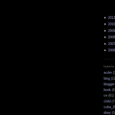
►
201
►
201
►
200
►
200
►
200
►
200
labels
acdm
(
blog
(22
blogger
book
(6
ce
(61)
child
(7
cuba_2
diary
(5