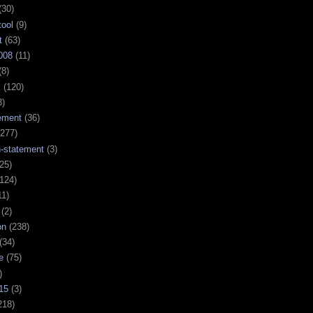
(30)
tool
(9)
t
(63)
008
(11)
(8)
k
(120)
3)
ement
(36)
277)
n-statement
(3)
25)
124)
11)
(2)
on
(238)
(34)
e
(75)
)
15
(3)
218)