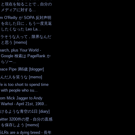
と現在を知ることで，自分の
メディアに対する...
im O'Reilly が SOPA 反対声明
を出した日に，もう一度見返
したくなった Leo La...
エラそうな人って，限界なんだ
と思う [memo]
earch, plus Your World -
Google 検索は PageRank か
らソー...
eace Pipe 満6歳 [blogger]
んだ人を笑うな [memo]
fe is too short to spend time
with people who su...
rom Mick Jagger to Andy
Warhol - April 21st, 1969...
けるような青空の1日 [diary]
witter 3200件の壁 - 自分の直感
を保存しよう [memo]
SLRs are a dying breed - 長年