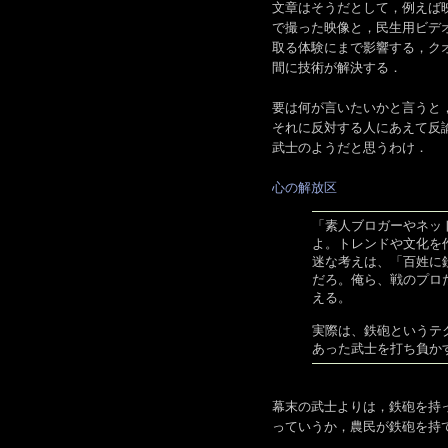
文章はそうだとして，例えば
で撮った映像と，民生用ビデオ
取る体験にまで影響する，ク
間に技術が解決する．
要は何が言いたいかと言うと
それに反対する人にあえて反
武士のようだと思うわけ．
心の解放区
「素人ブロガーやネッ
よ。トレンドや文化を
迷な考えは、「百姓に
だろ。俺ら、戦のプロ
える。
実際は、鉄砲というテ
あった武士を打ち負か
幕末の武士よりは，鉄砲を持
っていうか，農民が鉄砲を持