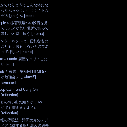
俺かてなりとうてこんな体にな
ったんちゃうわー！！ / トカ
ゲのおっさん [memo]
pple の教育現場への投石を見
て，未来が良い場所であって
ほしいと切に願う [memo]
インターネットは，便利なもの
よりも，おもしろいものであ
ってほしい [memo]
im の undo 履歴をクリアした
い [vim]
eb と家電 - 第25回 HTML5と
か勉強会メモ #html5j
[seminar]
eep Calm and Carry On
[reflection]
君との想い出の絵本が，1ペー
ジでも増えますように
[reflection]
報の呼吸法 - 津田大介のメデ
ィアに対する取り組みの過去