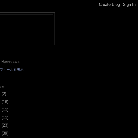
e
a Hasegawa
ロフィールを表示
ves
3
(
2
)
1
(
16
)
0
(
11
)
9
(
11
)
8
(
23
)
7
(
39
)