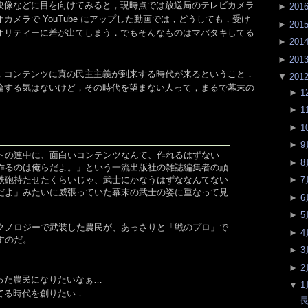
映像などに目を向けてみると，現時点では放送局のテレビカメラ
►
201
カメラで YouTube にアップした動画では，どうしても，受け
►
201
オリティーに差が出てしまう．でもそんなものはマバタキしてる
►
201
►
201
，コンテンツに真の民主主義が到来する時代が来るということ．
▼
201
論する気はないけど，その時代を望まない人って，まるで幕末の
►
1
►
1
►
1
►
9
トの連中に、面白いコンテンツなんて、作れるはずない
►
8
作るのは俺らだよ。」という一流出版社の雑誌編集者の頑
鉄砲持たせたくらいじゃ、武士にかなうはずななんてない
►
7
だよ」みたいに威張っていた幕末の武士の姿に重なって見
►
6
►
5
クノロジーで武装した農民が、あっさりと「戦のプロ」で
►
4
すのだ。
►
3
►
2
った農民になりたいなぁ…
▼
1
てる時代を創りたい．
長