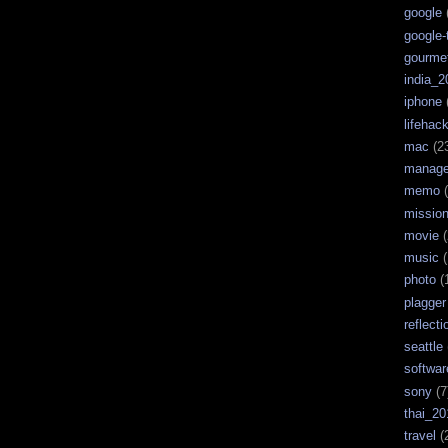
google
google-
gourme
india_2
iphone
lifehac
mac
(2
manag
memo
(
missio
movie
(
music
(
photo
(
plagger
reflecti
seattle
softwar
sony
(7
thai_20
travel
(