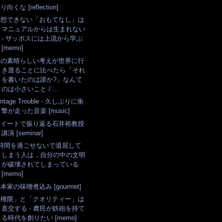
り向くな [reflection]
予想できない「おもてなし」は
マニュアルからは生まれない
- ザッポスには上流から学ぶ
[memo]
俺の素晴らしい考えが世界に行
き渡ることに比べたら「それ
を書いたのは誰か?」なんて
のは小さいこと / ...
intage Trouble - 久しぶりに衝
撃が走った音楽 [music]
ツイートで振り返る石井裕教授
講演 [seminar]
3時間を過ごせないで退屈して
しまう人は，自分の中の文明
が破壊されてしまっている
[memo]
本家の味噌煮込み [gourmet]
「権限」と「クオリティー」は
直交する - 農民が鉄砲を持て
る時代を創りたい [memo]