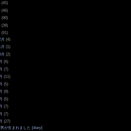
6
(
45
)
5
(
46
)
4
(
90
)
3
(
38
)
2
(
91
)
2月
(
4
)
1月
(
1
)
0月
(
2
)
月
(
6
)
月
(
7
)
月
(
11
)
月
(
5
)
月
(
9
)
月
(
5
)
月
(
7
)
月
(
7
)
月
(
27
)
男が生まれました [diary]