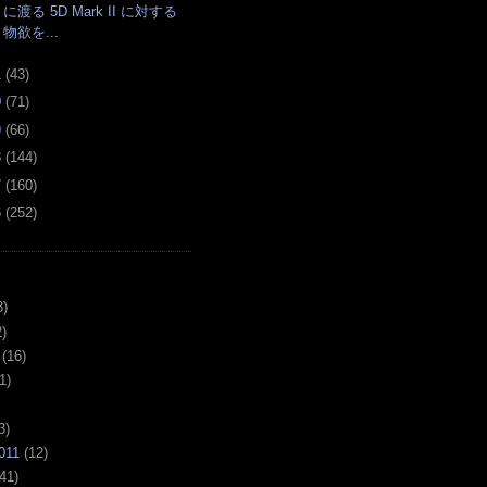
に渡る 5D Mark II に対する
物欲を...
1
(
43
)
0
(
71
)
9
(
66
)
8
(
144
)
7
(
160
)
6
(
252
)
3)
)
(16)
1)
3)
011
(12)
41)