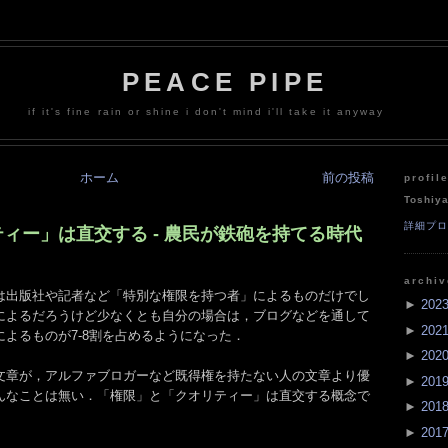
PEACE PIPE
if it's fine rain or shine i don't mind i'll take it anyway
ホーム
前の投稿
profil
Toshiy
詳細プ
ィー」は直交する - 農民が鉄砲を持てる時代
archi
は出版社や記者など「特別な権限を持つ者」によるものだけでし
►
202
によるだろうけど少なくとも自分の場合は，ブログなどを通して
►
202
よるものが7-8割を占めるようになった．
►
202
文章が，アルファブロガーなど既得権を持たない人の文章より優
►
201
んなことは無い．「権限」と「クオリティー」は直交する概念で
►
201
►
201