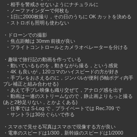
・相手を警戒させないようにナチュラルに
・ノーファインダーで何枚も
・1日に2000枚撮り，その日のうちに OK カットを決める
・ストロボも照明も使わない
・ドローンでの撮影
・焦点距離は 30mm 前後が良い
・フライトコントロールとカメラオペレーターを分ける
・趣味で旅行記の動画を作っている
・動いているものを，動きながら撮る，という感覚
・4K も良いが，120コマのハイスピードの方が好き
・手ブレをおさえるのに，ジンバルが便利 (5軸ボディ内手
ブレ補正と組み合わせる)
・あえて手ブレ映像も織り交ぜて，アナログ感を出す
・動画は一連のストリームなので，静止画よりもっと撮る
(あと2秒足りない，とかよくある)
・仕事では S-Log で，プライベートでは Rec.709 で
・サントラは30分ぐらいで作る
・スマホで見せる写真はスマホで現像する方が良い
・電車のスピードは1/300，新幹線のスピードは1/2000