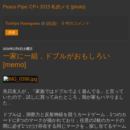
Peace Pipe: CP+ 2015 私的メモ [photo]
Toshiya Hasegawa
@
09:50
0 件のコメント:
共有
2016年2月6日土曜日
一家に一組，ドブルがおもしろい
[memo]
先日友人が，「家族ではドブルでよく遊んでる」と言って
いたので，試しに買ってみたところ，我が家もハマりまし
た．
ドブルは，洞察力と反射神経を競うカードゲーム．1つのカ
ードに8つのマークが描かれており，任意の2枚のカードの
間に必ず1つだけ存在する同じマークを，探し当てるゲーム