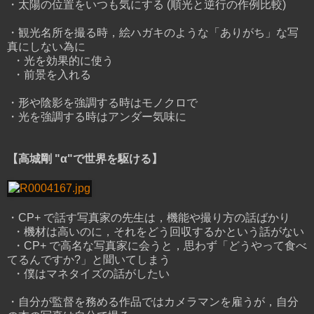
・太陽の位置をいつも気にする (順光と逆行の作例比較)
・観光名所を撮る時，絵ハガキのような「ありがち」な写
真にしない為に
・光を効果的に使う
・前景を入れる
・形や陰影を強調する時はモノクロで
・光を強調する時はアンダー気味に
【高城剛 "α"で世界を駆ける】
・CP+ で話す写真家の先生は，機能や撮り方の話ばかり
・機材は高いのに，それをどう回収するかという話がない
・CP+ で高名な写真家に会うと，思わず「どうやって食べ
てるんですか?」と聞いてしまう
・僕はマネタイズの話がしたい
・自分が監督を務める作品ではカメラマンを雇うが，自分