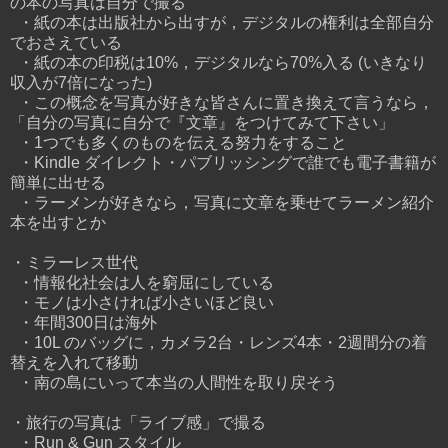
の本の写真は自分で撮る
・紙の本は出版社から出すが，デジタルの権利は全部自分
でおさえている
・紙の本の印税は10%，デジタルなら70%入る (いきなり
収入が7倍になった)
・この概念を写真が好きな皆さんに置き換えて言うなら，
「自分の写真に自分で『文章』をつけてみて下さい」
・1つでも多くのものを伝える努力をすること
・Kindle ダイレクト・パブリッシングで誰でも電子書籍が
簡単に出せる
・ラーメンが好きなら，写真に文章を乗せてラーメン紹介
本を出すとか
・ミラーレス世代
・情報化社会は人を窮屈にしている
・モノは小さければ小さいほど良い
・年間300日は海外
・10L のバッグに，カメラ2台・レンズ4本・2週間分の着
替えを入れて移動
・南の島にいって本当の人間性を取り戻そう
・旅行の写真は「ライブ感」で撮る
・Run & Gun スタイル