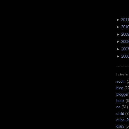
►
201
►
201
►
200
►
200
►
200
►
200
labels
acdm
(
blog
(22
blogger
book
(6
ce
(61)
child
(7
cuba_2
diary
(5