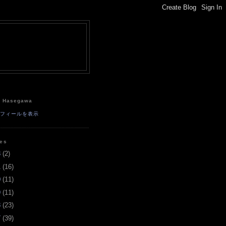
e
a Hasegawa
ロフィールを表示
ves
3
(
2
)
1
(
16
)
0
(
11
)
9
(
11
)
8
(
23
)
7
(
39
)