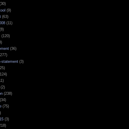
(30)
tool
(9)
t
(63)
008
(11)
(8)
k
(120)
3)
ement
(36)
277)
n-statement
(3)
25)
124)
11)
(2)
on
(238)
(34)
e
(75)
)
15
(3)
218)