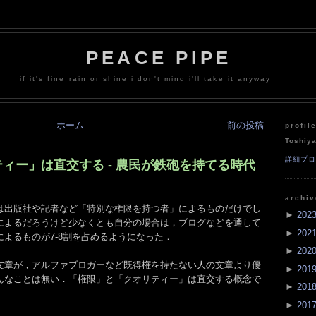
PEACE PIPE
if it's fine rain or shine i don't mind i'll take it anyway
ホーム
前の投稿
profil
Toshiy
詳細プ
ィー」は直交する - 農民が鉄砲を持てる時代
archi
は出版社や記者など「特別な権限を持つ者」によるものだけでし
►
202
によるだろうけど少なくとも自分の場合は，ブログなどを通して
►
202
よるものが7-8割を占めるようになった．
►
202
文章が，アルファブロガーなど既得権を持たない人の文章より優
►
201
んなことは無い．「権限」と「クオリティー」は直交する概念で
►
201
►
201