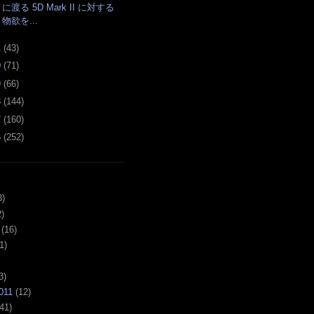
に渡る 5D Mark II に対する
物欲を...
1
(
43
)
0
(
71
)
9
(
66
)
8
(
144
)
7
(
160
)
6
(
252
)
3)
)
(16)
1)
3)
011
(12)
41)