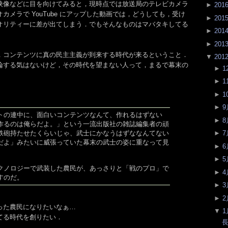
映像などに目を向けてみると，現時点では放送局のテレビカメラ
►
201
カメラで YouTube にアップした動画では，どうしても，受け
►
201
オリティーに差が出てしまう．でもそんなものはマバタキしてる
►
201
►
201
，コンテンツに真の民主主義が到来する時代が来るということ．
▼
201
論する気はないけど，その時代を望まない人って，まるで幕末の
►
1
►
1
►
1
►
9
トの連中に、面白いコンテンツなんて、作れるはずない
►
8
作るのは俺らだよ。」という一流出版社の雑誌編集者の頑
鉄砲持たせたくらいじゃ、武士にかなうはずななんてない
►
7
だよ」みたいに威張っていた幕末の武士の姿に重なって見
►
6
►
5
クノロジーで武装した農民が、あっさりと「戦のプロ」で
►
4
すのだ。
►
3
►
2
った農民になりたいなぁ…
▼
1
てる時代を創りたい．
長