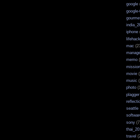
google
google-
gourme
india_2
iphone
lifehac
mac
(2
manag
memo
(
missio
movie
(
music
(
photo
(
plagger
reflecti
seattle
softwar
sony
(7
thai_20
travel
(