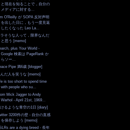
と現在を知ることで，自分の
メディアに対する...
im O'Reilly が SOPA 反対声明
を出した日に，もう一度見返
したくなった Leo La...
エラそうな人って，限界なんだ
と思う [memo]
earch, plus Your World -
Google 検索は PageRank か
らソー...
eace Pipe 満6歳 [blogger]
んだ人を笑うな [memo]
fe is too short to spend time
with people who su...
rom Mick Jagger to Andy
Warhol - April 21st, 1969...
けるような青空の1日 [diary]
witter 3200件の壁 - 自分の直感
を保存しよう [memo]
SLRs are a dying breed - 長年