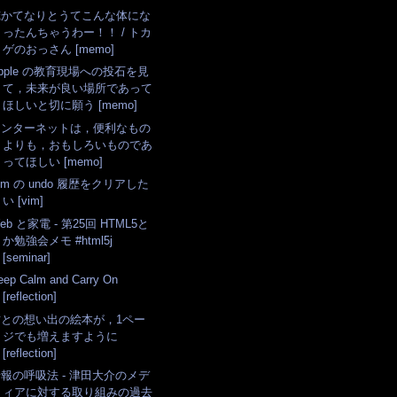
俺かてなりとうてこんな体にな
ったんちゃうわー！！ / トカ
ゲのおっさん [memo]
pple の教育現場への投石を見
て，未来が良い場所であって
ほしいと切に願う [memo]
インターネットは，便利なもの
よりも，おもしろいものであ
ってほしい [memo]
im の undo 履歴をクリアした
い [vim]
eb と家電 - 第25回 HTML5と
か勉強会メモ #html5j
[seminar]
eep Calm and Carry On
[reflection]
君との想い出の絵本が，1ペー
ジでも増えますように
[reflection]
報の呼吸法 - 津田大介のメデ
ィアに対する取り組みの過去