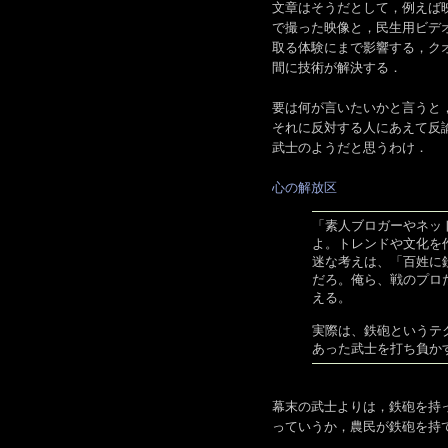
文章はそうだとして，例えば
で撮った映像と，民生用ビデオ
取る体験にまで影響する，ク
間に技術が解決する．
要は何が言いたいかと言うと
それに反対する人にあえて反
武士のようだと思うわけ．
心の解放区
「素人ブロガーやネッ
よ。トレンドや文化を
迷な考えは、「百姓に
だろ。俺ら、戦のプロ
える。
実際は、鉄砲というテ
あった武士を打ち負か
幕末の武士よりは，鉄砲を持
っていうか，農民が鉄砲を持