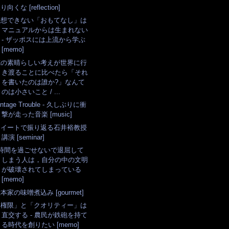
り向くな [reflection]
予想できない「おもてなし」は
マニュアルからは生まれない
- ザッポスには上流から学ぶ
[memo]
俺の素晴らしい考えが世界に行
き渡ることに比べたら「それ
を書いたのは誰か?」なんて
のは小さいこと / ...
intage Trouble - 久しぶりに衝
撃が走った音楽 [music]
ツイートで振り返る石井裕教授
講演 [seminar]
3時間を過ごせないで退屈して
しまう人は，自分の中の文明
が破壊されてしまっている
[memo]
本家の味噌煮込み [gourmet]
「権限」と「クオリティー」は
直交する - 農民が鉄砲を持て
る時代を創りたい [memo]