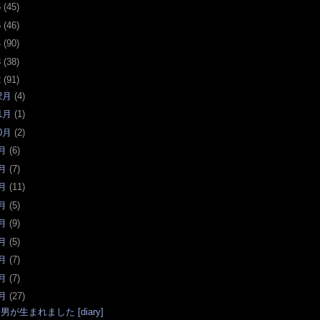
6
(
45
)
5
(
46
)
4
(
90
)
3
(
38
)
2
(
91
)
2月
(
4
)
1月
(
1
)
0月
(
2
)
月
(
6
)
月
(
7
)
月
(
11
)
月
(
5
)
月
(
9
)
月
(
5
)
月
(
7
)
月
(
7
)
月
(
27
)
男が生まれました [diary]