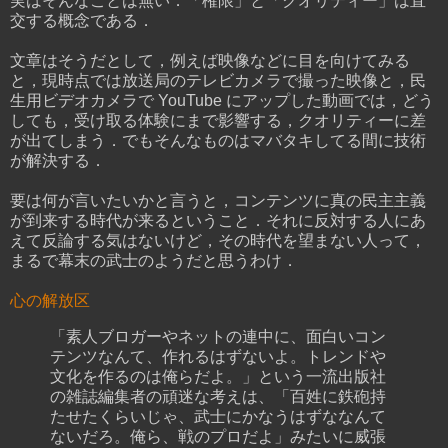
実はそんなことは無い．「権限」と「クオリティー」は直
交する概念である．
文章はそうだとして，例えば映像などに目を向けてみる
と，現時点では放送局のテレビカメラで撮った映像と，民
生用ビデオカメラで YouTube にアップした動画では，どう
しても，受け取る体験にまで影響する，クオリティーに差
が出てしまう．でもそんなものはマバタキしてる間に技術
が解決する．
要は何が言いたいかと言うと，コンテンツに真の民主主義
が到来する時代が来るということ．それに反対する人にあ
えて反論する気はないけど，その時代を望まない人って，
まるで幕末の武士のようだと思うわけ．
心の解放区
「素人ブロガーやネットの連中に、面白いコン
テンツなんて、作れるはずないよ。トレンドや
文化を作るのは俺らだよ。」という一流出版社
の雑誌編集者の頑迷な考えは、「百姓に鉄砲持
たせたくらいじゃ、武士にかなうはずななんて
ないだろ。俺ら、戦のプロだよ」みたいに威張