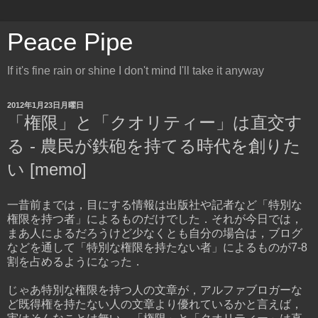
Peace Pipe
If it's fine rain or shine I don't mind I'll take it anyway
2012年1月23日月曜日
「権限」と「クオリティー」は直交す
る - 農民が鉄砲を持てる時代を創りた
い [memo]
一昔前までは，目にする情報は出版社や記者など「特別な
権限を持つ者」によるものだけでした．それが今日では，
まあ人によるだろうけど少なくとも自分の場合は，ブログ
などを通して「特別な権限を持たない者」によるものが7-8
割を占めるようになった．
じゃあ特別な権限を持つ人の文章が，アルファブロガーな
ど既得権を持たない人の文章より優れているかと言えば，