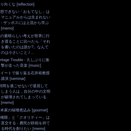
り向くな [reflection]
予想できない「おもてなし」は
マニュアルからは生まれない
- ザッポスには上流から学ぶ
[memo]
俺の素晴らしい考えが世界に行
き渡ることに比べたら「それ
を書いたのは誰か?」なんて
のは小さいこと / ...
intage Trouble - 久しぶりに衝
撃が走った音楽 [music]
ツイートで振り返る石井裕教授
講演 [seminar]
3時間を過ごせないで退屈して
しまう人は，自分の中の文明
が破壊されてしまっている
[memo]
本家の味噌煮込み [gourmet]
「権限」と「クオリティー」は
直交する - 農民が鉄砲を持て
る時代を創りたい [memo]