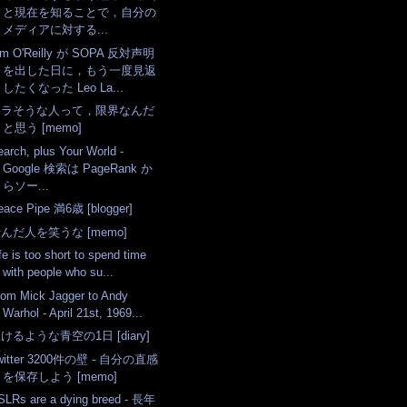
と現在を知ることで，自分の
メディアに対する...
im O'Reilly が SOPA 反対声明
を出した日に，もう一度見返
したくなった Leo La...
エラそうな人って，限界なんだ
と思う [memo]
earch, plus Your World -
Google 検索は PageRank か
らソー...
eace Pipe 満6歳 [blogger]
んだ人を笑うな [memo]
fe is too short to spend time
with people who su...
rom Mick Jagger to Andy
Warhol - April 21st, 1969...
けるような青空の1日 [diary]
witter 3200件の壁 - 自分の直感
を保存しよう [memo]
SLRs are a dying breed - 長年