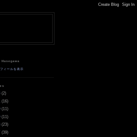
e
a Hasegawa
ロフィールを表示
ves
3
(
2
)
1
(
16
)
0
(
11
)
9
(
11
)
8
(
23
)
7
(
39
)