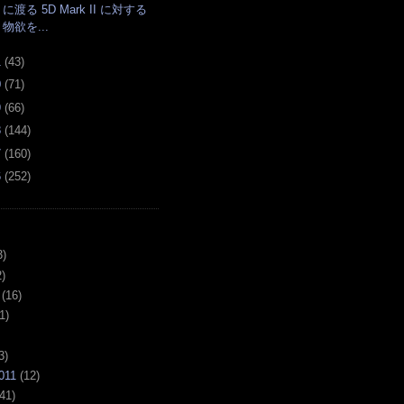
に渡る 5D Mark II に対する
物欲を...
1
(
43
)
0
(
71
)
9
(
66
)
8
(
144
)
7
(
160
)
6
(
252
)
3)
)
(16)
1)
3)
011
(12)
41)