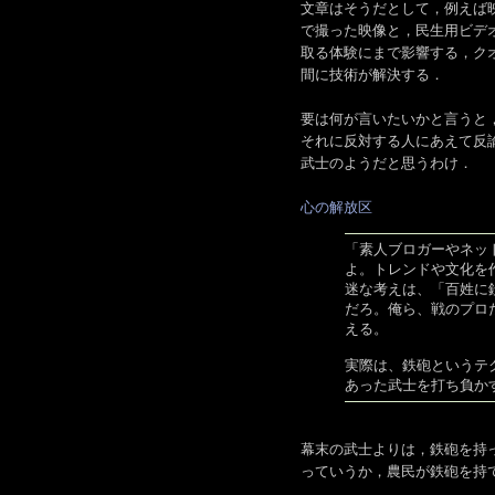
文章はそうだとして，例えば
で撮った映像と，民生用ビデオ
取る体験にまで影響する，ク
間に技術が解決する．
要は何が言いたいかと言うと
それに反対する人にあえて反
武士のようだと思うわけ．
心の解放区
「素人ブロガーやネッ
よ。トレンドや文化を
迷な考えは、「百姓に
だろ。俺ら、戦のプロ
える。
実際は、鉄砲というテ
あった武士を打ち負か
幕末の武士よりは，鉄砲を持
っていうか，農民が鉄砲を持