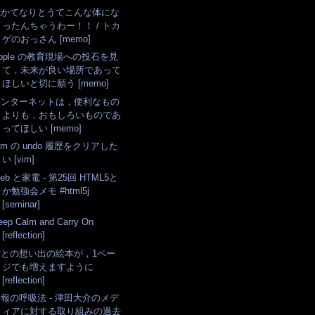
俺かてなりとうてこんな体にな
ったんちゃうわー！！ / トカ
ゲのおっさん [memo]
pple の教育現場への投石を見
て，未来が良い場所であって
ほしいと切に願う [memo]
インターネットは，便利なもの
よりも，おもしろいものであ
ってほしい [memo]
im の undo 履歴をクリアした
い [vim]
eb と家電 - 第25回 HTML5と
か勉強会メモ #html5j
[seminar]
eep Calm and Carry On
[reflection]
君との想い出の絵本が，1ペー
ジでも増えますように
[reflection]
報の呼吸法 - 津田大介のメデ
ィアに対する取り組みの過去