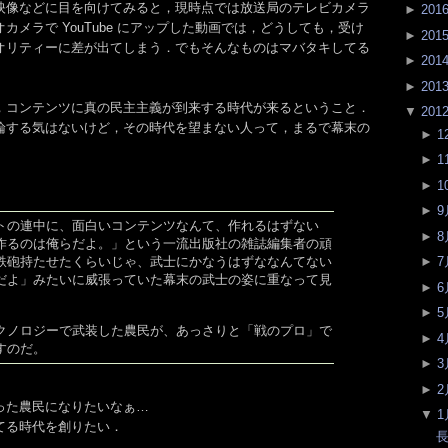
映像などに目を向けてみると，現時点では放送局のテレビカメラ
►
201
カメラで YouTube にアップした動画では，どうしても，受け
►
201
オリティーに差が出てしまう．でもそんなものはマバタキしてる
►
201
►
201
，コンテンツに真の民主主義が到来する時代が来るということ．
▼
201
論する気はないけど，その時代を望まない人って，まるで幕末の
►
1
►
1
►
1
►
9
トの連中に、面白いコンテンツなんて、作れるはずない
►
8
作るのは俺らだよ。」という一流出版社の雑誌編集者の頑
鉄砲持たせたくらいじゃ、武士にかなうはずななんてない
►
7
だよ」みたいに威張っていた幕末の武士の姿に重なって見
►
6
►
5
クノロジーで武装した農民が、あっさりと「戦のプロ」で
►
4
すのだ。
►
3
►
2
った農民になりたいなぁ…
▼
1
てる時代を創りたい．
長