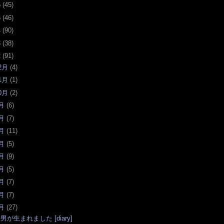
6
(
45
)
5
(
46
)
4
(
90
)
3
(
38
)
2
(
91
)
2月
(
4
)
1月
(
1
)
0月
(
2
)
月
(
6
)
月
(
7
)
月
(
11
)
月
(
5
)
月
(
9
)
月
(
5
)
月
(
7
)
月
(
7
)
月
(
27
)
男が生まれました [diary]