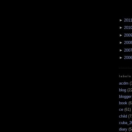
►
201
►
201
►
200
►
200
►
200
►
200
labels
acdm
(
blog
(22
blogger
book
(6
ce
(61)
child
(7
cuba_2
diary
(5