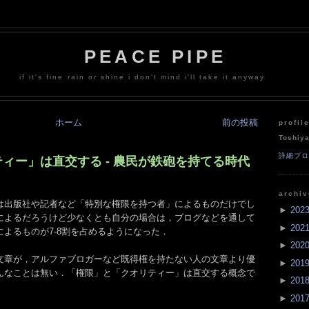
PEACE PIPE
if it's fine rain or shine i don't mind i'll take it anyway
ホーム
前の投稿
profil
Toshiy
詳細プ
ィー」は直交する - 農民が鉄砲を持てる時代
archi
は出版社や記者など「特別な権限を持つ者」によるものだけでし
►
202
によるだろうけど少なくとも自分の場合は，ブログなどを通して
►
202
よるものが7-8割を占めるようになった．
►
202
文章が，アルファブロガーなど既得権を持たない人の文章より優
►
201
んなことは無い．「権限」と「クオリティー」は直交する概念で
►
201
►
201