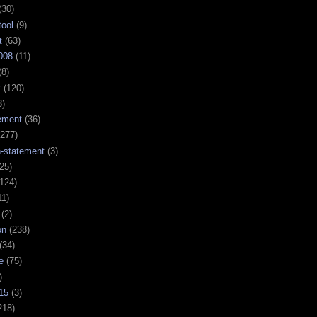
(30)
tool
(9)
t
(63)
008
(11)
(8)
k
(120)
3)
ement
(36)
277)
n-statement
(3)
25)
124)
11)
(2)
on
(238)
(34)
e
(75)
)
15
(3)
218)