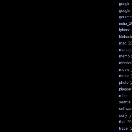
google
google-
gourme
india_2
iphone
lifehac
mac
(2
manag
memo
(
missio
movie
(
music
(
photo
(
plagger
reflecti
seattle
softwar
sony
(7
thai_20
travel
(