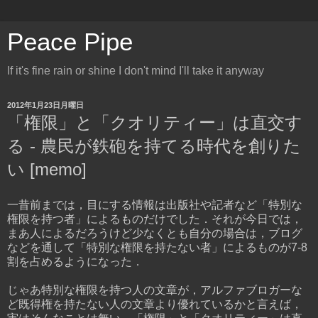
Peace Pipe
If it's fine rain or shine I don't mind I'll take it anyway
2012年1月23日月曜日
「権限」と「クオリティー」は直交す
る - 農民が鉄砲を持てる時代を創りた
い [memo]
一昔前までは，目にする情報は出版社や記者など「特別な
権限を持つ者」によるものだけでした．それが今日では，
まあ人によるだろうけど少なくとも自分の場合は，ブログ
などを通して「特別な権限を持たない者」によるものが7-8
割を占めるようになった．
じゃあ特別な権限を持つ人の文章が，アルファブロガーな
ど既得権を持たない人の文章より優れているかと言えば，