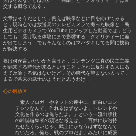
実はそんなことは無い．「権限」と「クオリティー」は直
交する概念である．
文章はそうだとして，例えば映像などに目を向けてみる
と，現時点では放送局のテレビカメラで撮った映像と，民
生用ビデオカメラで YouTube にアップした動画では，どう
しても，受け取る体験にまで影響する，クオリティーに差
が出てしまう．でもそんなものはマバタキしてる間に技術
が解決する．
要は何が言いたいかと言うと，コンテンツに真の民主主義
が到来する時代が来るということ．それに反対する人にあ
えて反論する気はないけど，その時代を望まない人って，
まるで幕末の武士のようだと思うわけ．
心の解放区
「素人ブロガーやネットの連中に、面白いコン
テンツなんて、作れるはずないよ。トレンドや
文化を作るのは俺らだよ。」という一流出版社
の雑誌編集者の頑迷な考えは、「百姓に鉄砲持
たせたくらいじゃ、武士にかなうはずななんて
ないだろ。俺ら、戦のプロだよ」みたいに威張