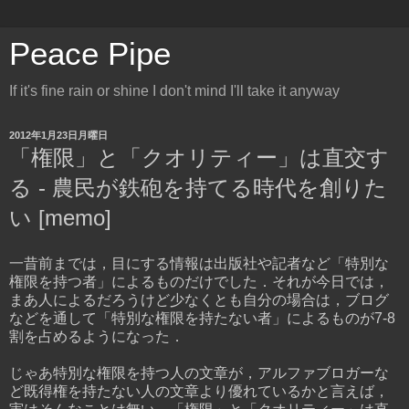
Peace Pipe
If it's fine rain or shine I don't mind I'll take it anyway
2012年1月23日月曜日
「権限」と「クオリティー」は直交す
る - 農民が鉄砲を持てる時代を創りた
い [memo]
一昔前までは，目にする情報は出版社や記者など「特別な
権限を持つ者」によるものだけでした．それが今日では，
まあ人によるだろうけど少なくとも自分の場合は，ブログ
などを通して「特別な権限を持たない者」によるものが7-8
割を占めるようになった．
じゃあ特別な権限を持つ人の文章が，アルファブロガーな
ど既得権を持たない人の文章より優れているかと言えば，