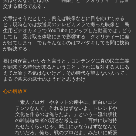
実はそんなことは無い．「権限」と「クオリティー」は直
交する概念である．
文章はそうだとして，例えば映像などに目を向けてみる
と，現時点では放送局のテレビカメラで撮った映像と，民
生用ビデオカメラで YouTube にアップした動画では，どう
しても，受け取る体験にまで影響する，クオリティーに差
が出てしまう．でもそんなものはマバタキしてる間に技術
が解決する．
要は何が言いたいかと言うと，コンテンツに真の民主主義
が到来する時代が来るということ．それに反対する人にあ
えて反論する気はないけど，その時代を望まない人って，
まるで幕末の武士のようだと思うわけ．
心の解放区
「素人ブロガーやネットの連中に、面白いコン
テンツなんて、作れるはずないよ。トレンドや
文化を作るのは俺らだよ。」という一流出版社
の雑誌編集者の頑迷な考えは、「百姓に鉄砲持
たせたくらいじゃ、武士にかなうはずななんて
ないだろ。俺ら、戦のプロだよ」みたいに威張