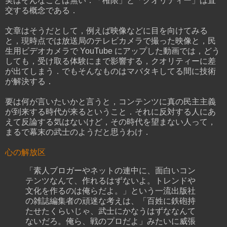
実はそんなことは無い．「権限」と「クオリティー」は直
交する概念である．
文章はそうだとして，例えば映像などに目を向けてみる
と，現時点では放送局のテレビカメラで撮った映像と，民
生用ビデオカメラで YouTube にアップした動画では，どう
しても，受け取る体験にまで影響する，クオリティーに差
が出てしまう．でもそんなものはマバタキしてる間に技術
が解決する．
要は何が言いたいかと言うと，コンテンツに真の民主主義
が到来する時代が来るということ．それに反対する人にあ
えて反論する気はないけど，その時代を望まない人って，
まるで幕末の武士のようだと思うわけ．
心の解放区
「素人ブロガーやネットの連中に、面白いコン
テンツなんて、作れるはずないよ。トレンドや
文化を作るのは俺らだよ。」という一流出版社
の雑誌編集者の頑迷な考えは、「百姓に鉄砲持
たせたくらいじゃ、武士にかなうはずななんて
ないだろ。俺ら、戦のプロだよ」みたいに威張