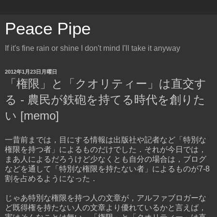
Peace Pipe
If it's fine rain or shine I don't mind I'll take it anyway
2012年1月23日月曜日
「権限」と「クオリティー」は直交す
る - 農民が鉄砲を持てる時代を創りた
い [memo]
一昔前までは，目にする情報は出版社や記者など「特別な
権限を持つ者」によるものだけでした．それが今日では，
まあ人によるだろうけど少なくとも自分の場合は，ブログ
などを通して「特別な権限を持たない者」によるものが7-8
割を占めるようになった．
じゃあ特別な権限を持つ人の文章が，アルファブロガーな
ど既得権を持たない人の文章より優れているかと言えば，