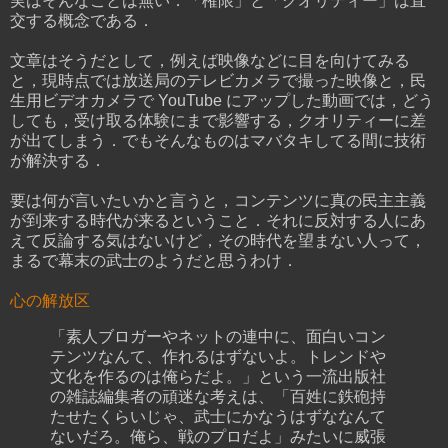
実はそんなことは無い．「権限」と「クオリティー」は直
交する概念である．
文章はそうだとして，例えば映像などに目を向けてみる
と，現時点では放送局のテレビカメラで撮った映像と，民
生用ビデオカメラで YouTube にアップした動画では，どう
しても，受け取る体験にまで影響する，クオリティーに差
が出てしまう．でもそんなものはマバタキしてる間に技術
が解決する．
要は何が言いたいかと言うと，コンテンツに真の民主主義
が到来する時代が来るということ．それに反対する人にあ
えて反論する気はないけど，その時代を望まない人って，
まるで幕末の武士のようだと思うわけ．
心の解放区
「素人ブロガーやネットの連中に、面白いコン
テンツなんて、作れるはずないよ。トレンドや
文化を作るのは俺らだよ。」という一流出版社
の雑誌編集者の頑迷な考えは、「百姓に鉄砲持
たせたくらいじゃ、武士にかなうはずななんて
ないだろ。俺ら、戦のプロだよ」みたいに威張