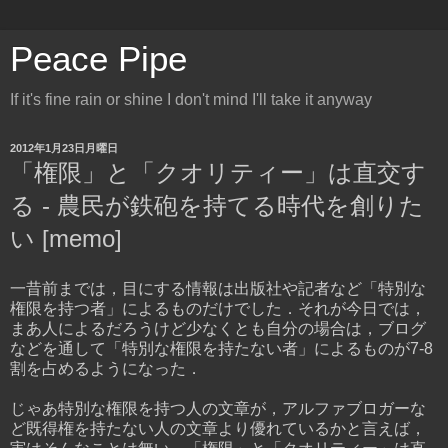
Peace Pipe
If it's fine rain or shine I don't mind I'll take it anyway
2012年1月23日月曜日
「権限」と「クオリティー」は直交す
る - 農民が鉄砲を持てる時代を創りた
い [memo]
一昔前までは，目にする情報は出版社や記者など「特別な
権限を持つ者」によるものだけでした．それが今日では，
まあ人によるだろうけど少なくとも自分の場合は，ブログ
などを通して「特別な権限を持たない者」によるものが7-8
割を占めるようになった．
じゃあ特別な権限を持つ人の文章が，アルファブロガーな
ど既得権を持たない人の文章より優れているかと言えば，