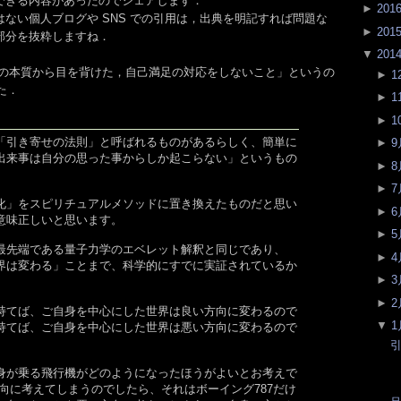
できる内容があったのでシェアします．
►
201
ない個人ブログや SNS での引用は，出典を明記すれば問題な
►
201
部分を抜粋しますね．
▼
201
g 大事! 問題の本質から目を背けた，自己満足の対応をしないこと」というの
►
1
した．
►
1
►
1
「引き寄せの法則」と呼ばれるものがあるらしく、簡単に
►
9
出来事は自分の思った事からしか起こらない」というもの
►
8
►
7
化」をスピリチュアルメソッドに置き換えたものだと思い
►
6
意味正しいと思います。
►
5
最先端である量子力学のエベレット解釈と同じであり、
►
4
界は変わる」ことまで、科学的にすでに実証されているか
►
3
►
2
持てば、ご自身を中心にした世界は良い方向に変わるので
▼
1
持てば、ご自身を中心にした世界は悪い方向に変わるので
引
身が乗る飛行機がどのようになったほうがよいとお考えで
向に考えてしまうのでしたら、それはボーイング787だけ