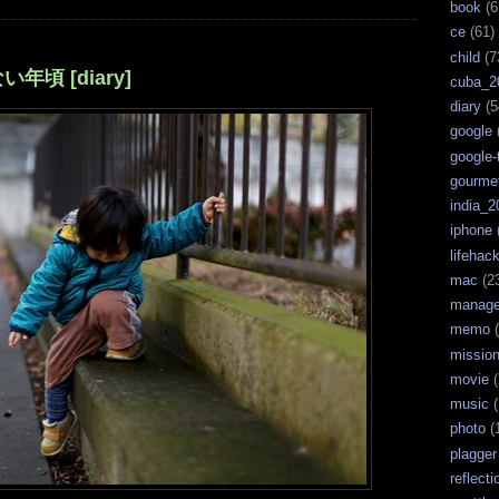
book
(6
ce
(61)
child
(7
頃 [diary]
cuba_2
diary
(5
google
google-
gourme
india_2
iphone
lifehac
mac
(2
manag
memo
(
missio
movie
(
music
(
photo
(
plagger
reflecti