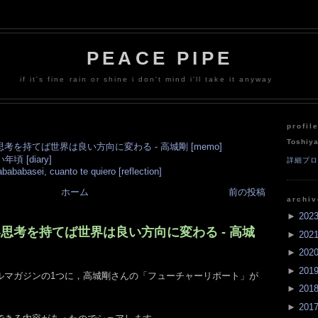
PEACE PIPE
if it's fine rain or shine i don't mind i'll take it anyway
profil
Toshiy
思考を持てば世界は良い方向に変わる - 高城剛 [memo]
 [diary]
詳細プ
bababasei, cuanto te quiero [reflection]
ホーム
前の投稿
archi
►
202
い思考を持てば世界は良い方向に変わる - 高城
►
202
►
202
►
201
ルマガジンの1つに，高城剛さんの「フューチャーリポート」が
►
201
►
201