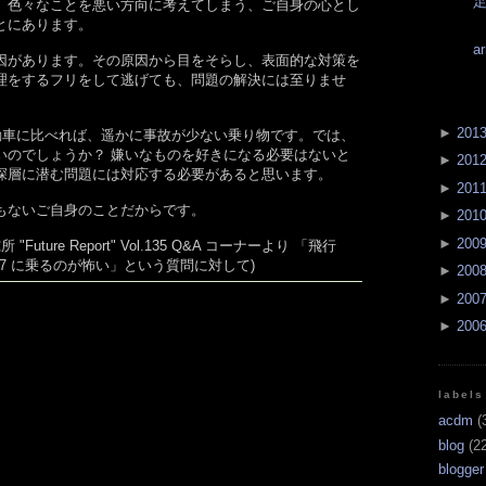
。色々なことを悪い方向に考えてしまう、ご自身の心とし
とにあります。
a
因があります。その原因から目をそらし、表面的な対策を
理をするフリをして逃げても、問題の解決には至りませ
►
201
自動車に比べれば、遥かに事故が少ない乗り物です。では、
いのでしょうか？ 嫌いなものを好きになる必要はないと
►
201
深層に潜む問題には対応する必要があると思います。
►
201
もないご自身のことだからです。
►
201
►
200
"Future Report" Vol.135 Q&A コーナーより 「飛行
87 に乗るのが怖い」という質問に対して)
►
200
►
200
►
200
labels
acdm
(
blog
(22
blogger