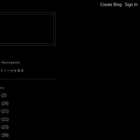
e
a Hasegawa
ロフィールを表示
ves
3
(
2
)
1
(
16
)
0
(
11
)
9
(
11
)
8
(
23
)
7
(
39
)