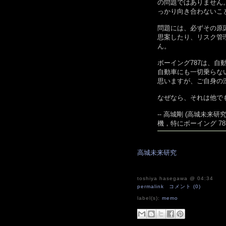
の問題ではありません
っかり向き合わないこ
問題には、必ずその原
思案したり、リスク管
ん。
ボーイング787は、
自動車にも一切乗らな
思いますが、ご自身の
なぜなら、それは他で
-- 高城剛 (高城未来研究所 
機，特にボーイング 7
高城未来研究
toshiya hasegawa
@ 04:34
permalink
コメント (0)
label(s):
memo