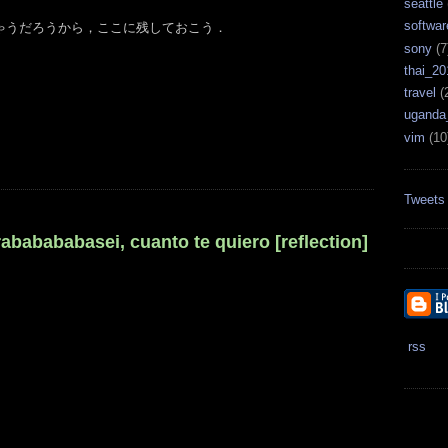
seattle
softwar
ゃうだろうから，ここに残しておこう．
sony
(7
thai_20
travel
(
uganda
vim
(10
Tweets
ababababasei, cuanto te quiero [reflection]
rss