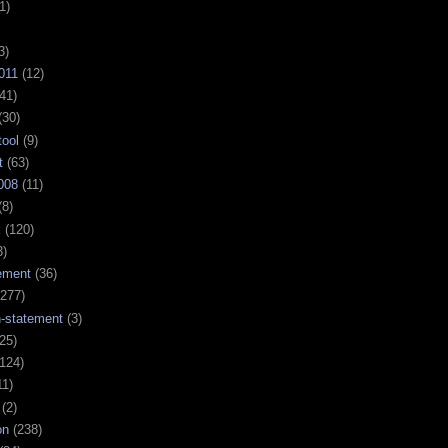
1)
3)
011
(12)
41)
(30)
tool
(9)
t
(63)
008
(11)
(8)
k
(120)
3)
ement
(36)
277)
n-statement
(3)
25)
124)
11)
(2)
on
(238)