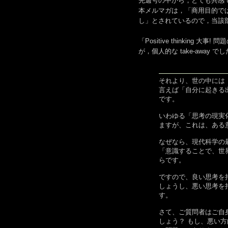
先週号の中から，とても共感
本メルマガは，「商用目的では
し」とされているので，当該
「Positive thinkin
が，個人的な take-away で
それより、世の中には
言えば「自分に起きる
です。
いわゆる「思考の現実
ますが、これは、ある
なぜなら、現代科学の
「意識することで、世
らです。
ですので、良い思考を
しょうし、悪い思考を
す。
さて、ご質問者はご自
しょう？ もし、悪い方