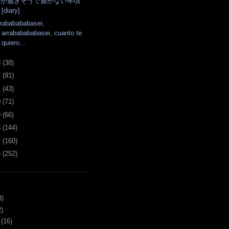
足が届きそうで届かない年頃
[diary]
rrababababasei,
arrababababasei, cuanto te
quiero...
3
(
38
)
2
(
91
)
1
(
43
)
0
(
71
)
9
(
66
)
8
(
144
)
7
(
160
)
6
(
252
)
3)
)
(16)