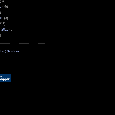
(34)
e
(75)
)
15
(3)
218)
_2010
(8)
)
 by @toshiya