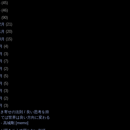
6
(
45
)
5
(
46
)
4
(
90
)
2月
(
21
)
1月
(
20
)
0月
(
15
)
月
(
4
)
月
(
3
)
月
(
7
)
月
(
2
)
月
(
5
)
月
(
5
)
月
(
3
)
月
(
2
)
月
(
3
)
き寄せの法則 / 良い思考を持
てば世界は良い方向に変わる
- 高城剛 [memo]