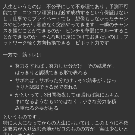
人生というものは，不公平にして不条理であり，予測不可
能です．コツコツ頑張れば必ず成功するという保証はない
し，仕事でもプライベートでも，想像もしなかったチャン
スやピンチが，容赦なく突然やってきます．一瞬のチャン
スを掴むことができるのか．ピンチを華麗にスルーするこ
とができるのか．そんな時に身につけておきたいのは，フ
ットワーク軽く方向転換できる，ピボット力です．
一方で，筋トレは，
努力をすれば，努力した分だけ，その結果が，
はっきりと認識できる形で表れる
サボれば，サボった分だけ，その結果が，はっ
きりと認識できる形で表れる
かといって，3日間徹夜して頑張れば急にムキム
キになるようなものではなく，小さな努力を積
み重ねる必要がある
というものです．
特に大人になってからの人生においては，このように不確
定要素が入り込む余地がゼロのものの方が，実は少ないと
思いませんか?