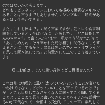
のではないかと考えます．
どれも，ビジネスシーンにおいても極めて重要なスキルで
あることは言うまでもありません．シンプルに，筋肉があ
る人は，仕事ができる．
また，これも日本でよく聞く言葉ですが，筋トレや食事制
限をしていると，半ばバカにした感じで，「どこ目指して
んのｗｗｗ?」と言う人がいます．私がそう聞かれた時は，
「あ，ごめんね．そう聞かれた時は相手に関係なくこう答
えることにしてるから，悪意は無いのでオートリプライだ
と思って聞き流してね」と前置きした上で，こう答えてい
ます．
逆にお前は，そんな重い身体でどこ目指せんの?
これは別に物理的に重い (太っている) ということが言いた
いわけではなく，ピボット力のことを言っているわけです
が，どこも目指してなさそうな人に限ってこう聞いてくる
ことと，ここまで長々と書いてきたことをイチから説明す
るのが面倒なので，全部すっ飛ばしてこの一言に集約して