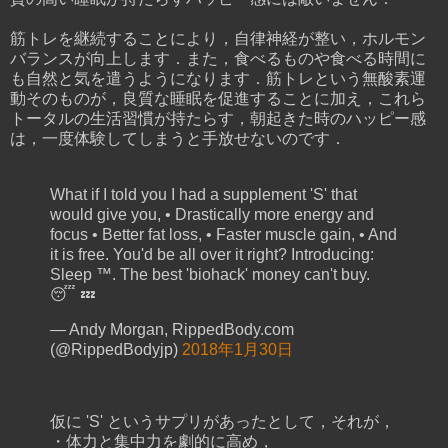
筋トレを継続することにより，自律神経が整い，ホルモン
バランスが向上します．また，食べるものや食べる時間に
も自然と気を遣うようになります．筋トレという無酸素運
動そのものが，良質な睡眠を促進することに加え，これら
トータルの生活習慣が持たらす，朝起きた時のハッピー感
は，一度体験してしまうと手放せないのです．
What if I told you I had a supplement 'S' that
would give you, • Drastically more energy and
focus • Better fat loss, • Faster muscle gain, • And
it is free. You'd be all over it right? Introducing:
Sleep ™. The best 'biohack' money can't buy.
😴 💤
— Andy Morgan, RippedBody.com
(@RippedBodyjp)
2018年1月30日
仮に 'S' というサプリがあったとして，それが，
・体力と集中力を劇的に高め，