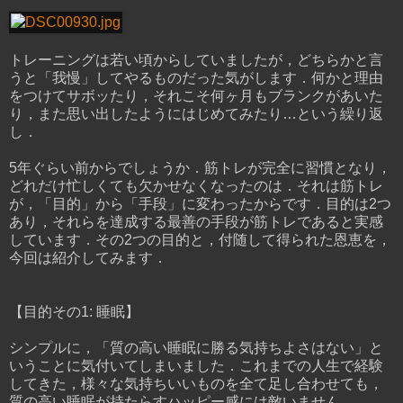
トレーニングは若い頃からしていましたが，どちらかと言
うと「我慢」してやるものだった気がします．何かと理由
をつけてサボッたり，それこそ何ヶ月もブランクがあいた
り，また思い出したようにはじめてみたり…という繰り返
し．
5年ぐらい前からでしょうか．筋トレが完全に習慣となり，
どれだけ忙しくても欠かせなくなったのは．それは筋トレ
が，「目的」から「手段」に変わったからです．目的は2つ
あり，それらを達成する最善の手段が筋トレであると実感
しています．その2つの目的と，付随して得られた恩恵を，
今回は紹介してみます．
【目的その1: 睡眠】
シンプルに，「質の高い睡眠に勝る気持ちよさはない」と
いうことに気付いてしまいました．これまでの人生で経験
してきた，様々な気持ちいいものを全て足し合わせても，
質の高い睡眠が持たらすハッピー感には敵いません．