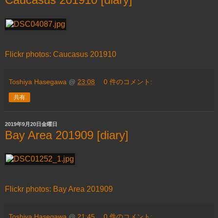
Flickr photos: Caucasus 201910
Toshiya Hasegawa
@
23:08
0 件のコメント:
共有
2019年9月20日金曜日
Bay Area 201909 [diary]
Flickr photos: Bay Area 201909
Toshiya Hasegawa
@
21:45
0 件のコメント: