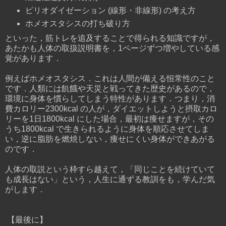
ピリオダイゼーション (線形・非線形) の考え方
ホメオスタシスの打ち破り方
といった，筋トレを追及することで得られる知識ですが，
あたかも人体の取扱説明書を，1ページずつ増やしている感
覚があります．
例えばホメオスタシス．これは人間が備える恒常性のこと
です．人類には飢餓や天災と戦ってきた歴史があるので，
環境に身体を慣らしてしまう特性があります．つまり，消
費カロリー2300kcal の人が，ダイエットしようと摂取カロ
リーを1日1800kcal にした場合，最初は痩せますが，その
うち1800kcal で生きられるように身体を順応させてしま
い，逆に脂肪を燃焼しない，痩せにくい身体ができあがる
のです．
人体の取説という枠すら越えて，「同じことを続けていて
も成長はない」という，人生に通ずる教訓をも，学んだ気
がします．
【最後に】