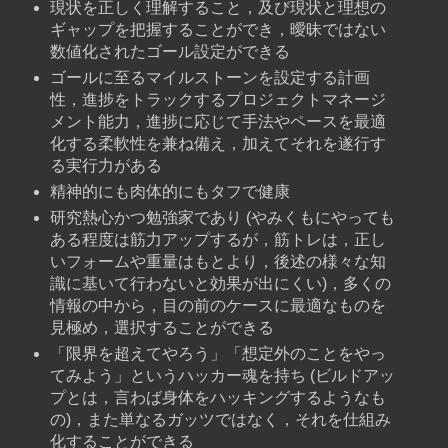
現状を正しく理解すること，及び現状と理想の
ギャップを把握することができ，曖昧ではない
数値化されたゴール設定ができる
ゴールに至るマイルストーンを設定する計画
性，進捗をトラックするプロジェクトマネージ
メント能力，進捗に応じて手法やペースを最適
化する柔軟性を兼ね備え，加えてそれを遂行す
る実行力がある
精神的にも肉体的にもタフで健康
研究熱心かつ勉強家であり (やみくもにやっても
ある程度は筋力アップするが，筋トレは，正し
いフォームや重量はもとより，後述の様々な知
識に基いて行わないと効果が出にくい)，多くの
情報の中から，目の前のケースに最適なものを
見極め，選択することができる
「限界を超えてやろう」「想定外のことをやっ
てみよう」というハッカー魂を持ち (ビルドアッ
プとは，言わば身体をハッキングするようなも
の)，また単なるガッツではなく，それを仕組み
化することができる