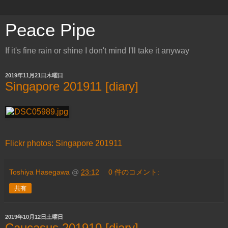
Peace Pipe
If it's fine rain or shine I don't mind I'll take it anyway
2019年11月21日木曜日
Singapore 201911 [diary]
Flickr photos: Singapore 201911
Toshiya Hasegawa
@
23:12
0 件のコメント:
共有
2019年10月12日土曜日
Caucasus 201910 [diary]