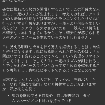
確実に報われる努力を習慣とすることで，この不確実な人
生に，一定のリズムが生まれます．考えてみれば，アメリ
カの大統領や社長などは早朝からランニングしたりジムに
行ったりする印象がありますが，一般人より何倍も忙しい
彼らがワークアウトを欠かさないのも，一般人より何倍も
不確実な世界に生きているからこそ，確実性が感じられる
人生のメトロノームを求めているのかもしれません．
目に見える明確な成果を伴う努力を継続することは，自信
と誇りになります．鏡に写る鍛えられた自分の姿は，「人
間はいつでも変わることができる」という真理をリマイン
ドしてくれます．そして人生に一定のリズムが刻まれるこ
とで，それがベースラインとなって立ち位置を確認するこ
とを可能とし，身軽にピボットできるようになるのです．
日本では，ムキムキな人に対して，やれ「筋肉バカ」と
か，やれ「脳まで筋肉」などと揶揄することがあります
が，私は彼らを見て
努力を継続できる自制心，自己管理能力，タイ
ムマネージメント能力を持っている