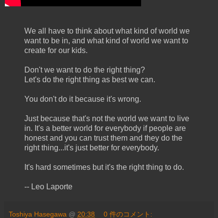
We all have to think about what kind of world we
want to be in, and what kind of world we want to
create for our kids.
Don't we want to do the right thing?
Let's do the right thing as best we can.
You don't do it because it's wrong.
Just because that's not the world we want to live
in. It's a better world for everybody if people are
honest and you can trust them and they do the
right thing...it's just better for everybody.
It's hard sometimes but it's the right thing to do.
-- Leo Laporte
Toshiya Hasegawa
@
20:38
0 件のコメント: