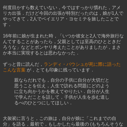
何度目かすら数えていない，今ではすっかり慣れた，アメ
リカ出張．だけど今回の出張が特別だったのは，娘が1人で
やってきて，2人でベイエリア・ヨセミテを旅したことで
す．
16年前に娘が生まれた時，「いつか彼女と2人で海外旅行な
んてすることがあったら，父親としては至高のひとときだ
ろうな」などとボンヤリ考えたことがありましたが，まさ
か本当に実現するとは思わなかった．
ずっと昔に読んだ，
ランディ・パウシュが死に際に語った
こんな言葉
が，とても印象に残っています．
親ならだれでも，自分の子供に自分が大切だと
思うことを伝え，人生で訪れる問題にどのよう
に立ち向かうかを教えてやりたい．自分が人生
で学んだことを話して，子供が人生を歩む道し
るべのひとつにしてほしい．
大袈裟に言うと，この旅は，自分が娘に「これまでの自
分」を語る，最初で，もしかしたら最後の (もちろんそうな