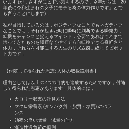
います (が，さすがにヒドい気もするので，今年からは「20
年後に令和生まれの女子にモテる為の体力作りです」とで
も言うことにします)．
私が目指しているのは，ポジティブなことでもネガティブ
なことでも，それが起きた時に瞬時に判断できる瞬発力，
転機をチャンスと捉えるマインド，必要であればこれまで
培ってきたものを躊躇なく捨てて方向転換できる身軽さと
体力，それらを可能にする人生のリズム感…総じてピボッ
ト力です．
【付随して得られた恩恵: 人体の取扱説明書】
理由としては以上の2つの目的を達成するためですが，付随
して得られた恩恵があります．具体的には，
カロリー収支の計算方法
マクロ栄養素 (タンパク質・脂質・糖質) のバラ
ンス
効率の良い増量・減量の仕方
漸進性過負荷の原則