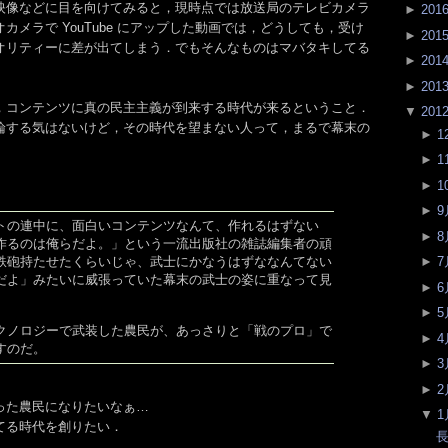
映像などに目を向けてみると，現時点では放送局のテレビカメラ
►
201
カメラで YouTube にアップした動画では，どうしても，受け
►
201
オリティーに差が出てしまう．でもそんなものはマバタキしてる
►
201
►
201
，コンテンツに真の民主主義が到来する時代が来るということ．
▼
201
論する気はないけど，その時代を望まない人って，まるで幕末の
►
1
►
1
►
1
►
9
トの連中に、面白いコンテンツなんて、作れるはずない
►
8
作るのは俺らだよ。」という一流出版社の雑誌編集者の頑
鉄砲持たせたくらいじゃ、武士にかなうはずななんてない
►
7
だよ」みたいに威張っていた幕末の武士の姿に重なって見
►
6
►
5
クノロジーで武装した農民が、あっさりと「戦のプロ」で
►
4
すのだ。
►
3
►
2
った農民になりたいなぁ…
▼
1
てる時代を創りたい．
長