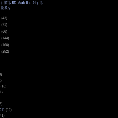
に渡る 5D Mark II に対する
物欲を...
1
(
43
)
0
(
71
)
9
(
66
)
8
(
144
)
7
(
160
)
6
(
252
)
3)
)
(16)
1)
3)
011
(12)
41)