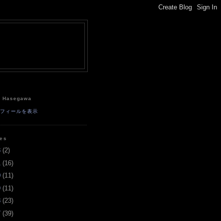
e
a Hasegawa
ロフィールを表示
ves
3
(
2
)
1
(
16
)
0
(
11
)
9
(
11
)
8
(
23
)
7
(
39
)