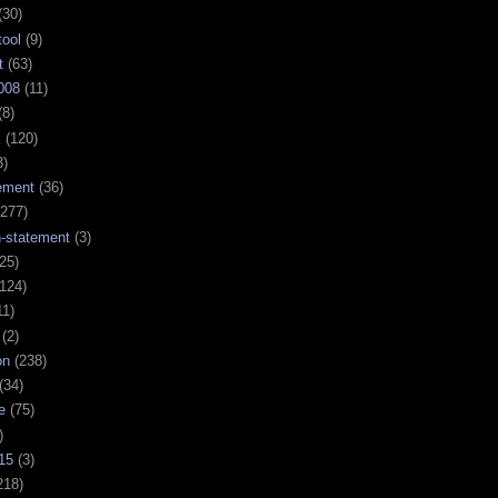
(30)
tool
(9)
t
(63)
008
(11)
(8)
k
(120)
3)
ement
(36)
277)
n-statement
(3)
25)
124)
11)
(2)
on
(238)
(34)
e
(75)
)
15
(3)
218)