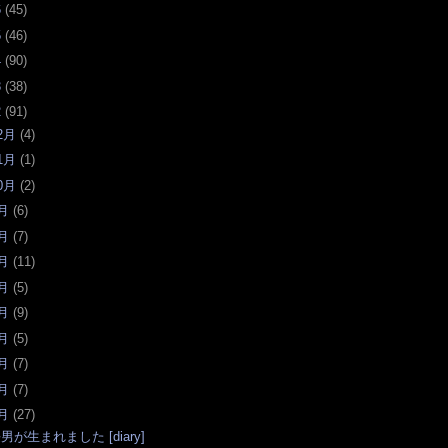
6
(
45
)
5
(
46
)
4
(
90
)
3
(
38
)
2
(
91
)
2月
(
4
)
1月
(
1
)
0月
(
2
)
月
(
6
)
月
(
7
)
月
(
11
)
月
(
5
)
月
(
9
)
月
(
5
)
月
(
7
)
月
(
7
)
月
(
27
)
男が生まれました [diary]