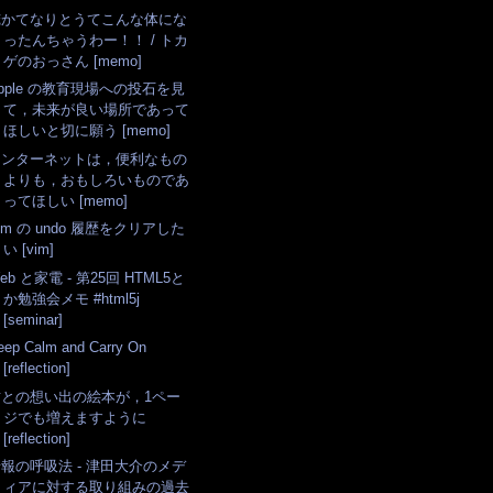
俺かてなりとうてこんな体にな
ったんちゃうわー！！ / トカ
ゲのおっさん [memo]
pple の教育現場への投石を見
て，未来が良い場所であって
ほしいと切に願う [memo]
インターネットは，便利なもの
よりも，おもしろいものであ
ってほしい [memo]
im の undo 履歴をクリアした
い [vim]
eb と家電 - 第25回 HTML5と
か勉強会メモ #html5j
[seminar]
eep Calm and Carry On
[reflection]
君との想い出の絵本が，1ペー
ジでも増えますように
[reflection]
報の呼吸法 - 津田大介のメデ
ィアに対する取り組みの過去