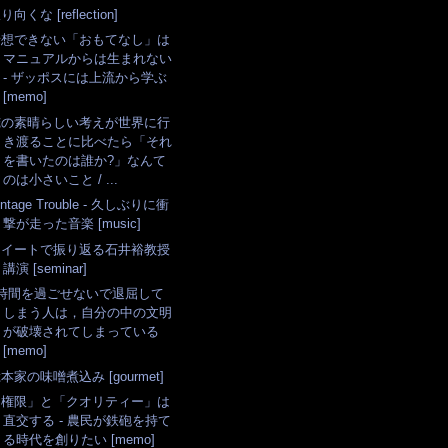
り向くな [reflection]
予想できない「おもてなし」は
マニュアルからは生まれない
- ザッポスには上流から学ぶ
[memo]
俺の素晴らしい考えが世界に行
き渡ることに比べたら「それ
を書いたのは誰か?」なんて
のは小さいこと / ...
intage Trouble - 久しぶりに衝
撃が走った音楽 [music]
ツイートで振り返る石井裕教授
講演 [seminar]
3時間を過ごせないで退屈して
しまう人は，自分の中の文明
が破壊されてしまっている
[memo]
本家の味噌煮込み [gourmet]
「権限」と「クオリティー」は
直交する - 農民が鉄砲を持て
る時代を創りたい [memo]