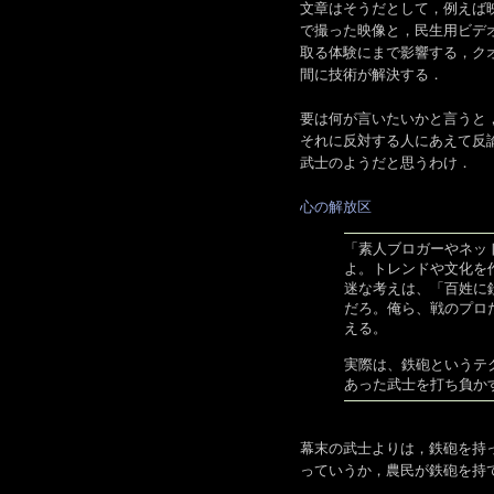
文章はそうだとして，例えば
で撮った映像と，民生用ビデオ
取る体験にまで影響する，ク
間に技術が解決する．
要は何が言いたいかと言うと
それに反対する人にあえて反
武士のようだと思うわけ．
心の解放区
「素人ブロガーやネッ
よ。トレンドや文化を
迷な考えは、「百姓に
だろ。俺ら、戦のプロ
える。
実際は、鉄砲というテ
あった武士を打ち負か
幕末の武士よりは，鉄砲を持
っていうか，農民が鉄砲を持