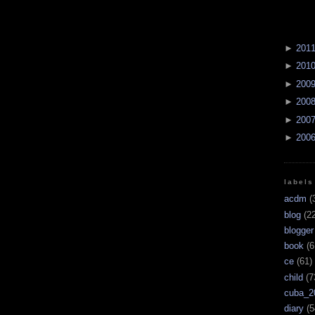
►
201
►
201
►
200
►
200
►
200
►
200
labels
acdm
(
blog
(22
blogger
book
(6
ce
(61)
child
(7
cuba_2
diary
(5