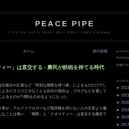
PEACE PIPE
if it's fine rain or shine i don't mind i'll take it anyway
ホーム
前の投稿
profil
Toshiy
詳細プ
ィー」は直交する - 農民が鉄砲を持てる時代
archi
は出版社や記者など「特別な権限を持つ者」によるものだけでし
►
202
によるだろうけど少なくとも自分の場合は，ブログなどを通して
►
202
よるものが7-8割を占めるようになった．
►
202
文章が，アルファブロガーなど既得権を持たない人の文章より優
►
201
んなことは無い．「権限」と「クオリティー」は直交する概念で
►
201
►
201