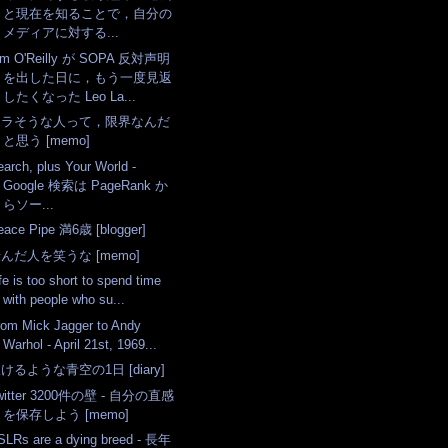
と現在を知ることで，自分の
メディアに対する...
im O'Reilly が SOPA 反対声明
を出した日に，もう一度見返
したくなった Leo La...
エラそうな人って，限界なんだ
と思う [memo]
earch, plus Your World -
Google 検索は PageRank か
らソー...
eace Pipe 満6歳 [blogger]
んだ人を笑うな [memo]
fe is too short to spend time
with people who su...
rom Mick Jagger to Andy
Warhol - April 21st, 1969...
けるような青空の1日 [diary]
witter 3200件の壁 - 自分の直感
を保存しよう [memo]
SLRs are a dying breed - 長年