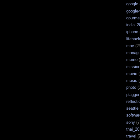
google
google-
gourme
india_2
iphone
lifehac
mac
(2
manag
memo
(
missio
movie
(
music
(
photo
(
plagger
reflecti
seattle
softwar
sony
(7
thai_20
travel
(