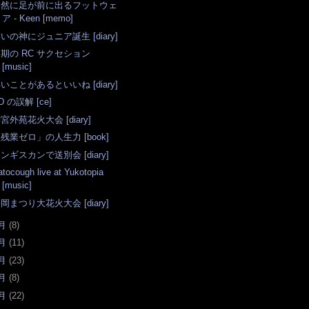
自然に足が前に出るフットウェ
ア - Keen [memo]
いの神にジュニア誕生 [diary]
期の RC サクセション
[music]
いことがあるといいね [diary]
D の誤解 [ce]
宮外苑花火大会 [diary]
残業ゼロ」の人生力 [book]
ンギスカンで送別会 [diary]
atocough live at Yukotopia
[music]
岡まつり大花火大会 [diary]
月
(
8
)
月
(
11
)
月
(
23
)
月
(
8
)
月
(
22
)