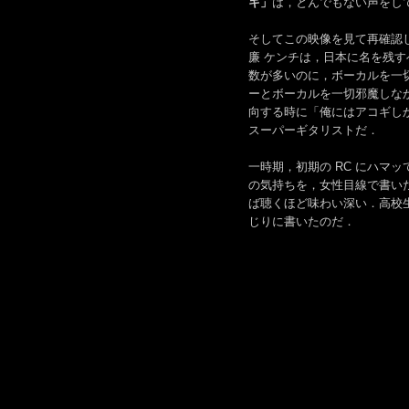
キ」
は，とんでもない声をし
そしてこの映像を見て再確認し
廉 ケンチは，日本に名を残
数が多いのに，ボーカルを一
ーとボーカルを一切邪魔しな
向する時に「俺にはアコギし
スーパーギタリストだ．
一時期，初期の RC にハマ
の気持ちを，女性目線で書いた
ば聴くほど味わい深い．高校
じりに書いたのだ．