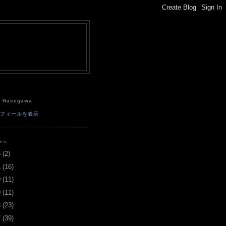
e
a Hasegawa
ロフィールを表示
ves
3
(
2
)
1
(
16
)
0
(
11
)
9
(
11
)
8
(
23
)
7
(
39
)