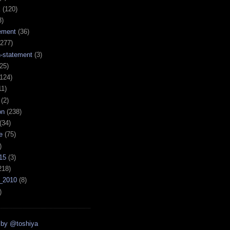
k
(120)
3)
ement
(36)
277)
n-statement
(3)
25)
124)
11)
(2)
on
(238)
(34)
e
(75)
)
15
(3)
218)
_2010
(8)
)
 by @toshiya