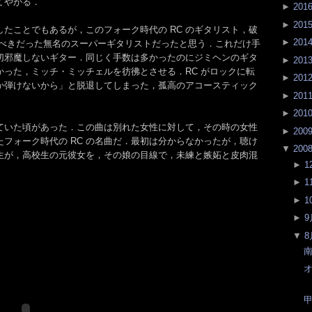
てやがる．
►
201
►
201
たことでもあるが，このフォーク時代の RC のギタリスト，破
►
201
すべきだった無名のスーパーギタリストだったと思う．これだけ手
切邪魔しないギター．同じく手数は多かったのにジミヘンのギタ
►
201
かった，ミッチ・ミッチェルを彷彿とさせる．RC がロックに転
►
201
か弾けないから」と脱退してしまった，孤高のアコースティック
►
201
►
201
ッていた頃があった．この曲は別れた女性に対して，その時の女性
►
200
フォーク時代の RC の名曲だ．最初は分からなかったが，聴け
▼
200
生が，高校生の元彼女を，その娘の目線で，未練と嫉妬と皮肉混
►
1
►
1
►
1
►
9
▼
8
南
甲