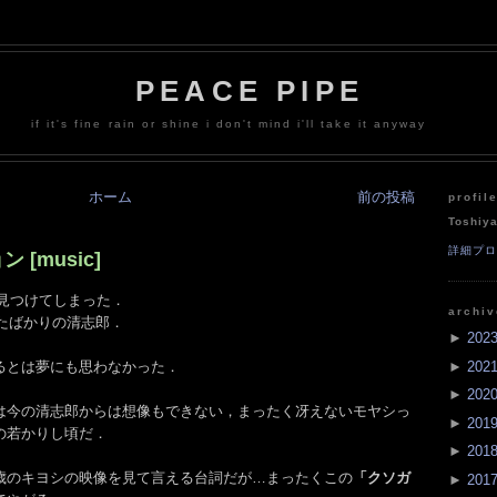
PEACE PIPE
if it's fine rain or shine i don't mind i'll take it anyway
ホーム
前の投稿
profil
Toshiy
詳細プ
 [music]
像を見つけてしまった．
archi
ったばかりの清志郎．
►
202
►
202
るとは夢にも思わなかった．
►
202
いは今の清志郎からは想像もできない，まったく冴えないモヤシっ
►
201
の若かりし頃だ．
►
201
歳のキヨシの映像を見て言える台詞だが…まったくこの
「クソガ
►
201