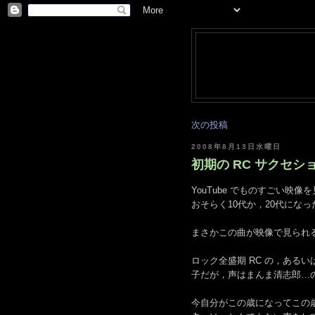
次の投稿
2008年8月13日水曜日
初期の RC サクセション
YouTube でものすごい映
おそらく10代か，20代にな
まさかこの曲が映像で見られ
ロック全盛期 RC の，ある
子だが，声はまんま清志郎…
今自分がこの歳になってこの