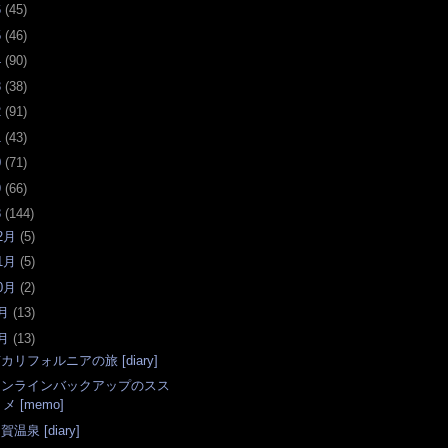
6
(
45
)
5
(
46
)
4
(
90
)
3
(
38
)
2
(
91
)
1
(
43
)
0
(
71
)
9
(
66
)
8
(
144
)
2月
(
5
)
1月
(
5
)
0月
(
2
)
月
(
13
)
月
(
13
)
カリフォルニアの旅 [diary]
オンラインバックアップのスス
メ [memo]
賀温泉 [diary]