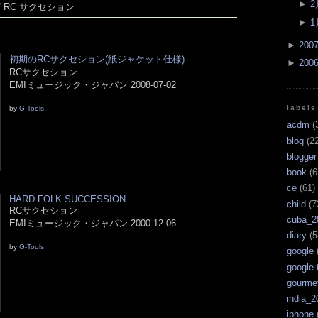
►
2
/ RC サクセション
►
1
►
200
初期のRCサクセション(紙ジャケット仕様)
►
200
RCサクセション
EMIミュージック・ジャパン 2008-07-02
labels
by
G-Tools
acdm
(
blog
(22
blogger
book
(6
ce
(61)
HARD FOLK SUCCESSION
child
(7
RCサクセション
cuba_2
EMIミュージック・ジャパン 2000-12-06
diary
(5
by
G-Tools
google
google-
gourme
india_2
iphone