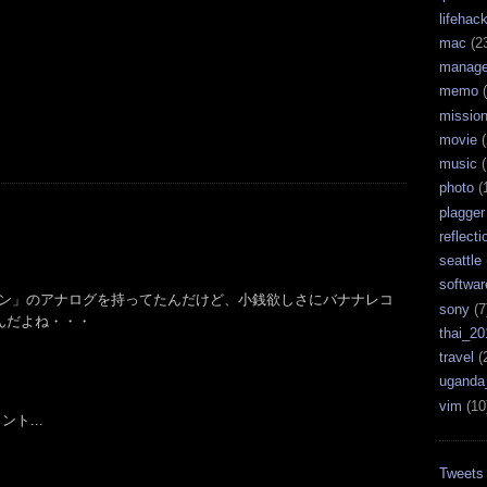
lifehac
mac
(2
manag
memo
(
missio
movie
(
music
(
photo
(
plagger
reflecti
seattle
softwar
ョン」のアナログを持ってたんだけど、小銭欲しさにバナナレコ
sony
(7
んだよね・・・
thai_20
travel
(
uganda
vim
(10
ト...
Tweets