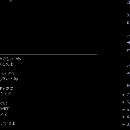
笑
初
い
H
神
「
誰でもいいわ
するのよ
ジ
S
ばらくの間
お互いの為に
長
作る為に
しとくの
►
7
►
6
なのよ
勉強で
►
5
恋人よ
►
4
…アナタよ
►
3