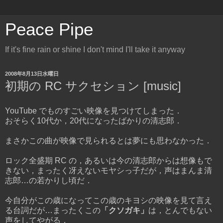
Peace Pipe
If it's fine rain or shine I don't mind I'll take it anyway
2008年8月13日水曜日
初期の RC サクセション [music]
YouTube でものすごい映像を見つけてしまった．
おそらく10代か，20代になったばかりの清志郎．
まさかこの曲が映像で見られるとは夢にも思わなかった．
ロック全盛期 RC の，あるいは今の清志郎からは想像もで
きない，まったく冴えないモヤシっ子だが，声はまんま清
志郎…の若かりし頃だ．
今自分がこの歳になってこの歳のキヨシの映像を見て言え
る台詞だが…まったくこの
「クソガキ」
は，とんでもない
声をしてやがる．