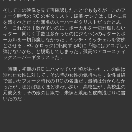
そしてこの映像を見て再確認したことでもあるが，このフ
ォーク時代の RC のギタリスト，破廉 ケンチは，日本に名
を残すべきだった無名のスーパーギタリストだったと思
う．これだけ手数が多いのに，ボーカルを一切邪魔しない
ギター．同じく手数は多かったのにジミヘンのギターとボ
ーカルを一切邪魔しなかった，ミッチ・ミッチェルを彷彿
とさせる．RC がロックに転向する時に「俺にはアコギしか
弾けないから」と脱退してしまった，孤高のアコースティ
ックスーパーギタリストだ．
一時期，初期の RC にハマッていた頃があった．この曲は
別れた女性に対して，その時の女性の気持ちを，女性目線
で書いたフォーク時代の RC の名曲だ．最初は分からなか
ったが，聴けば聴くほど味わい深い．高校生が，高校生の
元彼女を，その娘の目線で，未練と嫉妬と皮肉混じりに書
いたのだ．