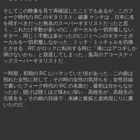
そしてこの映像を見て再確認したことでもあるが，このフ
ォーク時代の RC のギタリスト，破廉 ケンチは，日本に名
を残すべきだった無名のスーパーギタリストだったと思
う．これだけ手数が多いのに，ボーカルを一切邪魔しない
ギター．同じく手数は多かったのにジミヘンのギターとボ
ーカルを一切邪魔しなかった，ミッチ・ミッチェルを彷彿
とさせる．RC がロックに転向する時に「俺にはアコギしか
弾けないから」と脱退してしまった，孤高のアコースティ
ックスーパーギタリストだ．
一時期，初期の RC にハマッていた頃があった．この曲は
別れた女性に対して，その時の女性の気持ちを，女性目線
で書いたフォーク時代の RC の名曲だ．最初は分からなか
ったが，聴けば聴くほど味わい深い．高校生が，高校生の
元彼女を，その娘の目線で，未練と嫉妬と皮肉混じりに書
いたのだ．