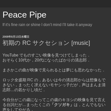
Peace Pipe
If it's fine rain or shine I don't mind I'll take it anyway
2008年8月13日水曜日
初期の RC サクセション [music]
YouTube でものすごい映像を見つけてしまった．
おそらく10代か，20代になったばかりの清志郎．
まさかこの曲が映像で見られるとは夢にも思わなかった．
ロック全盛期 RC の，あるいは今の清志郎からは想像もで
きない，まったく冴えないモヤシっ子だが，声はまんま清
志郎…の若かりし頃だ．
今自分がこの歳になってこの歳のキヨシの映像を見て言え
る台詞だが…まったくこの
「クソガキ」
は，とんでもない
声をしてやがる．