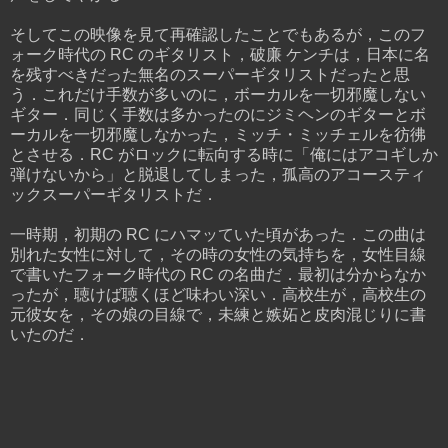
そしてこの映像を見て再確認したことでもあるが，このフ
ォーク時代の RC のギタリスト，破廉 ケンチは，日本に名
を残すべきだった無名のスーパーギタリストだったと思
う．これだけ手数が多いのに，ボーカルを一切邪魔しない
ギター．同じく手数は多かったのにジミヘンのギターとボ
ーカルを一切邪魔しなかった，ミッチ・ミッチェルを彷彿
とさせる．RC がロックに転向する時に「俺にはアコギしか
弾けないから」と脱退してしまった，孤高のアコースティ
ックスーパーギタリストだ．
一時期，初期の RC にハマッていた頃があった．この曲は
別れた女性に対して，その時の女性の気持ちを，女性目線
で書いたフォーク時代の RC の名曲だ．最初は分からなか
ったが，聴けば聴くほど味わい深い．高校生が，高校生の
元彼女を，その娘の目線で，未練と嫉妬と皮肉混じりに書
いたのだ．