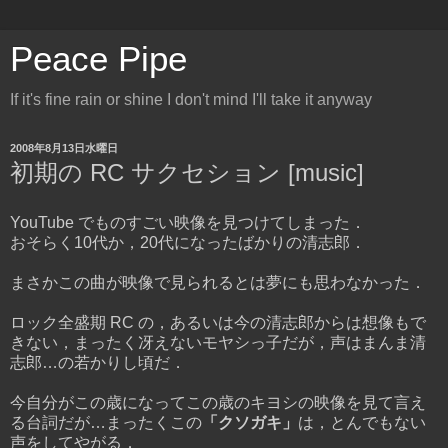
Peace Pipe
If it's fine rain or shine I don't mind I'll take it anyway
2008年8月13日水曜日
初期の RC サクセション [music]
YouTube でものすごい映像を見つけてしまった．
おそらく10代か，20代になったばかりの清志郎．
まさかこの曲が映像で見られるとは夢にも思わなかった．
ロック全盛期 RC の，あるいは今の清志郎からは想像もで
きない，まったく冴えないモヤシっ子だが，声はまんま清
志郎…の若かりし頃だ．
今自分がこの歳になってこの歳のキヨシの映像を見て言え
る台詞だが…まったくこの
「クソガキ」
は，とんでもない
声をしてやがる．