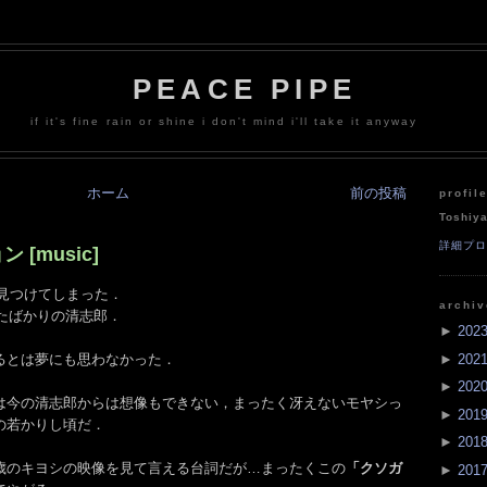
PEACE PIPE
if it's fine rain or shine i don't mind i'll take it anyway
ホーム
前の投稿
profil
Toshiy
詳細プ
 [music]
像を見つけてしまった．
archi
ったばかりの清志郎．
►
202
►
202
るとは夢にも思わなかった．
►
202
いは今の清志郎からは想像もできない，まったく冴えないモヤシっ
►
201
の若かりし頃だ．
►
201
歳のキヨシの映像を見て言える台詞だが…まったくこの
「クソガ
►
201