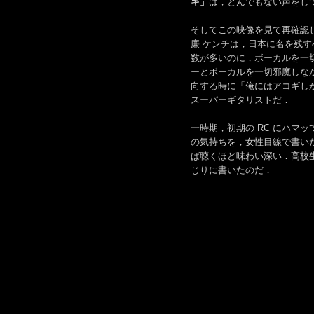
キ」
は，とんでもない声をし
そしてこの映像を見て再確認し
廉 ケンチは，日本に名を残
数が多いのに，ボーカルを一
ーとボーカルを一切邪魔しな
向する時に「俺にはアコギし
スーパーギタリストだ．
一時期，初期の RC にハマ
の気持ちを，女性目線で書いた
ば聴くほど味わい深い．高校
じりに書いたのだ．