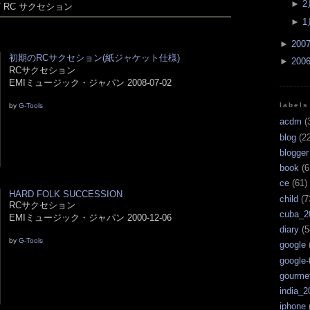
►
2
/ RC サクセション
►
1
►
200
初期のRCサクセション(紙ジャケット仕様)
►
200
RCサクセション
EMIミュージック・ジャパン 2008-07-02
labels
by
G-Tools
acdm
(
blog
(22
blogger
book
(6
ce
(61)
HARD FOLK SUCCESSION
child
(7
RCサクセション
cuba_2
EMIミュージック・ジャパン 2000-12-06
diary
(5
by
G-Tools
google
google-
gourme
india_2
iphone