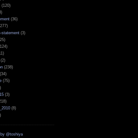
k
(120)
3)
ement
(36)
277)
n-statement
(3)
25)
124)
11)
(2)
on
(238)
(34)
e
(75)
)
15
(3)
218)
_2010
(8)
)
 by @toshiya