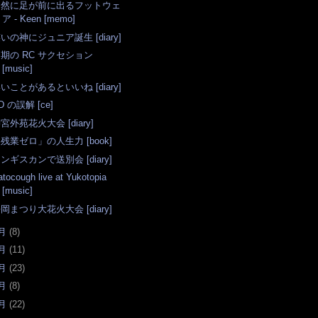
自然に足が前に出るフットウェ
ア - Keen [memo]
いの神にジュニア誕生 [diary]
期の RC サクセション
[music]
いことがあるといいね [diary]
D の誤解 [ce]
宮外苑花火大会 [diary]
残業ゼロ」の人生力 [book]
ンギスカンで送別会 [diary]
atocough live at Yukotopia
[music]
岡まつり大花火大会 [diary]
月
(
8
)
月
(
11
)
月
(
23
)
月
(
8
)
月
(
22
)