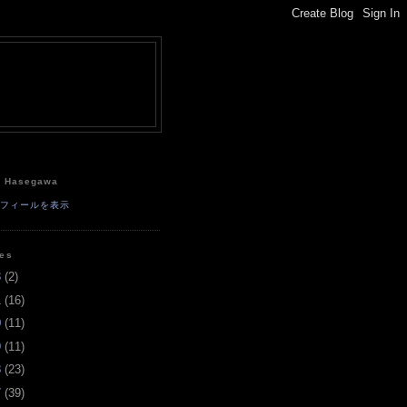
e
a Hasegawa
ロフィールを表示
ves
3
(
2
)
1
(
16
)
0
(
11
)
9
(
11
)
8
(
23
)
7
(
39
)