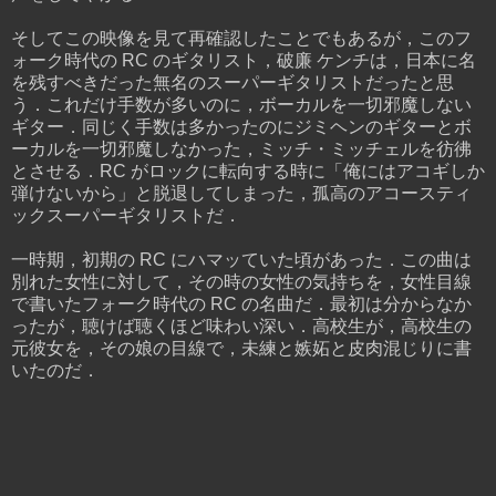
そしてこの映像を見て再確認したことでもあるが，このフ
ォーク時代の RC のギタリスト，破廉 ケンチは，日本に名
を残すべきだった無名のスーパーギタリストだったと思
う．これだけ手数が多いのに，ボーカルを一切邪魔しない
ギター．同じく手数は多かったのにジミヘンのギターとボ
ーカルを一切邪魔しなかった，ミッチ・ミッチェルを彷彿
とさせる．RC がロックに転向する時に「俺にはアコギしか
弾けないから」と脱退してしまった，孤高のアコースティ
ックスーパーギタリストだ．
一時期，初期の RC にハマッていた頃があった．この曲は
別れた女性に対して，その時の女性の気持ちを，女性目線
で書いたフォーク時代の RC の名曲だ．最初は分からなか
ったが，聴けば聴くほど味わい深い．高校生が，高校生の
元彼女を，その娘の目線で，未練と嫉妬と皮肉混じりに書
いたのだ．