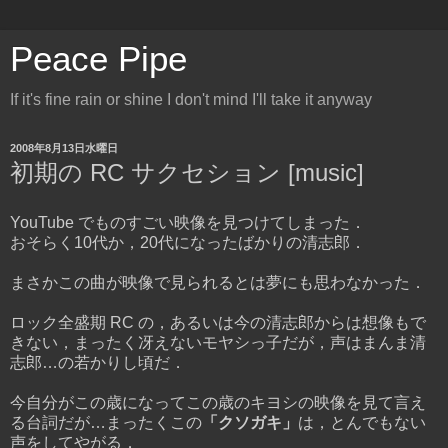
Peace Pipe
If it's fine rain or shine I don't mind I'll take it anyway
2008年8月13日水曜日
初期の RC サクセション [music]
YouTube でものすごい映像を見つけてしまった．
おそらく10代か，20代になったばかりの清志郎．
まさかこの曲が映像で見られるとは夢にも思わなかった．
ロック全盛期 RC の，あるいは今の清志郎からは想像もで
きない，まったく冴えないモヤシっ子だが，声はまんま清
志郎…の若かりし頃だ．
今自分がこの歳になってこの歳のキヨシの映像を見て言え
る台詞だが…まったくこの
「クソガキ」
は，とんでもない
声をしてやがる．