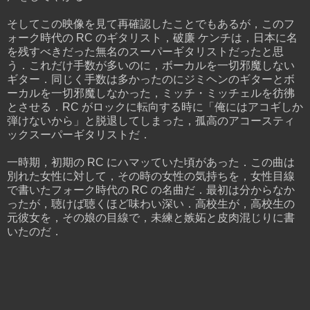
そしてこの映像を見て再確認したことでもあるが，このフ
ォーク時代の RC のギタリスト，破廉 ケンチは，日本に名
を残すべきだった無名のスーパーギタリストだったと思
う．これだけ手数が多いのに，ボーカルを一切邪魔しない
ギター．同じく手数は多かったのにジミヘンのギターとボ
ーカルを一切邪魔しなかった，ミッチ・ミッチェルを彷彿
とさせる．RC がロックに転向する時に「俺にはアコギしか
弾けないから」と脱退してしまった，孤高のアコースティ
ックスーパーギタリストだ．
一時期，初期の RC にハマッていた頃があった．この曲は
別れた女性に対して，その時の女性の気持ちを，女性目線
で書いたフォーク時代の RC の名曲だ．最初は分からなか
ったが，聴けば聴くほど味わい深い．高校生が，高校生の
元彼女を，その娘の目線で，未練と嫉妬と皮肉混じりに書
いたのだ．