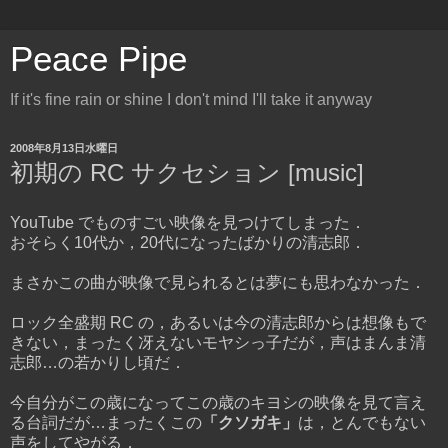
Peace Pipe
If it's fine rain or shine I don't mind I'll take it anyway
2008年8月13日水曜日
初期の RC サクセション [music]
YouTube でものすごい映像を見つけてしまった．
おそらく10代か，20代になったばかりの清志郎．
まさかこの曲が映像で見られるとは夢にも思わなかった．
ロック全盛期 RC の，あるいは今の清志郎からは想像もで
きない，まったく冴えないモヤシっ子だが，声はまんま清
志郎…の若かりし頃だ．
今自分がこの歳になってこの歳のキヨシの映像を見て言え
る台詞だが…まったくこの
「クソガキ」
は，とんでもない
声をしてやがる．