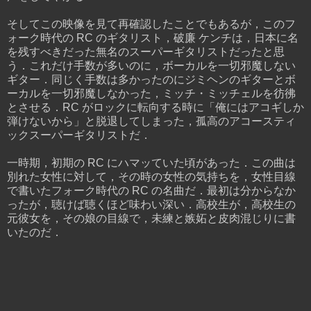
そしてこの映像を見て再確認したことでもあるが，このフ
ォーク時代の RC のギタリスト，破廉 ケンチは，日本に名
を残すべきだった無名のスーパーギタリストだったと思
う．これだけ手数が多いのに，ボーカルを一切邪魔しない
ギター．同じく手数は多かったのにジミヘンのギターとボ
ーカルを一切邪魔しなかった，ミッチ・ミッチェルを彷彿
とさせる．RC がロックに転向する時に「俺にはアコギしか
弾けないから」と脱退してしまった，孤高のアコースティ
ックスーパーギタリストだ．
一時期，初期の RC にハマッていた頃があった．この曲は
別れた女性に対して，その時の女性の気持ちを，女性目線
で書いたフォーク時代の RC の名曲だ．最初は分からなか
ったが，聴けば聴くほど味わい深い．高校生が，高校生の
元彼女を，その娘の目線で，未練と嫉妬と皮肉混じりに書
いたのだ．