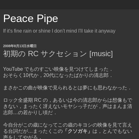
Peace Pipe
If it's fine rain or shine I don't mind I'll take it anyway
2008年8月13日水曜日
初期の RC サクセション [music]
YouTube でものすごい映像を見つけてしまった．
おそらく10代か，20代になったばかりの清志郎．
まさかこの曲が映像で見られるとは夢にも思わなかった．
ロック全盛期 RC の，あるいは今の清志郎からは想像もで
きない，まったく冴えないモヤシっ子だが，声はまんま清
志郎…の若かりし頃だ．
今自分がこの歳になってこの歳のキヨシの映像を見て言え
る台詞だが…まったくこの
「クソガキ」
は，とんでもない
声をしてやがる．