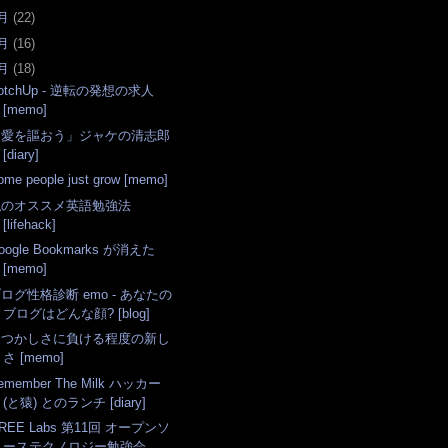
月
(
22
)
月
(
16
)
月
(
18
)
otchUp - 逆転の発想の求人
[memo]
「愛を謳おう」ジャケの清志郎
[diary]
ome people just grow [memo]
私のオススメ英語勉強法
[lifehack]
oogle Bookmarks が消えた
[memo]
ログ性格診断 emo - あなたの
ブログはどんな顔? [blog]
なつかしさに負ける程度の新し
さ [memo]
emember The Milk ハッカー
(と猿) とのランチ [diary]
REE Labs 第11回 オープンソ
ーステクノロジー勉強会