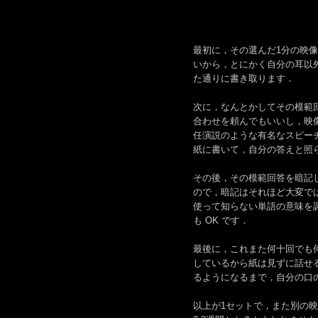
最初に，その選んだ1分の映
いから，とにかく自分の耳以
た通りに書き取ります．
次に，なんとかしてその模範
合わせを頼んでもいいし，映像
任演説のような有名なスピー
紙に書いて，自分の答えと照
その後，その模範回答を暗記
ので，暗記はそれほど大変で
使って知らない単語の意味を
も OK です．
最後に，これまた何十回でも
しているから紙は見ずに話せ
るようになるまで，自分の口
以上が1セットで，また別の