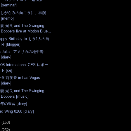
[seminar]
「しがらみの向こうに」再演
[memo]
妻 光良 and The Swinging
Boppers live at Motion Blue...
appy Birthday to もう1人の自
分 [blogger]
a Jolla - アメリカの地中海
[diary]
008 International CES レポー
ト [ce]
ES 前夜祭 in Las Vegas
[diary]
妻 光良 and The Swinging
Boppers [music]
年の豊富 [diary]
ed Wing 8268 [diary]
7
(
160
)
6
(
252
)