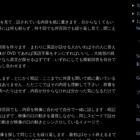
►
3
►
2
▼
1
像を見て，話されている内容を紙に書きます．分からなくてもい
外には何も頼らず，何十回でも何百回でも繰り返し見て，聞こえ
N
回答を作ります．まわりに英語が話せる人がいればその人に答え
が DVD であれば英語字幕をオンにすればいいし，大統領の就
S
チなら原文が探せるはずです．いずれにしても模範回答を自分で
らし合わせます．
G
します．とにかく暗記．ここまでに何度も聞いて紙に書いている
はありません．ただここではその内容も理解して下さい．辞書を
調べたりはせず，内容が分からなければ分かった気になるだけで
ブ
何百回でも，内容を映像に合わせて自分で一緒に話します．暗記
るはずで，映像の口の動きを凝視しながら，同じスピードで話せ
R
の動きが映像の口の動きとシンクロしているイメージで．
G
映像を探して同じことを繰り返します．最初は1セット終えるまで