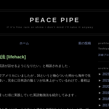
PEACE PIPE
if it's fine rain or shine i don't mind i'll take it anyway
ホーム
前の投稿
profil
Toshiy
詳細プ
lifehack]
英語が話せるようになりたい」と相談されました．
archi
►
202
までアメリカにいましたが，16というと物心ついた時から海外で生
►
202
違い，完全に日本語の脳ミソが出来上がっているわけで，最初は
►
202
►
201
渡った頃に実践していた英語勉強法を紹介してみます．
►
201
►
201