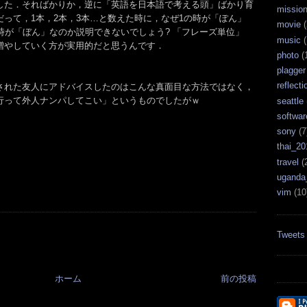
した．そればかりか，逆に「英語を日本語で考える頭」ばかり育
missio
って，1本，2本，3本…と数えた時に，なぜ1の時が「ぽん」
movie
(
時が「ぼん」なのか説明できないでしょう? 「フレーズ単位」
music
(
増やしていく方が実用的だと思うんです．
photo
(
plagger
reflecti
された友人にアドバイスしたのはこんな真面目な方法ではなく，
行って外人ナンパしてこい」というものでしたがｗ
seattle
softwar
sony
(7
thai_20
travel
(
uganda
vim
(10
Tweets
ホーム
前の投稿