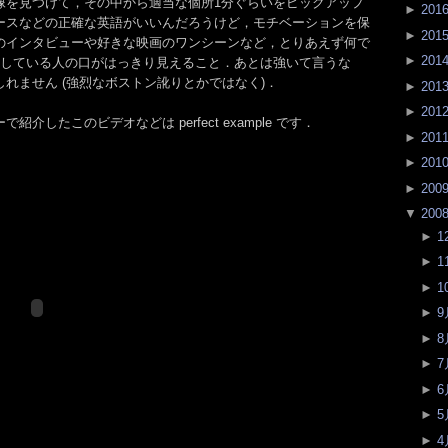
像を見つけて，その中から適当な個所1分ぐらいをピックアップ
►
201
ースなどの正確な英語がいいんだろうけど，モチベーションを保
►
201
のインタビューや好きな映画のワンシーンなど，とりあえず何で
►
201
話している人の口がはっきり見えること．あとは強いて言うな
れません (強烈なボストン訛りとかではなく)．
►
201
►
201
介したこのビデオなどは perfect example です．
►
201
►
201
►
200
▼
200
►
1
►
1
►
1
►
9
►
8
►
7
►
6
►
5
►
4