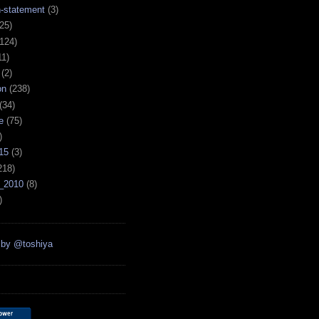
n-statement
(3)
25)
124)
11)
(2)
on
(238)
(34)
e
(75)
)
15
(3)
218)
_2010
(8)
)
 by @toshiya