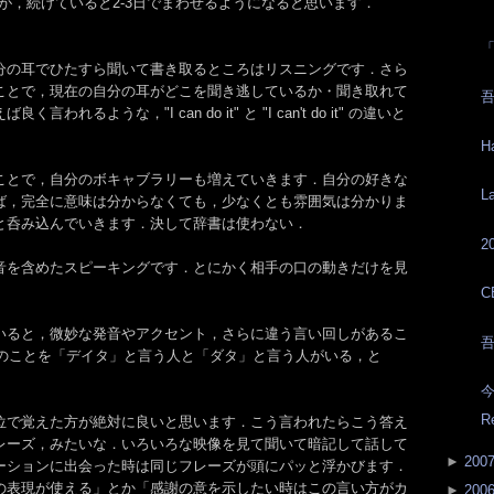
んが，続けていると2-3日でまわせるようになると思います．
分の耳でひたすら聞いて書き取るところはリスニングです．さら
ことで，現在の自分の耳がどこを聞き逃しているか・聞き取れて
吾
れるような，"I can do it" と "I can't do it" の違いと
H
ことで，自分のボキャブラリーも増えていきます．自分の好きな
L
ば，完全に意味は分からなくても，少なくとも雰囲気は分かりま
と呑み込んでいきます．決して辞書は使わない．
2
音を含めたスピーキングです．とにかく相手の口の動きだけを見
C
いると，微妙な発音やアクセント，さらに違う言い回しがあるこ
吾
ta のことを「デイタ」と言う人と「ダタ」と言う人がいる，と
今
R
位で覚えた方が絶対に良いと思います．こう言われたらこう答え
レーズ，みたいな．いろいろな映像を見て聞いて暗記して話して
►
200
ーションに出会った時は同じフレーズが頭にパッと浮かびます．
の表現が使える」とか「感謝の意を示したい時はこの言い方がカ
►
200