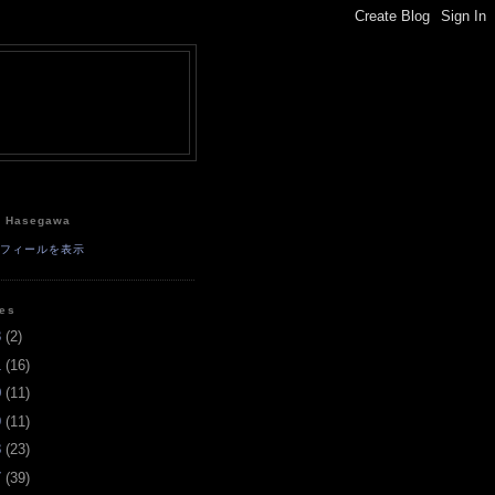
e
a Hasegawa
ロフィールを表示
ves
3
(
2
)
1
(
16
)
0
(
11
)
9
(
11
)
8
(
23
)
7
(
39
)