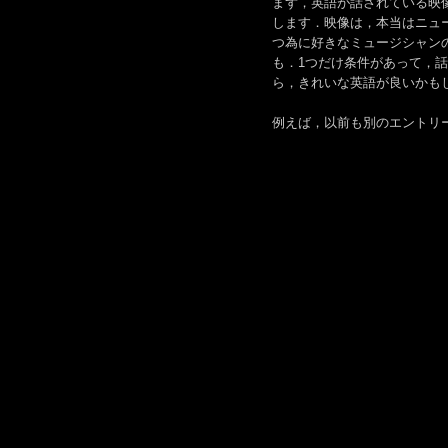
まず，英語が話されている映
します．映像は，本当はニュ
つ為に好きなミュージシャン
も．1つだけ条件があって，
ら，きれいな英語が良いかもし
例えば，以前も別のエントリーで紹