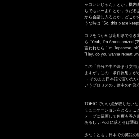
ッコいいじゃん」とか，機内食で "Be
ちでもいーよ)" とか，うだるような暑
から会話に入るとか，どこか
うな時は "So, this place 
コツをつかめば応用形で引き出しは
ら "Yeah, I'm Ameri
言われたら "I'm Japanese, ok? 
"Hey, do you wanna rep
この「自分の中の決まり文句
ますが，この「条件反射」が
→ そのまま日本語で言いたい
いうプロセスの，途中の作業
TOEIC でいい点が取りた
ミュニケーションをとる」こと
テープに録画して何度も巻き
あるし，iPod に落とせば
少なくとも，日本での英語の