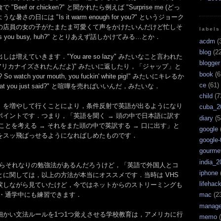
ef or chicken?" と聞かれたら例えば "Surprise me (どっ
さの日には "Is it warm enough for you?" というジョーク
の店員の女の子がたまたま可愛くて声をかけたいんだけど忙しそ
labels
keeps you busy, huh?" ととりあえず話しかけてみる…とか．
acdm
(
blog
(22
増えていきます．"You are so lazy" みたいなこと言われた
blogger
canized (アリカナイズされたんだよ)" みたいに返したり，「ジャップ」と
book
(6
So watch your mouth, you fuckin' white pig!" みたいにキレるか
ce
(61)
eat what you just said?" と喧嘩を売ればいいんだ，みたいな．
child
(7
」を増やして行くことにより，条件反射で英語が出るようになり
cuba_2
ポイントです．つまり，「英語を聞く → 頭の中で日本語に訳す
diary
(5
ことを考える → それをまた頭の中で英訳する → 口に出す」と
google
をスッ飛ばっせるようになればしめたものです．
google-
gourme
india_2
いならそれなりの勉強法があるんだろうけど，「英語で外国人とコ
iphone
に関しては，以上の方法が本当にオススメです．当時は VHS
lifehac
戻しながら見ていたけど，今ではネットからのストリーミングも
通勤・通学中にも練習できます．
mac
(2
manag
細かい文法ルールを1つ1つ覚えさせる学校教育は，アメリカに行
memo
(