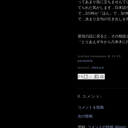
ってあまり役に立ちませんで
てられた気がします．日本語だ
で，2の時が「ほん」で，3の
で，決まり文句の引き出しを
冒頭の話に戻ると，その相談
「とりあえず今から六本木に
toshiya hasegawa
@ 14:20
permalink
label(s):
lifehack
0 コメント:
コメントを投稿
次の投稿
登録:
コメントの投稿 (Atom)