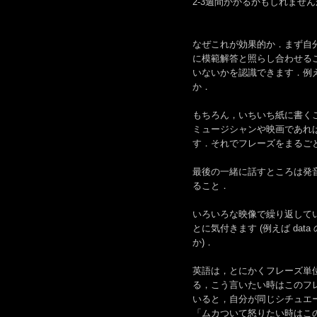
2-3週間かかるかもしれませ
なぜこれが効果的か．まず自
に模範解答と照らし合わせる
いないかを認識できます．例えば良く言わ
か．
もちろん，いちいち紙に書く
ミュージシャンや映画であれ
す．それでフレーズをまるご
最後の一緒に話すところは発
ること．
いろいろな映像で繰り返して
とに気付きます (例えば da
か)．
英語は，とにかくフレーズ単
る，こう言いたい時はこのフ
いると，自分が同じシチュエ
「ムカついて怒りたい時はこ