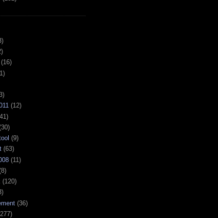
3)
)
(16)
1)
3)
011
(12)
41)
(30)
tool
(9)
t
(63)
008
(11)
(8)
k
(120)
3)
ement
(36)
277)