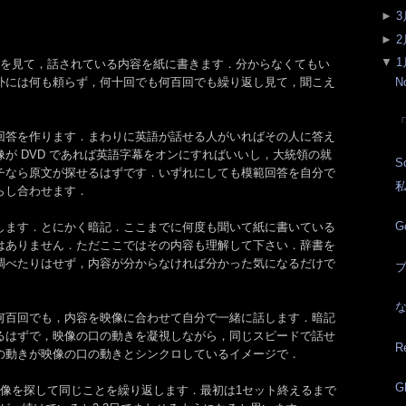
►
3
►
2
▼
1
像を見て，話されている内容を紙に書きます．分からなくてもい
外には何も頼らず，何十回でも何百回でも繰り返し見て，聞こえ
N
回答を作ります．まわりに英語が話せる人がいればその人に答え
が DVD であれば英語字幕をオンにすればいいし，大統領の就
S
チなら原文が探せるはずです．いずれにしても模範回答を自分で
らし合わせます．
G
します．とにかく暗記．ここまでに何度も聞いて紙に書いている
はありません．ただここではその内容も理解して下さい．辞書を
調べたりはせず，内容が分からなければ分かった気になるだけで
ブ
何百回でも，内容を映像に合わせて自分で一緒に話します．暗記
るはずで，映像の口の動きを凝視しながら，同じスピードで話せ
R
の動きが映像の口の動きとシンクロしているイメージで．
G
映像を探して同じことを繰り返します．最初は1セット終えるまで