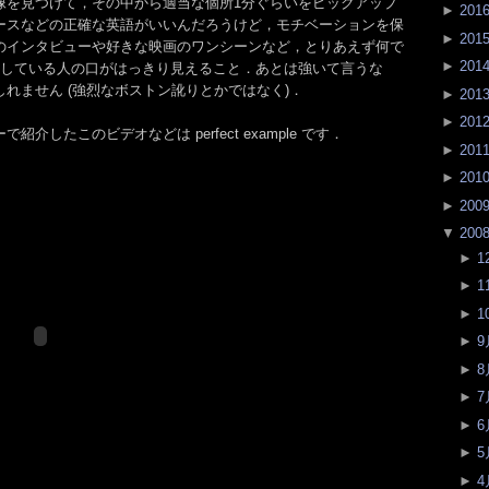
像を見つけて，その中から適当な個所1分ぐらいをピックアップ
►
201
ースなどの正確な英語がいいんだろうけど，モチベーションを保
►
201
のインタビューや好きな映画のワンシーンなど，とりあえず何で
►
201
話している人の口がはっきり見えること．あとは強いて言うな
れません (強烈なボストン訛りとかではなく)．
►
201
►
201
介したこのビデオなどは perfect example です．
►
201
►
201
►
200
▼
200
►
1
►
1
►
1
►
9
►
8
►
7
►
6
►
5
►
4