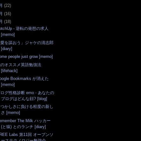
月
(
22
)
月
(
16
)
月
(
18
)
otchUp - 逆転の発想の求人
[memo]
「愛を謳おう」ジャケの清志郎
[diary]
ome people just grow [memo]
私のオススメ英語勉強法
[lifehack]
oogle Bookmarks が消えた
[memo]
ログ性格診断 emo - あなたの
ブログはどんな顔? [blog]
なつかしさに負ける程度の新し
さ [memo]
emember The Milk ハッカー
(と猿) とのランチ [diary]
REE Labs 第11回 オープンソ
ーステクノロジー勉強会