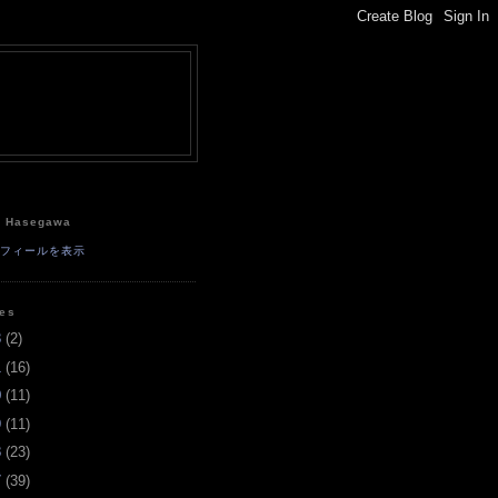
e
a Hasegawa
ロフィールを表示
ves
3
(
2
)
1
(
16
)
0
(
11
)
9
(
11
)
8
(
23
)
7
(
39
)