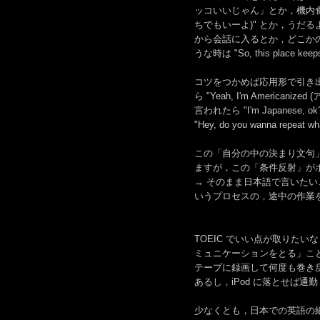
ッコいいじゃん」とか，機内食で "Be
ちでもいーよ)" とか，うだるような暑
から会話に入るとか，どこか
うな時は "So, this place 
コツをつかめば応用形で引き出しは
ら "Yeah, I'm Ameri
言われたら "I'm Japanese, ok? 
"Hey, do you wanna rep
この「自分の中の決まり文句
ますが，この「条件反射」が
→ そのまま日本語で言いたい
いうプロセスの，途中の作業
TOEIC でいい点が取りた
ミュニケーションをとる」こと
テープに録画して何度も巻き
あるし，iPod に落とせば
少なくとも，日本での英語の