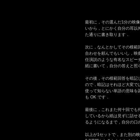
最初に，その選んだ1分の映
いから，とにかく自分の耳以
た通りに書き取ります．
次に，なんとかしてその模範
合わせを頼んでもいいし，映像
任演説のような有名なスピー
紙に書いて，自分の答えと照
その後，その模範回答を暗記
ので，暗記はそれほど大変で
使って知らない単語の意味を
も OK です．
最後に，これまた何十回でも
しているから紙は見ずに話せ
るようになるまで，自分の口
以上が1セットで，また別の