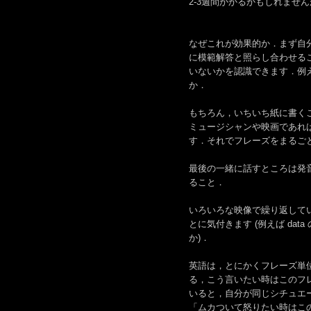
2-3週間かかるかもしれませ
なぜこれが効果的か．まず自
に模範解答と照らし合わせる
いないかを認識できます．例えば良く言わ
か．
もちろん，いちいち紙に書く
ミュージシャンや映画であれ
す．それでフレーズをまるご
最後の一緒に話すところは発
ること．
いろいろな映像で繰り返して
とに気付きます (例えば da
か)．
英語は，とにかくフレーズ単
る，こう言いたい時はこのフ
いると，自分が同じシチュエ
「ムカついて怒りたい時はこ