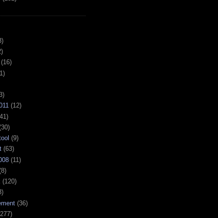
3)
)
(16)
1)
3)
011
(12)
41)
(30)
tool
(9)
t
(63)
008
(11)
(8)
k
(120)
3)
ement
(36)
277)