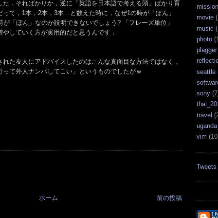
した．そればかりか，逆に「英語を日本語で考える頭」ばかり育
missio
って，1本，2本，3本…と数えた時に，なぜ1の時が「ぽん」
movie
(
時が「ぼん」なのか説明できないでしょう? 「フレーズ単位」
music
(
増やしていく方が実用的だと思うんです．
photo
(
plagger
reflecti
された友人にアドバイスしたのはこんな真面目な方法ではなく，
行って外人ナンパしてこい」というものでしたがｗ
seattle
softwar
sony
(7
thai_20
travel
(
uganda
vim
(10
Tweets
ホーム
前の投稿