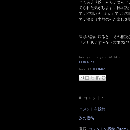
ってあまり役に立ちませんで
てられた気がします．日本語だ
で，2の時が「ほん」で，3の
で，決まり文句の引き出しを
冒頭の話に戻ると，その相談
「とりあえず今から六本木に
toshiya hasegawa
@ 14:20
permalink
label(s):
lifehack
0 コメント:
コメントを投稿
次の投稿
登録:
コメントの投稿 (Atom)