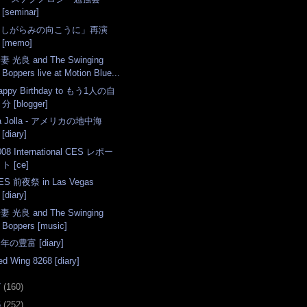
[seminar]
「しがらみの向こうに」再演
[memo]
妻 光良 and The Swinging
Boppers live at Motion Blue...
appy Birthday to もう1人の自
分 [blogger]
a Jolla - アメリカの地中海
[diary]
008 International CES レポー
ト [ce]
ES 前夜祭 in Las Vegas
[diary]
妻 光良 and The Swinging
Boppers [music]
年の豊富 [diary]
ed Wing 8268 [diary]
7
(
160
)
6
(
252
)