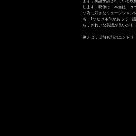
まず，英語が話されている映
します．映像は，本当はニュ
つ為に好きなミュージシャン
も．1つだけ条件があって，
ら，きれいな英語が良いかもし
例えば，以前も別のエントリーで紹