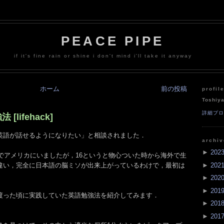
PEACE PIPE
if it's fine rain or shine i don't mind i'll take it anyway
ホーム
前の投稿
profil
Toshiy
詳細プ
lifehack]
英語が話せるようになりたい」と相談されました．
archi
►
202
までアメリカにいましたが，16というと物心ついた時から海外で生
►
202
違い，完全に日本語の脳ミソが出来上がっているわけで，最初は
►
202
►
201
渡った頃に実践していた英語勉強法を紹介してみます．
►
201
►
201