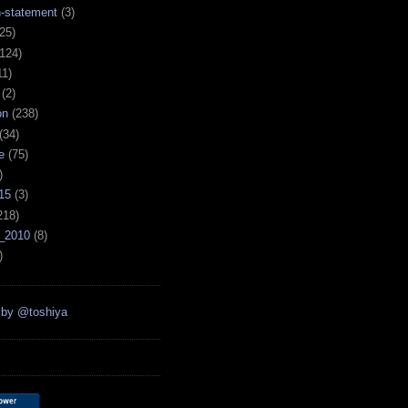
n-statement
(3)
25)
124)
11)
(2)
on
(238)
(34)
e
(75)
)
15
(3)
218)
_2010
(8)
)
 by @toshiya