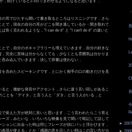
んが，続けていると2-3日でまわせるようになると思います．
分の耳でひたすら聞いて書き取るところはリスニングです．さら
ことで，現在の自分の耳がどこを聞き逃しているか・聞き取れて
吾
れるような，"I can do it" と "I can't do it" の違いと
H
ことで，自分のボキャブラリーも増えていきます．自分の好きな
L
ば，完全に意味は分からなくても，少なくとも雰囲気は分かりま
と呑み込んでいきます．決して辞書は使わない．
2
音を含めたスピーキングです．とにかく相手の口の動きだけを見
C
いると，微妙な発音やアクセント，さらに違う言い回しがあるこ
吾
ta のことを「デイタ」と言う人と「ダタ」と言う人がいる，と
今
R
位で覚えた方が絶対に良いと思います．こう言われたらこう答え
レーズ，みたいな．いろいろな映像を見て聞いて暗記して話して
►
200
ーションに出会った時は同じフレーズが頭にパッと浮かびます．
の表現が使える」とか「感謝の意を示したい時はこの言い方がカ
►
200