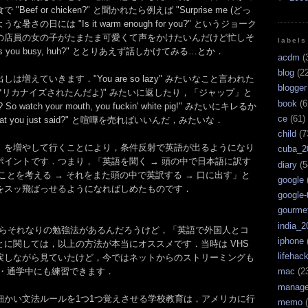
ef or chicken?" と聞かれたら例えば "Surprise me (どっ
さの日には "Is it warm enough for you?" というジョーク
の店員の女の子がたまたま可愛くて声をかけたいんだけど忙しそ
labels
keeps you busy, huh?" ととりあえず話しかけてみる…とか．
acdm
(
blog
(22
増えていきます．"You are so lazy" みたいなこと言われた
blogger
canized (アリカナイズされたんだよ)" みたいに返したり，「ジャップ」と
book
(6
So watch your mouth, you fuckin' white pig!" みたいにキレるか
ce
(61)
eat what you just said?" と喧嘩を売ればいいんだ，みたいな．
child
(7
」を増やして行くことにより，条件反射で英語が出るようになり
cuba_2
ポイントです．つまり，「英語を聞く → 頭の中で日本語に訳す
diary
(5
ことを考える → それをまた頭の中で英訳する → 口に出す」と
google
をスッ飛ばっせるようになればしめたものです．
google-
gourme
india_2
いならそれなりの勉強法があるんだろうけど，「英語で外国人とコ
iphone
に関しては，以上の方法が本当にオススメです．当時は VHS
lifehac
戻しながら見ていたけど，今ではネットからのストリーミングも
通勤・通学中にも練習できます．
mac
(2
manag
細かい文法ルールを1つ1つ覚えさせる学校教育は，アメリカに行
memo
(