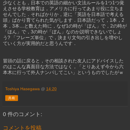
少なくとも，日本での英語の細かい文法ルールを1つ1つ覚
えさせる学校教育は，アメリカに行ってあまり役に立ちま
せんでした．そればかりか，逆に「英語を日本語で考える
頭」ばかり育てられた気がします．日本語だって，1本，2
本，3本…と数えた時に，なぜ1の時が「ぽん」で，2の時が
「ほん」で，3の時が「ぼん」なのか説明できないでしょ
う? 「フレーズ単位」で，決まり文句の引き出しを増やし
ていく方が実用的だと思うんです．
冒頭の話に戻ると，その相談された友人にアドバイスした
のはこんな真面目な方法ではなく，「とりあえず今から六
本木に行って外人ナンパしてこい」というものでしたがｗ
Toshiya Hasegawa
@
14:20
共有
0 件のコメント:
コメントを投稿