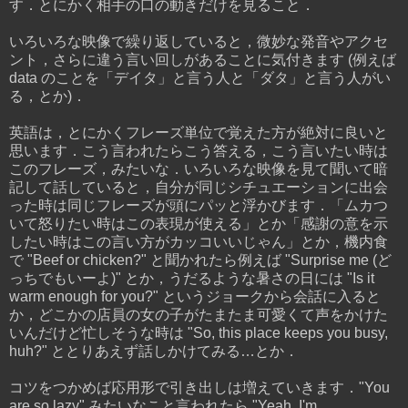
す．とにかく相手の口の動きだけを見ること．
いろいろな映像で繰り返していると，微妙な発音やアクセ
ント，さらに違う言い回しがあることに気付きます (例えば
data のことを「デイタ」と言う人と「ダタ」と言う人がい
る，とか)．
英語は，とにかくフレーズ単位で覚えた方が絶対に良いと
思います．こう言われたらこう答える，こう言いたい時は
このフレーズ，みたいな．いろいろな映像を見て聞いて暗
記して話していると，自分が同じシチュエーションに出会
った時は同じフレーズが頭にパッと浮かびます．「ムカつ
いて怒りたい時はこの表現が使える」とか「感謝の意を示
したい時はこの言い方がカッコいいじゃん」とか，機内食
で "Beef or chicken?" と聞かれたら例えば "Surprise me (ど
っちでもいーよ)" とか，うだるような暑さの日には "Is it
warm enough for you?" というジョークから会話に入ると
か，どこかの店員の女の子がたまたま可愛くて声をかけた
いんだけど忙しそうな時は "So, this place keeps you busy,
huh?" ととりあえず話しかけてみる…とか．
コツをつかめば応用形で引き出しは増えていきます．"You
are so lazy" みたいなこと言われたら "Yeah, I'm