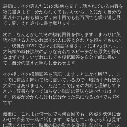
最初に，その選んだ1分の映像を見て，話されている内容を
紙に書きます．分からなくてもいいから，とにかく自分の
耳以外には何も頼らず，何十回でも何百回でも繰り返し見
て，聞こえた通りに書き取ります．
次に，なんとかしてその模範回答を作ります．まわりに英
語が話せる人がいればその人に答え合わせを頼んでもいい
し，映像が DVD であれば英語字幕をオンにすればいいし，
大統領の就任演説のような有名なスピーチなら原文が探せ
るはずです．いずれにしても模範回答を自分で紙に書い
て，自分の答えと照らし合わせます．
その後，その模範回答を暗記します．とにかく暗記．ここ
までに何度も聞いて紙に書いているので，暗記はそれほど
大変ではありません．ただここではその内容も理解して下
さい．辞書を使って知らない単語の意味を調べたりはせ
ず，内容が分からなければ分かった気になるだけでも OK
です．
最後に，これまた何十回でも何百回でも，内容を映像に合
わせて自分で一緒に話します．暗記しているから紙は見ず
に話せるはずで，映像の口の動きを凝視しながら，同じス