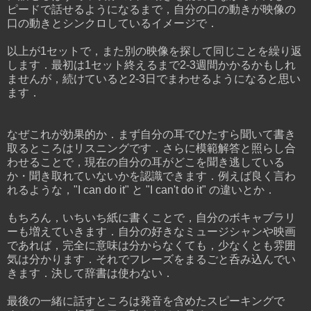
ピードで話せるようになるまで，自分の口の動きが映像の
口の動きとシンクロしているイメージで．
以上が1セットで，また別の映像を探して同じことを繰り返
します．最初は1セット終えるまで2-3週間かかるかもしれ
ませんが，続けていると2-3日でまわせるようになると思い
ます．
なぜこれが効果的か．まず自分の耳でひたすら聞いて書き
取るところはリスニングです．さらに模範解答と照らし合
わせることで，現在の自分の耳がどこを聞き逃している
か・聞き取れていないかを認識できます．例えば良く言わ
れるような，"I can do it" と "I can't do it" の違いとか．
もちろん，いちいち紙に書くことで，自分のボキャブラリ
ーも増えていきます．自分の好きなミュージシャンや映画
であれば，完全に意味は分からなくても，少なくとも雰囲
気は分かります．それでフレーズをまるごと呑み込んでい
きます．決して辞書は使わない．
最後の一緒に話すところは発音を含めたスピーキングで