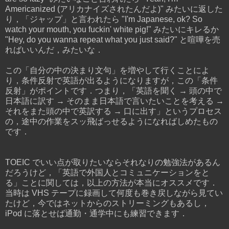
Americanized (アリカナイズされたんだよ)" みたいに返した
り，「ジャップ」と言われたら "I'm Japanese, ok? So
watch your mouth, you fuckin' white pig!" みたいにキレるか
"Hey, do you wanna repeat what you just said?" と喧嘩を売
ればいいんだ，みたいな．
この「自分の中の決まり文句」を増やして行くことによ
り，条件反射で英語が出るようになりますが，この「条件
反射」がポイントです．つまり，「英語を聞く → 頭の中で
日本語に訳す → そのまま日本語で言いたいことを考える →
それをまた頭の中で英訳する → 口に出す」というプロセス
の，途中の作業をスッ飛ばっせるようになればしめたもの
です．
TOEIC でいい点が取りたいならそれなりの勉強法があるん
だろうけど，「英語で外国人とコミュニケーションをと
る」ことに関しては，以上の方法が本当にオススメです．
当時は VHS テープに録画して何度も巻き戻しながら見てい
たけど，今ではネットからのストリーミングもあるし，
iPod に落とせば通勤・通学中にも練習できます．