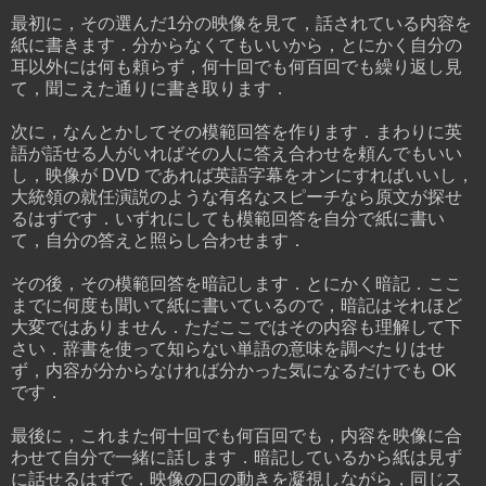
最初に，その選んだ1分の映像を見て，話されている内容を
紙に書きます．分からなくてもいいから，とにかく自分の
耳以外には何も頼らず，何十回でも何百回でも繰り返し見
て，聞こえた通りに書き取ります．
次に，なんとかしてその模範回答を作ります．まわりに英
語が話せる人がいればその人に答え合わせを頼んでもいい
し，映像が DVD であれば英語字幕をオンにすればいいし，
大統領の就任演説のような有名なスピーチなら原文が探せ
るはずです．いずれにしても模範回答を自分で紙に書い
て，自分の答えと照らし合わせます．
その後，その模範回答を暗記します．とにかく暗記．ここ
までに何度も聞いて紙に書いているので，暗記はそれほど
大変ではありません．ただここではその内容も理解して下
さい．辞書を使って知らない単語の意味を調べたりはせ
ず，内容が分からなければ分かった気になるだけでも OK
です．
最後に，これまた何十回でも何百回でも，内容を映像に合
わせて自分で一緒に話します．暗記しているから紙は見ず
に話せるはずで，映像の口の動きを凝視しながら，同じス