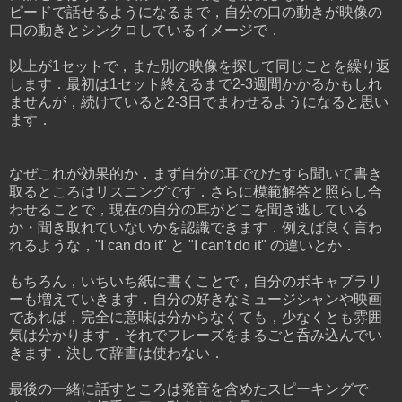
ピードで話せるようになるまで，自分の口の動きが映像の
口の動きとシンクロしているイメージで．
以上が1セットで，また別の映像を探して同じことを繰り返
します．最初は1セット終えるまで2-3週間かかるかもしれ
ませんが，続けていると2-3日でまわせるようになると思い
ます．
なぜこれが効果的か．まず自分の耳でひたすら聞いて書き
取るところはリスニングです．さらに模範解答と照らし合
わせることで，現在の自分の耳がどこを聞き逃している
か・聞き取れていないかを認識できます．例えば良く言わ
れるような，"I can do it" と "I can't do it" の違いとか．
もちろん，いちいち紙に書くことで，自分のボキャブラリ
ーも増えていきます．自分の好きなミュージシャンや映画
であれば，完全に意味は分からなくても，少なくとも雰囲
気は分かります．それでフレーズをまるごと呑み込んでい
きます．決して辞書は使わない．
最後の一緒に話すところは発音を含めたスピーキングで