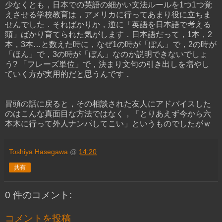
少なくとも，日本での英語の細かい文法ルールを1つ1つ覚
えさせる学校教育は，アメリカに行ってあまり役に立ちま
せんでした．そればかりか，逆に「英語を日本語で考える
頭」ばかり育てられた気がします．日本語だって，1本，2
本，3本…と数えた時に，なぜ1の時が「ぽん」で，2の時が
「ほん」で，3の時が「ぼん」なのか説明できないでしょ
う? 「フレーズ単位」で，決まり文句の引き出しを増やし
ていく方が実用的だと思うんです．
冒頭の話に戻ると，その相談された友人にアドバイスした
のはこんな真面目な方法ではなく，「とりあえず今から六
本木に行って外人ナンパしてこい」というものでしたがｗ
Toshiya Hasegawa
@
14:20
共有
0 件のコメント:
コメントを投稿