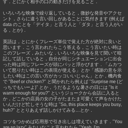
す．とにかく相手の口の動きだけを見ること．
いろいろな映像で繰り返していると，微妙な発音やアクセ
ント，さらに違う言い回しがあることに気付きます (例えば
data のことを「デイタ」と言う人と「ダタ」と言う人がい
る，とか)．
英語は，とにかくフレーズ単位で覚えた方が絶対に良いと
思います．こう言われたらこう答える，こう言いたい時は
このフレーズ，みたいな．いろいろな映像を見て聞いて暗
記して話していると，自分が同じシチュエーションに出会
った時は同じフレーズが頭にパッと浮かびます．「ムカつ
いて怒りたい時はこの表現が使える」とか「感謝の意を示
したい時はこの言い方がカッコいいじゃん」とか，機内食
で "Beef or chicken?" と聞かれたら例えば "Surprise me (ど
っちでもいーよ)" とか，うだるような暑さの日には "Is it
warm enough for you?" というジョークから会話に入ると
か，どこかの店員の女の子がたまたま可愛くて声をかけた
いんだけど忙しそうな時は "So, this place keeps you busy,
huh?" ととりあえず話しかけてみる…とか．
コツをつかめば応用形で引き出しは増えていきます．"You
are so lazy" みたいなこと言われたら "Yeah, I'm