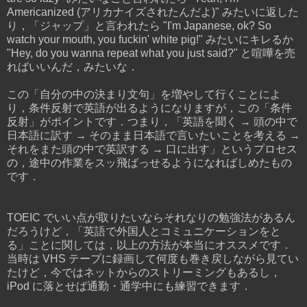
Americanized (アリカナイズされたんだよ)" みたいに返した
り，「ジャップ」と言われたら "I'm Japanese, ok? So
watch your mouth, you fuckin' white pig!" みたいにキレるか
"Hey, do you wanna repeat what you just said?" と喧嘩を売
ればいいんだ，みたいな．
この「自分の中の決まり文句」を増やして行くことによ
り，条件反射で英語が出るようになりますが，この「条件
反射」がポイントです．つまり，「英語を聞く → 頭の中で
日本語に訳す → そのまま日本語で言いたいことを考える →
それをまた頭の中で英訳する → 口に出す」というプロセス
の，途中の作業をスッ飛ばっせるようになればしめたもの
です．
TOEIC でいい点が取りたいならそれなりの勉強法があるん
だろうけど，「英語で外国人とコミュニケーションをと
る」ことに関しては，以上の方法が本当にオススメです．
当時は VHS テープに録画して何度も巻き戻しながら見てい
たけど，今ではネットからのストリーミングもあるし，
iPod に落とせば通勤・通学中にも練習できます．