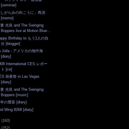
[seminar]
「しがらみの向こうに」再演
[memo]
妻 光良 and The Swinging
Boppers live at Motion Blue...
appy Birthday to もう1人の自
分 [blogger]
a Jolla - アメリカの地中海
[diary]
008 International CES レポー
ト [ce]
ES 前夜祭 in Las Vegas
[diary]
妻 光良 and The Swinging
Boppers [music]
年の豊富 [diary]
ed Wing 8268 [diary]
7
(
160
)
6
(
252
)