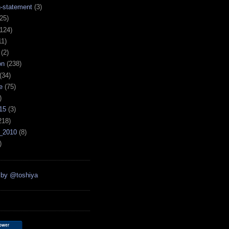
n-statement
(3)
25)
124)
11)
(2)
on
(238)
(34)
e
(75)
)
15
(3)
218)
_2010
(8)
)
 by @toshiya