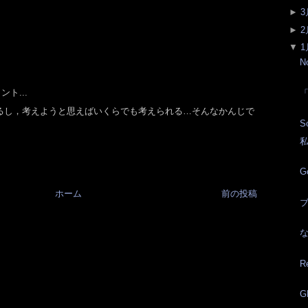
►
3
►
2
▼
1
N
ト...
るし，考えようと思えばいくらでも考えられる…そんなかんじで
S
G
ホーム
前の投稿
ブ
R
G