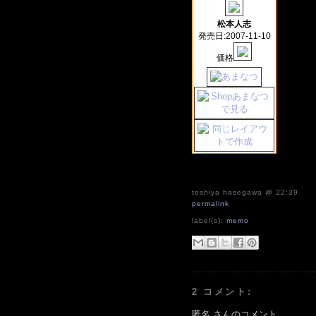
松本人志
発売日:2007-11-10
価格
toshiya hasegawa
@ 22:39
permalink
label(s):
memo
2 コメント:
匿名 さんのコメント...