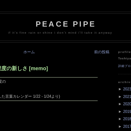
PEACE PIPE
if it's fine rain or shine i don't mind i'll take it anyway
ホーム
前の投稿
profil
Toshiy
詳細プ
の新しさ [memo]
度の
archi
►
202
た言葉カレンダー 1/22 - 1/24より)
►
202
►
202
►
201
►
201
►
201