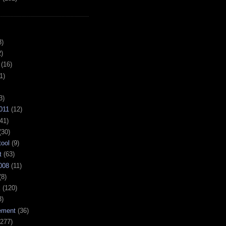
3)
)
(16)
1)
3)
011
(12)
41)
(30)
tool
(9)
t
(63)
008
(11)
(8)
k
(120)
3)
ement
(36)
277)