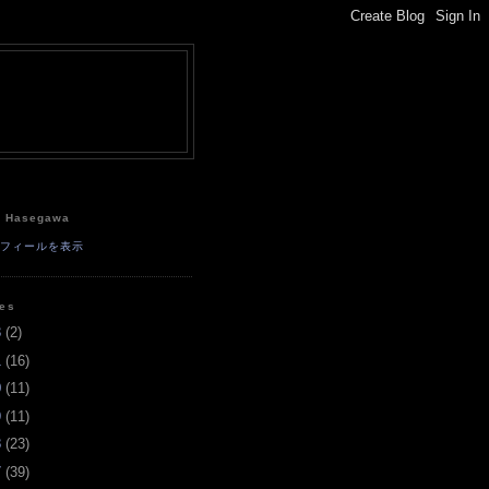
e
a Hasegawa
ロフィールを表示
ves
3
(
2
)
1
(
16
)
0
(
11
)
9
(
11
)
8
(
23
)
7
(
39
)