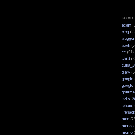
labels
acdm
(
blog
(22
blogger
book
(6
ce
(61)
child
(7
cuba_2
diary
(5
google
google-
gourme
india_2
iphone
lifehac
mac
(2
manag
memo
(