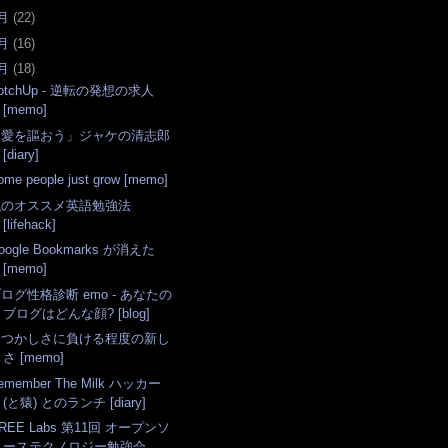
月
(
22
)
月
(
16
)
月
(
18
)
otchUp - 逆転の発想の求人
[memo]
「愛を謳おう」ジャケの清志郎
[diary]
ome people just grow [memo]
私のオススメ英語勉強法
[lifehack]
oogle Bookmarks が消えた
[memo]
ログ性格診断 emo - あなたの
ブログはどんな顔? [blog]
なつかしさに負ける程度の新し
さ [memo]
emember The Milk ハッカー
(と猿) とのランチ [diary]
REE Labs 第11回 オープンソ
ーステクノロジー勉強会