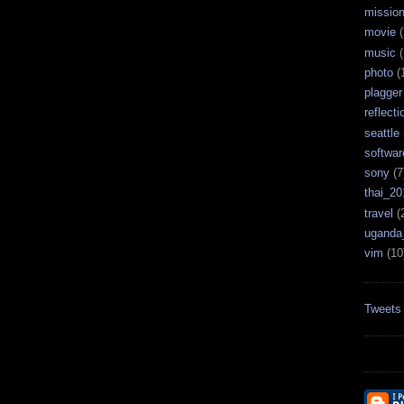
missio
movie
(
music
(
photo
(
plagger
reflecti
seattle
softwar
sony
(7
thai_20
travel
(
uganda
vim
(10
Tweets