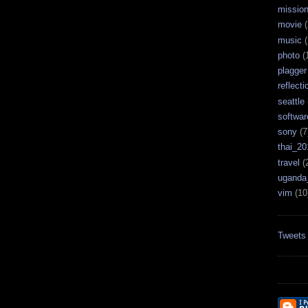
missio
movie
(
music
(
photo
(
plagger
reflecti
seattle
softwar
sony
(7
thai_20
travel
(
uganda
vim
(10
Tweets