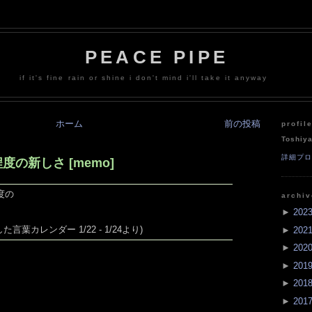
PEACE PIPE
if it's fine rain or shine i don't mind i'll take it anyway
ホーム
前の投稿
profil
Toshiy
詳細プ
の新しさ [memo]
度の
archi
►
202
た言葉カレンダー 1/22 - 1/24より)
►
202
►
202
►
201
►
201
►
201