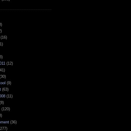
3)
)
(16)
1)
3)
011
(12)
41)
(30)
tool
(9)
t
(63)
008
(11)
(8)
k
(120)
3)
ement
(36)
277)