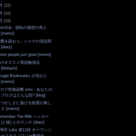
月
(
22
)
月
(
16
)
月
(
18
)
otchUp - 逆転の発想の求人
[memo]
「愛を謳おう」ジャケの清志郎
[diary]
ome people just grow [memo]
私のオススメ英語勉強法
[lifehack]
oogle Bookmarks が消えた
[memo]
ログ性格診断 emo - あなたの
ブログはどんな顔? [blog]
なつかしさに負ける程度の新し
さ [memo]
emember The Milk ハッカー
(と猿) とのランチ [diary]
REE Labs 第11回 オープンソ
ーステクノロジー勉強会