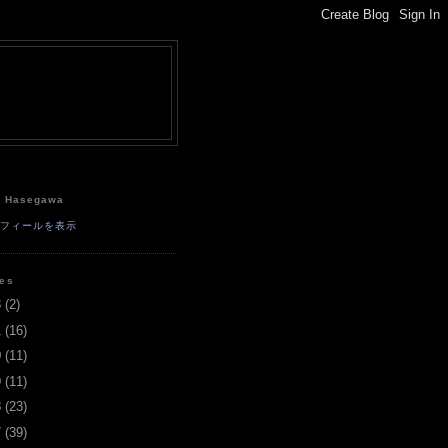
e
a Hasegawa
ロフィールを表示
ves
3
(
2
)
1
(
16
)
0
(
11
)
9
(
11
)
8
(
23
)
7
(
39
)