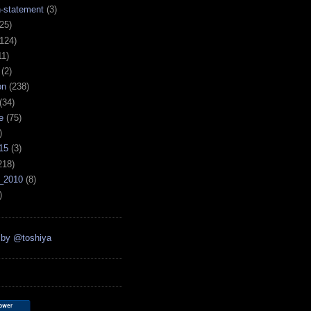
n-statement
(3)
25)
124)
11)
(2)
on
(238)
(34)
e
(75)
)
15
(3)
218)
_2010
(8)
)
 by @toshiya