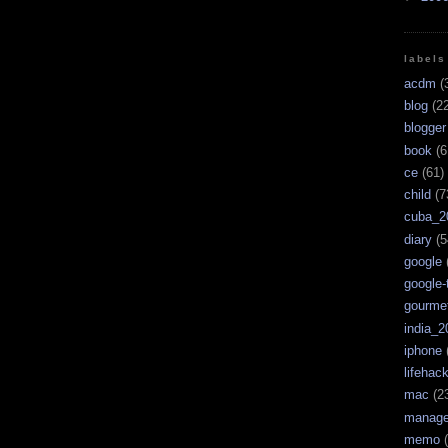
labels
acdm
(
blog
(22
blogger
book
(6
ce
(61)
child
(7
cuba_2
diary
(5
google
google-
gourme
india_2
iphone
lifehac
mac
(2
manag
memo
(