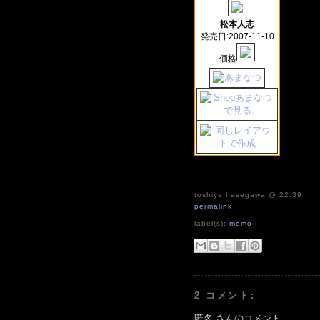
松本人志
発売日:2007-11-10
価格
toshiya hasegawa
@ 22:39
permalink
label(s):
memo
2 コメント:
匿名 さんのコメント...