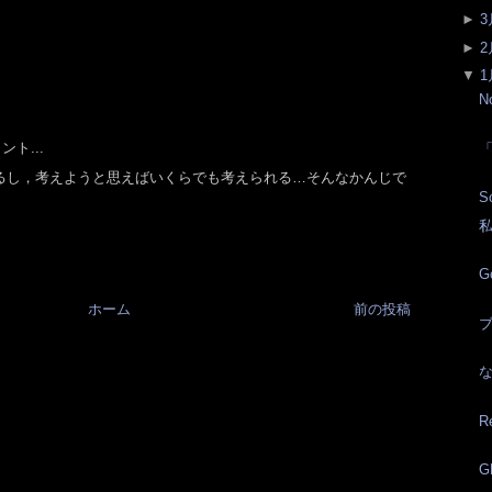
►
3
►
2
▼
1
N
ト...
るし，考えようと思えばいくらでも考えられる…そんなかんじで
S
G
ホーム
前の投稿
ブ
R
G