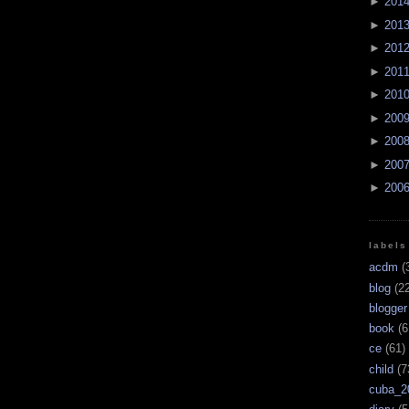
►
201
►
201
►
201
►
201
►
201
►
200
►
200
►
200
►
200
labels
acdm
(
blog
(22
blogger
book
(6
ce
(61)
child
(7
cuba_2