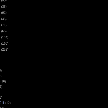
4
(
90
)
3
(
38
)
2
(
91
)
1
(
43
)
0
(
71
)
9
(
66
)
8
(
144
)
7
(
160
)
6
(
252
)
3)
)
(16)
1)
3)
011
(12)