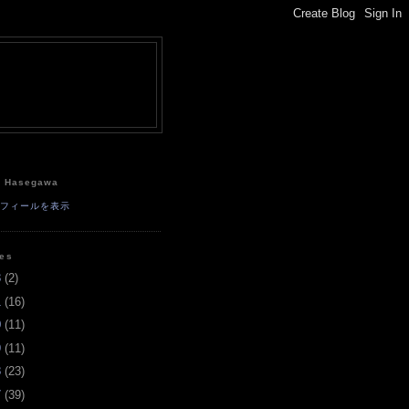
e
a Hasegawa
ロフィールを表示
ves
3
(
2
)
1
(
16
)
0
(
11
)
9
(
11
)
8
(
23
)
7
(
39
)