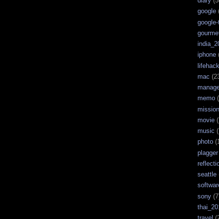
diary
(5
google
google-
gourme
india_2
iphone
lifehac
mac
(2
manag
memo
(
missio
movie
(
music
(
photo
(
plagger
reflecti
seattle
softwar
sony
(7
thai_20
travel
(