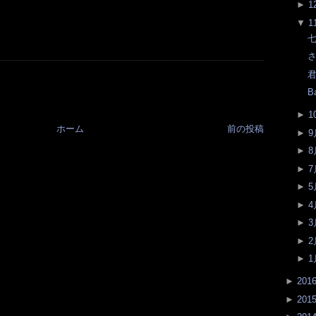
►
1
▼
1
七
さ
君
B
►
1
ホーム
前の投稿
►
9
►
8
►
7
►
5
►
4
►
3
►
2
►
1
►
201
►
201