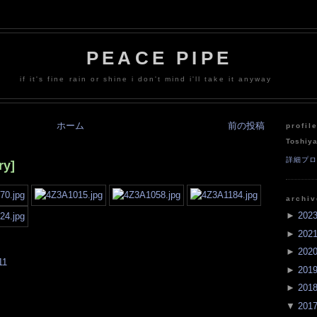
PEACE PIPE
if it's fine rain or shine i don't mind i'll take it anyway
ホーム
前の投稿
profil
Toshiy
詳細プ
ry]
archi
►
202
►
202
►
202
11
►
201
►
201
▼
201