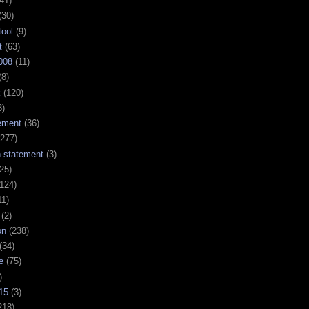
41)
(30)
tool
(9)
t
(63)
008
(11)
(8)
k
(120)
3)
ement
(36)
277)
n-statement
(3)
25)
124)
11)
(2)
on
(238)
(34)
e
(75)
)
15
(3)
218)