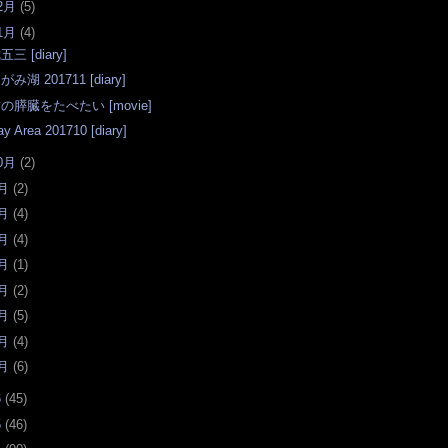
2月
(
5
)
1月
(
4
)
五三 [diary]
がみ湖 201711 [diary]
の膵臓をたべたい [movie]
ay Area 201710 [diary]
0月
(
2
)
月
(
2
)
月
(
4
)
月
(
4
)
月
(
1
)
月
(
2
)
月
(
5
)
月
(
4
)
月
(
6
)
6
(
45
)
5
(
46
)