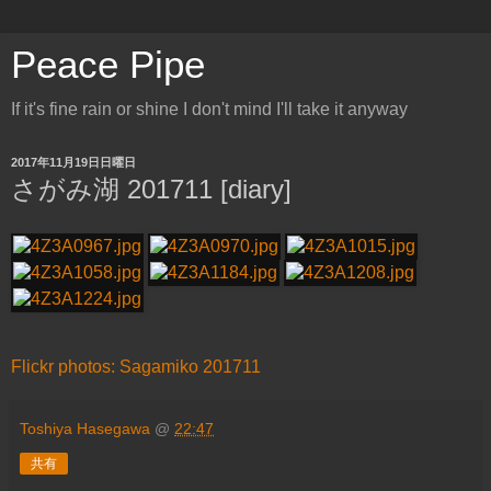
Peace Pipe
If it's fine rain or shine I don't mind I'll take it anyway
2017年11月19日日曜日
さがみ湖 201711 [diary]
Flickr photos: Sagamiko 201711
Toshiya Hasegawa
@
22:47
共有