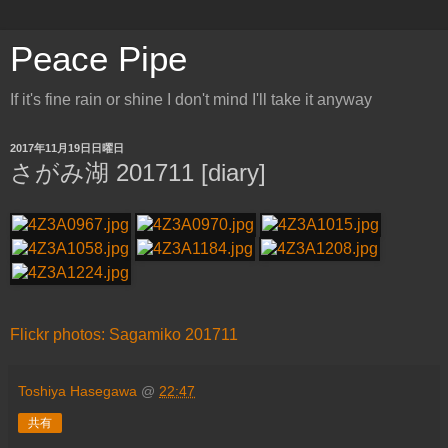
Peace Pipe
If it's fine rain or shine I don't mind I'll take it anyway
2017年11月19日日曜日
さがみ湖 201711 [diary]
Flickr photos: Sagamiko 201711
Toshiya Hasegawa
@
22:47
共有