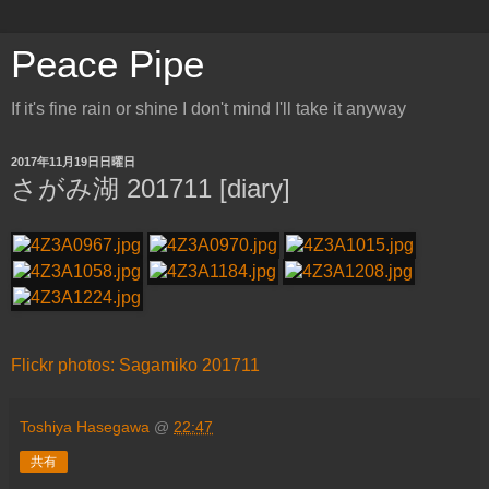
Peace Pipe
If it's fine rain or shine I don't mind I'll take it anyway
2017年11月19日日曜日
さがみ湖 201711 [diary]
Flickr photos: Sagamiko 201711
Toshiya Hasegawa
@
22:47
共有