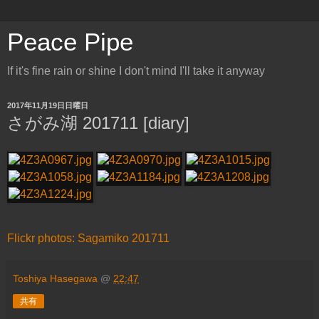
Peace Pipe
If it's fine rain or shine I don't mind I'll take it anyway
2017年11月19日日曜日
さがみ湖 201711 [diary]
Flickr photos: Sagamiko 201711
Toshiya Hasegawa
@
22:47
共有