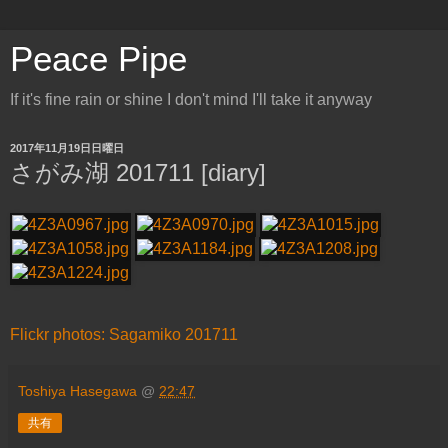
Peace Pipe
If it's fine rain or shine I don't mind I'll take it anyway
2017年11月19日日曜日
さがみ湖 201711 [diary]
Flickr photos: Sagamiko 201711
Toshiya Hasegawa
@
22:47
共有