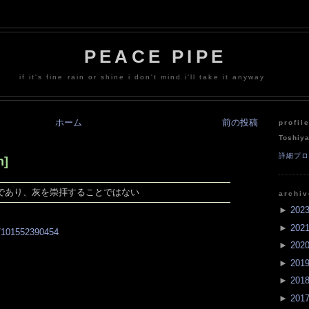
PEACE PIPE
if it's fine rain or shine i don't mind i'll take it anyway
ホーム
前の投稿
profil
Toshiy
詳細プ
n]
であり、灰を崇拝することではない
archi
►
202
►
202
st/101552390454
►
202
►
201
►
201
►
201