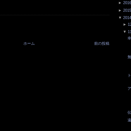
►
201
►
201
▼
201
►
1
▼
1
ホーム
前の投稿
伝
遠