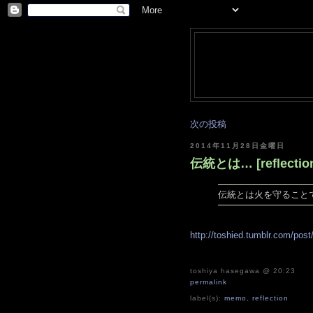
次の投稿
2014年11月28日金曜日
伝統とは… [reflectio
伝統とは火を守ること
http://toshied.tumblr.com/po
toshiya hasegawa
@ 20:23
permalink
label(s):
memo
,
reflection