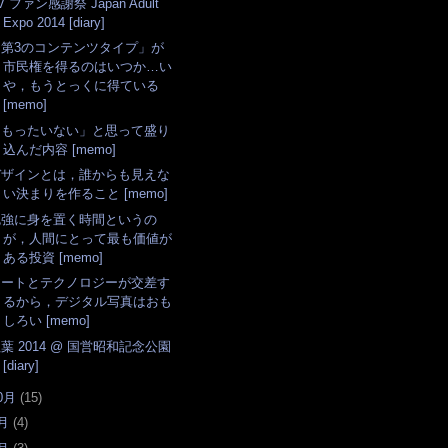
V ファン感謝祭 Japan Adult
Expo 2014 [diary]
「第3のコンテンツタイプ」が
市民権を得るのはいつか…い
や，もうとっくに得ている
[memo]
「もったいない」と思って盛り
込んだ内容 [memo]
デザインとは，誰からも見えな
い決まりを作ること [memo]
勉強に身を置く時間というの
が，人間にとって最も価値が
ある投資 [memo]
アートとテクノロジーが交差す
るから，デジタル写真はおも
しろい [memo]
葉 2014 @ 国営昭和記念公園
[diary]
0月
(
15
)
月
(
4
)