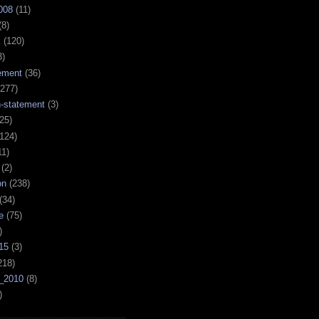
008
(11)
(8)
k
(120)
3)
ement
(36)
277)
n-statement
(3)
25)
124)
11)
(2)
on
(238)
(34)
e
(75)
)
15
(3)
218)
_2010
(8)
)