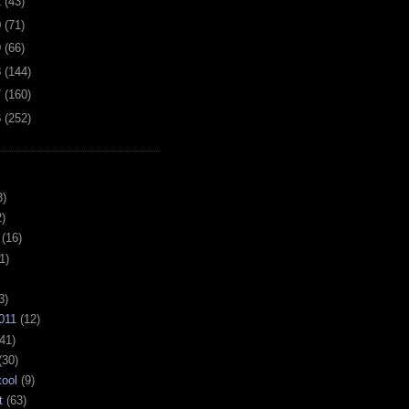
1
(
43
)
0
(
71
)
9
(
66
)
8
(
144
)
7
(
160
)
6
(
252
)
3)
)
(16)
1)
3)
011
(12)
41)
(30)
tool
(9)
t
(63)