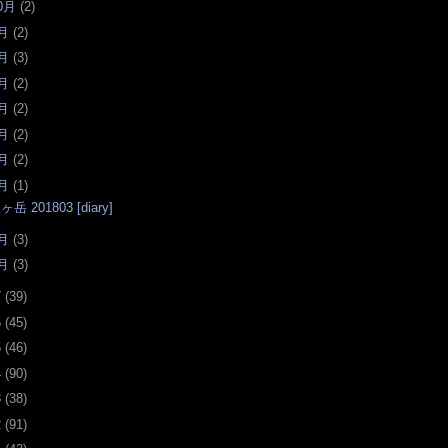
0月
(
2
)
月
(
2
)
月
(
3
)
月
(
2
)
月
(
2
)
月
(
2
)
月
(
2
)
月
(
1
)
ヶ岳 201803 [diary]
月
(
3
)
月
(
3
)
7
(
39
)
6
(
45
)
5
(
46
)
4
(
90
)
3
(
38
)
2
(
91
)