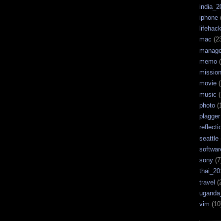
india_2
iphone
lifehac
mac
(2
manag
memo
(
missio
movie
(
music
(
photo
(
plagger
reflecti
seattle
softwar
sony
(7
thai_20
travel
(
uganda
vim
(10