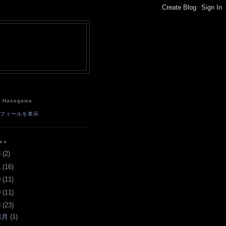
e
a Hasegawa
ロフィールを表示
ves
3
(
2
)
1
(
16
)
0
(
11
)
9
(
11
)
8
(
23
)
1月
(
1
)