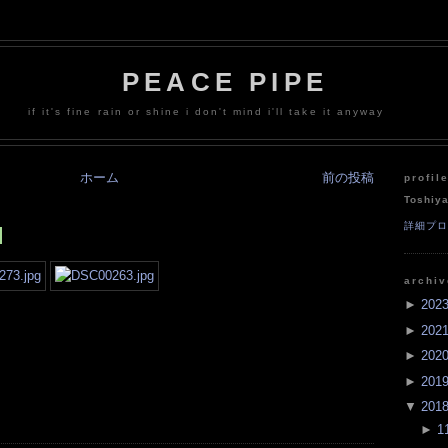
PEACE PIPE
if it's fine rain or shine i don't mind i'll take it anyway
ホーム
前の投稿
profil
Toshiy
詳細プ
]
archi
►
202
►
202
►
202
►
201
▼
201
►
1