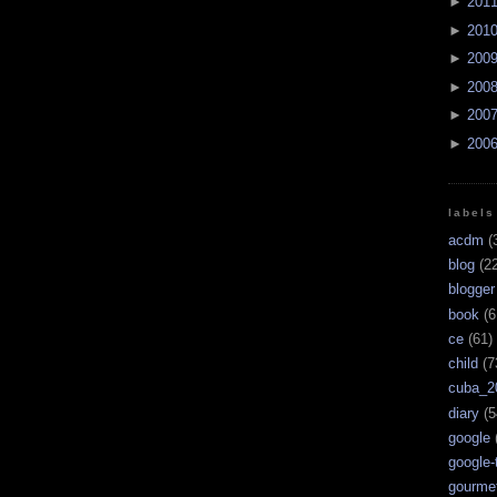
►
201
►
201
►
200
►
200
►
200
►
200
labels
acdm
(
blog
(22
blogger
book
(6
ce
(61)
child
(7
cuba_2
diary
(5
google
google-
gourme