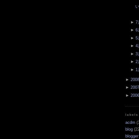
►
7
►
6
►
5
►
4
►
3
►
2
►
1
►
200
►
200
►
200
labels
acdm
(
blog
(22
blogger