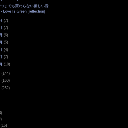
いつまでも変わらない優しい音
- Love Is Green [reflection]
月
(
7
)
月
(
7
)
月
(
6
)
月
(
5
)
月
(
4
)
月
(
7
)
月
(
10
)
8
(
144
)
7
(
160
)
6
(
252
)
3)
)
(16)