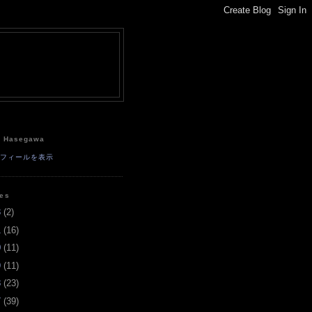
e
a Hasegawa
ロフィールを表示
ves
3
(
2
)
1
(
16
)
0
(
11
)
9
(
11
)
8
(
23
)
7
(
39
)