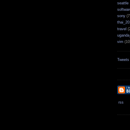
seattle
softwar
sony
(7
thai_20
travel
(
uganda
vim
(10
Tweets
rss