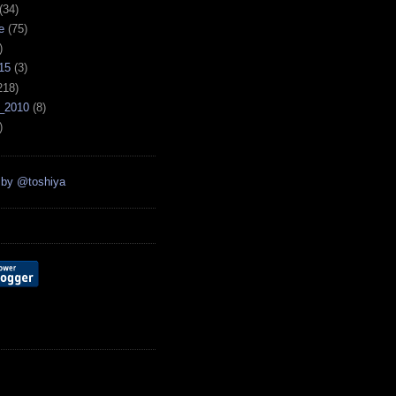
(34)
e
(75)
)
15
(3)
218)
_2010
(8)
)
 by @toshiya