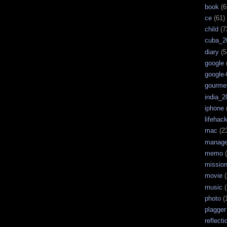
book
(6
ce
(61)
child
(7
cuba_2
diary
(5
google
google-
gourme
india_2
iphone
lifehac
mac
(2
manag
memo
(
missio
movie
(
music
(
photo
(
plagger
reflecti