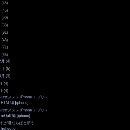
6
(
45
)
5
(
46
)
4
(
90
)
3
(
38
)
2
(
91
)
1
(
43
)
0
(
71
)
9
(
66
)
2月
(
4
)
1月
(
5
)
0月
(
3
)
月
(
4
)
月
(
4
)
のオススメ iPhone アプリ -
RTM 編 [iphone]
のオススメ iPhone アプリ -
reQall 編 [iphone]
それが君ならばと願う
[reflection]