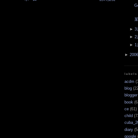
G
某
►
3
►
2
►
1
►
200
labels
acdm
(
blog
(22
blogger
book
(6
ce
(61)
child
(7
cuba_2
diary
(5
google