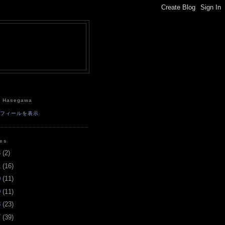
e
a Hasegawa
ロフィールを表示
ves
3
(
2
)
1
(
16
)
0
(
11
)
9
(
11
)
8
(
23
)
7
(
39
)