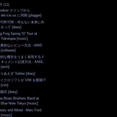
月
(
12
)
ivedoor クリップから
del.icio.us に同期 [plagger]
YDKYDK - 何もない未来に向
かって [diary]
g Frog Spring '07 Tour at
Yukotopia [music]
果的なレビュー方法 - ARID
[software]
動的な概念をうまく表現するド
キュメント記述方法 - AADL
[arch]
りあえず Twitter [diary]
イクロソフトが VIM を開発!?
[vim]
園式 [diary]
he Blues Brothers Band at
Blue Note Tokyo [music]
eary and Wired - Marc Ford
[music]