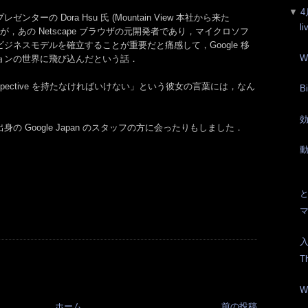
▼
4
ーの Dora Hsu 氏 (Mountain View 本社から来た
l
ー) が，あの Netscape ブラウザの元開発者であり，マイクロソフ
ジネスモデルを確立することが重要だと痛感して，Google 移
W
ョンの世界に飛び込んだという話．
perspective を持たなければいけない」という彼女の言葉には，なん
Bi
効
の Google Japan のスタッフの方に会ったりもしました．
と
マ
入
T
W
ホーム
前の投稿