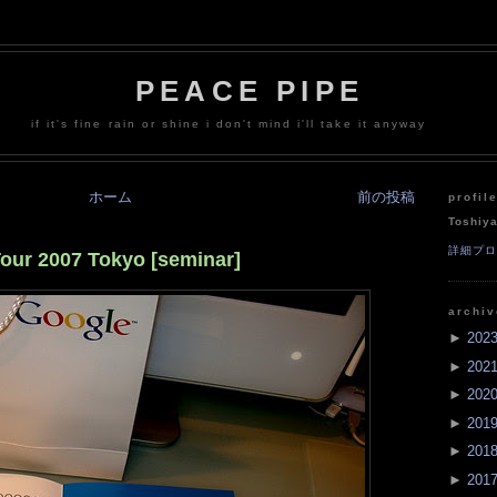
PEACE PIPE
if it's fine rain or shine i don't mind i'll take it anyway
ホーム
前の投稿
profil
Toshiy
詳細プ
our 2007 Tokyo [seminar]
archi
►
202
►
202
►
202
►
201
►
201
►
201