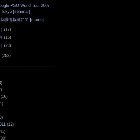
oogle PSO World Tour 2007
Tokyo [seminar]
就職情報誌にて [memo]
月
(
17
)
月
(
15
)
月
(
23
)
6
(
252
)
3)
)
(16)
1)
3)
011
(12)
41)
(30)