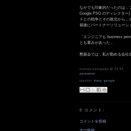
なかでも印象的だったのは，プレゼンタ
Google PSO のディレクタ
トとの戦争とその敗北から，ビ
籍後にパートナーソリューシ
「エンジニアも business 
とも重みがあった．
懇親会では，私が勤める会社出身
toshiya hasegawa
@ 23:55
permalink
label(s):
diary
,
google
0 コメント:
コメントを投稿
次の投稿