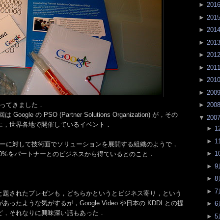
►
201
►
201
►
201
►
201
►
201
►
201
►
201
►
200
に行ってきました．
►
200
le の PSO (Partner Solutions Organization) が，その
▼
200
に，世界各地で開催しているイベント．
►
1
►
1
ナーに対して技術面でソリューションを展開する組織のようで，
►
1
益の40%をパートナーとのビジネスから得ているとのこと．
►
9
►
8
►
7
と題されたプレゼンも，どちらかというとビジネス寄り，という
たような気がするが，Google Video や日本の KDDI との提
►
6
ど，それなりに興味深い話もあった．
►
5