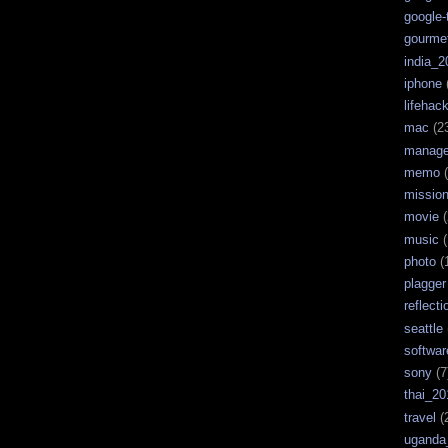
google-
gourme
india_2
iphone
lifehac
mac
(2
manag
memo
(
missio
movie
(
music
(
photo
(
plagger
reflecti
seattle
softwar
sony
(7
thai_20
travel
(
uganda