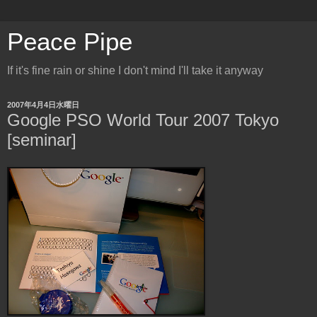
Peace Pipe
If it's fine rain or shine I don't mind I'll take it anyway
2007年4月4日水曜日
Google PSO World Tour 2007 Tokyo
[seminar]