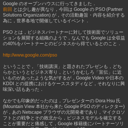
Google のオープンハウスに行ってきました．
前回
とは少し趣が異なり，今回は Google の PSO (Partner
Solutions Organization) が，その活動趣旨・内容を紹介する
為に，世界各地で開催しているイベント．
PSO とは，ビジネスパートナーに対して技術面でソリュー
ションを展開する組織のようで，なんでも Google は全収益
の40%をパートナーとのビジネスから得ているとのこと．
http://www.google.com/pso
ということで，「技術講演」と題されたプレゼンも，どち
らかというとビジネス寄り，というかむしろ「宣伝」に近
いものがあったような気がするが，Google Video や日本の
KDDI との提携におけるケーススタディなど，それなりに興
味深い話もあった．
なかでも印象的だったのは，プレゼンターの Dora Hsu 氏
(Mountain View 本社から来た Google PSO のディレクター)
が，あの Netscape ブラウザの元開発者であり，マイクロソ
フトとの戦争とその敗北から，ビジネスモデルを確立する
ことが重要だと痛感して，Google 移籍後にパートナーソリ