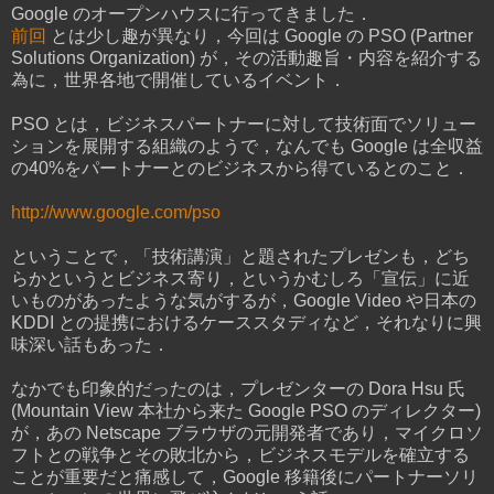
Google のオープンハウスに行ってきました．
前回
とは少し趣が異なり，今回は Google の PSO (Partner
Solutions Organization) が，その活動趣旨・内容を紹介する
為に，世界各地で開催しているイベント．
PSO とは，ビジネスパートナーに対して技術面でソリュー
ションを展開する組織のようで，なんでも Google は全収益
の40%をパートナーとのビジネスから得ているとのこと．
http://www.google.com/pso
ということで，「技術講演」と題されたプレゼンも，どち
らかというとビジネス寄り，というかむしろ「宣伝」に近
いものがあったような気がするが，Google Video や日本の
KDDI との提携におけるケーススタディなど，それなりに興
味深い話もあった．
なかでも印象的だったのは，プレゼンターの Dora Hsu 氏
(Mountain View 本社から来た Google PSO のディレクター)
が，あの Netscape ブラウザの元開発者であり，マイクロソ
フトとの戦争とその敗北から，ビジネスモデルを確立する
ことが重要だと痛感して，Google 移籍後にパートナーソリ