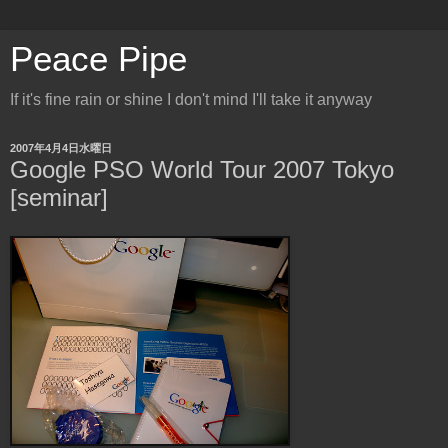
Peace Pipe
If it's fine rain or shine I don't mind I'll take it anyway
2007年4月4日水曜日
Google PSO World Tour 2007 Tokyo
[seminar]