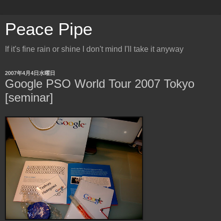
Peace Pipe
If it's fine rain or shine I don't mind I'll take it anyway
2007年4月4日水曜日
Google PSO World Tour 2007 Tokyo
[seminar]