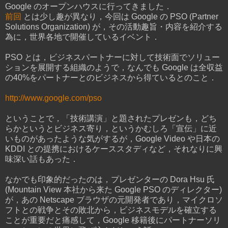
Google のオープンハウスに行ってきました．
前回
とは少し趣が異なり，今回は Google の PSO (Partner
Solutions Organization) が，その活動趣旨・内容を紹介する
為に，世界各地で開催しているイベント．
PSO とは，ビジネスパートナーに対して技術面でソリュー
ションを展開する組織のようで，なんでも Google は全収益
の40%をパートナーとのビジネスから得ているとのこと．
http://www.google.com/pso
ということで，「技術講演」と題されたプレゼンも，どち
らかというとビジネス寄り，というかむしろ「宣伝」に近
いものがあったような気がするが，Google Video や日本の
KDDI との提携におけるケーススタディなど，それなりに興
味深い話もあった．
なかでも印象的だったのは，プレゼンターの Dora Hsu 氏
(Mountain View 本社から来た Google PSO のディレクター)
が，あの Netscape ブラウザの元開発者であり，マイクロソ
フトとの戦争とその敗北から，ビジネスモデルを確立する
ことが重要だと痛感して，Google 移籍後にパートナーソリ