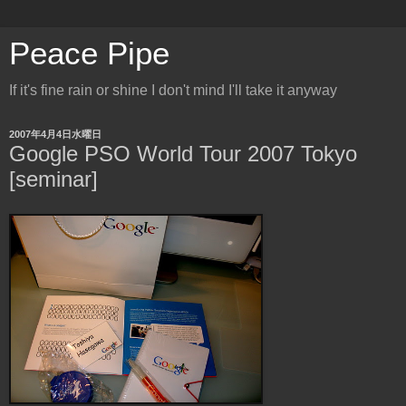
Peace Pipe
If it's fine rain or shine I don't mind I'll take it anyway
2007年4月4日水曜日
Google PSO World Tour 2007 Tokyo
[seminar]