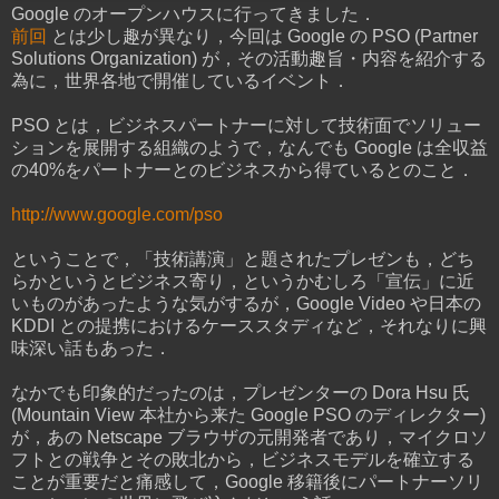
Google のオープンハウスに行ってきました．
前回
とは少し趣が異なり，今回は Google の PSO (Partner
Solutions Organization) が，その活動趣旨・内容を紹介する
為に，世界各地で開催しているイベント．
PSO とは，ビジネスパートナーに対して技術面でソリュー
ションを展開する組織のようで，なんでも Google は全収益
の40%をパートナーとのビジネスから得ているとのこと．
http://www.google.com/pso
ということで，「技術講演」と題されたプレゼンも，どち
らかというとビジネス寄り，というかむしろ「宣伝」に近
いものがあったような気がするが，Google Video や日本の
KDDI との提携におけるケーススタディなど，それなりに興
味深い話もあった．
なかでも印象的だったのは，プレゼンターの Dora Hsu 氏
(Mountain View 本社から来た Google PSO のディレクター)
が，あの Netscape ブラウザの元開発者であり，マイクロソ
フトとの戦争とその敗北から，ビジネスモデルを確立する
ことが重要だと痛感して，Google 移籍後にパートナーソリ