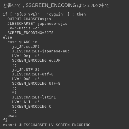
と書いて，$SCREEN_ENCODING はシェルの中で
if [ "${OSTYPE}" = 'cygwin' ] ; then

  OUTPUT_CHARSET=sjis

  JLESSCHARSET=japanese-sjis

  LV='-Osjis -c'

  SCREEN_ENCODING=SJIS

else

  case $LANG in

    ja_JP.eucJP)

    JLESSCHARSET=japanese-euc

    LV='-Oej -c'

    SCREEN_ENCODING=eucJP

    ;;

    ja_JP.UTF-8)

    JLESSCHARSET=utf-8

    LV='-Ou8 -c'

    SCREEN_ENCODING=UTF-8

    ;;

    *)

    JLESSCHARSET=latin1

    LV='-Al1 -c'

    SCREEN_ENCODING=C

    ;;

  esac

fi
