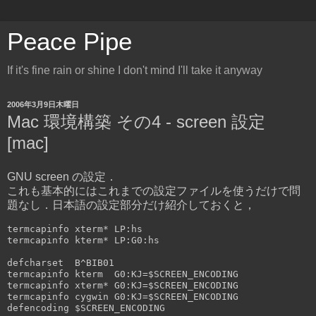
Peace Pipe
If it's fine rain or shine I don't mind I'll take it anyway
2006年3月9日木曜日
Mac 環境構築 その4 - screen 設定
[mac]
GNU screen の設定．
これも基本的にはこれまでの設定ファイルを使うだけで問
題なし．日本語の設定部分だけ紹介しておくと，
termcapinfo xterm* LP:hs

termcapinfo kterm* LP:G0:hs

defcharset  B^BIB01

termcapinfo kterm  G0:KJ=$SCREEN_ENCODING

termcapinfo xterm* G0:KJ=$SCREEN_ENCODING

termcapinfo cygwin G0:KJ=$SCREEN_ENCODING
