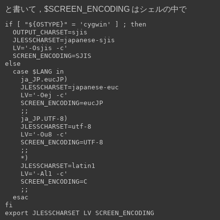
と書いて，$SCREEN_ENCODING はシェルの中で
if [ "${OSTYPE}" = 'cygwin' ] ; then

  OUTPUT_CHARSET=sjis

  JLESSCHARSET=japanese-sjis

  LV='-Osjis -c'

  SCREEN_ENCODING=SJIS

else

  case $LANG in

    ja_JP.eucJP)

    JLESSCHARSET=japanese-euc

    LV='-Oej -c'

    SCREEN_ENCODING=eucJP

    ;;

    ja_JP.UTF-8)

    JLESSCHARSET=utf-8

    LV='-Ou8 -c'

    SCREEN_ENCODING=UTF-8

    ;;

    *)

    JLESSCHARSET=latin1

    LV='-Al1 -c'

    SCREEN_ENCODING=C

    ;;

  esac

fi
