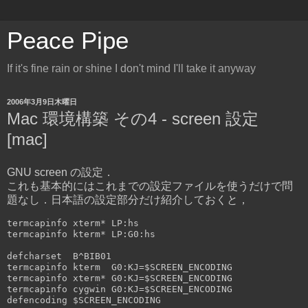
Peace Pipe
If it's fine rain or shine I don't mind I'll take it anyway
2006年3月9日木曜日
Mac 環境構築 その4 - screen 設定
[mac]
GNU screen の設定．
これも基本的にはこれまでの設定ファイルを使うだけで問
題なし．日本語の設定部分だけ紹介しておくと，
termcapinfo xterm* LP:hs

termcapinfo kterm* LP:G0:hs

defcharset  B^BIB01

termcapinfo kterm  G0:KJ=$SCREEN_ENCODING

termcapinfo xterm* G0:KJ=$SCREEN_ENCODING

termcapinfo cygwin G0:KJ=$SCREEN_ENCODING
