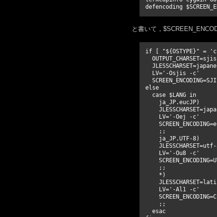
と書いて，$SCREEN_ENCO
if [ "${OSTYPE}" = 'c
  OUTPUT_CHARSET=sjis

  JLESSCHARSET=japane
  LV='-Osjis -c'

  SCREEN_ENCODING=SJIS
else

  case $LANG in

    ja_JP.eucJP)

    JLESSCHARSET=japa
    LV='-Oej -c'

    SCREEN_ENCODING=eu
    ;;

    ja_JP.UTF-8)

    JLESSCHARSET=utf-8
    LV='-Ou8 -c'

    SCREEN_ENCODING=UT
    ;;

    *)

    JLESSCHARSET=latin
    LV='-Al1 -c'

    SCREEN_ENCODING=C

    ;;

  esac
