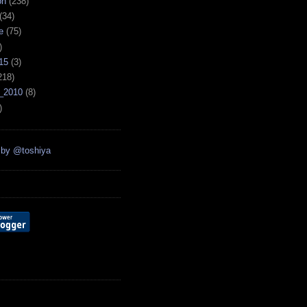
on
(238)
(34)
e
(75)
)
15
(3)
218)
_2010
(8)
)
 by @toshiya