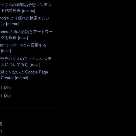
アップルの新製品予想コンテス
ト結果発表 [memo]
oogle より優れた検索エンジ
ン [memo]
Tunes の曲の歌詞とアートワー
クを取得 [mac]
ac で uid + gid を変更する
[mac]
外部デバイスのファイルシステ
ムについて悩む [mac]
録できないよ Google Page
Creator [memo]
月
(
28
)
月
(
25
)
3)
)