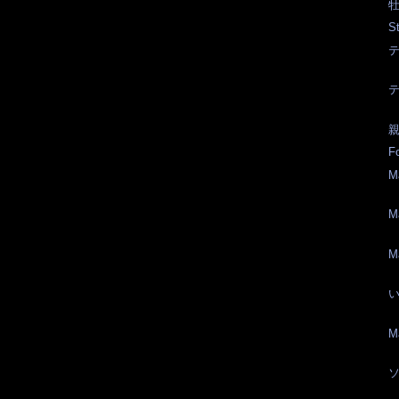
牡
S
テ
テ
親
F
M
M
M
M