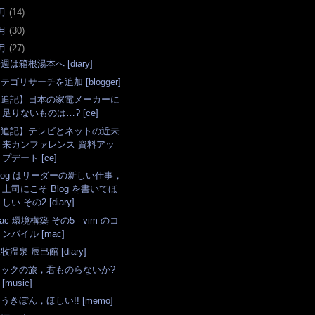
月
(
14
)
月
(
30
)
月
(
27
)
週は箱根湯本へ [diary]
テゴリサーチを追加 [blogger]
【追記】日本の家電メーカーに
足りないものは…? [ce]
【追記】テレビとネットの近未
来カンファレンス 資料アッ
プデート [ce]
log はリーダーの新しい仕事，
上司にこそ Blog を書いてほ
しい その2 [diary]
ac 環境構築 その5 - vim のコ
ンパイル [mac]
牧温泉 辰巳館 [diary]
ロックの旅，君ものらないか?
[music]
うきぼん，ほしい!! [memo]