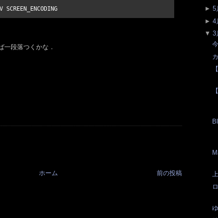
►
5
►
4
▼
3
今
れば一段落つくかな．
カ
B
M
ホーム
前の投稿
上
ゆ