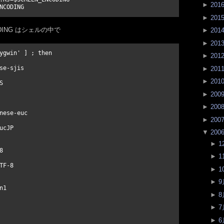
►
201
►
201
DING はシェルの中で
►
201
►
201
ygwin' ] ; then

►
201
se-sjis

►
201
►
201


►
200
►
200
nese-euc

►
200
cJP

▼
200
►
1


►
1
F-8

►
1
►
9
1

►
8
►
7
►
6