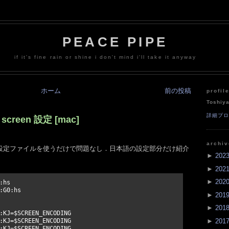
PEACE PIPE
if it's fine rain or shine i don't mind i'll take it anyway
ホーム
前の投稿
profil
Toshiy
詳細プ
screen 設定 [mac]
archi
設定ファイルを使うだけで問題なし．日本語の設定部分だけ紹介
►
202
►
202
►
202
hs

G0:hs

►
201
►
201
:KJ=$SCREEN_ENCODING

►
201
:KJ=$SCREEN_ENCODING

:KJ=$SCREEN_ENCODING
