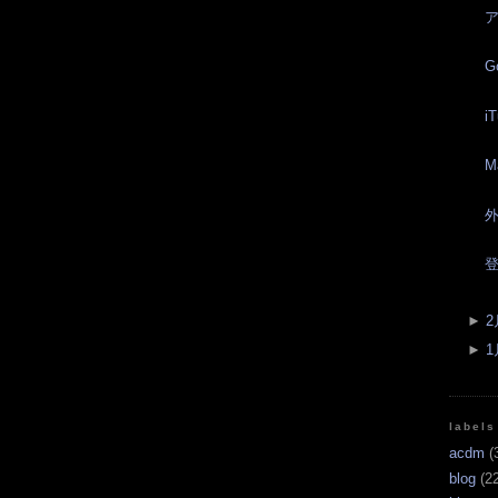
G
i
M
登
►
2
►
1
labels
acdm
(
blog
(22