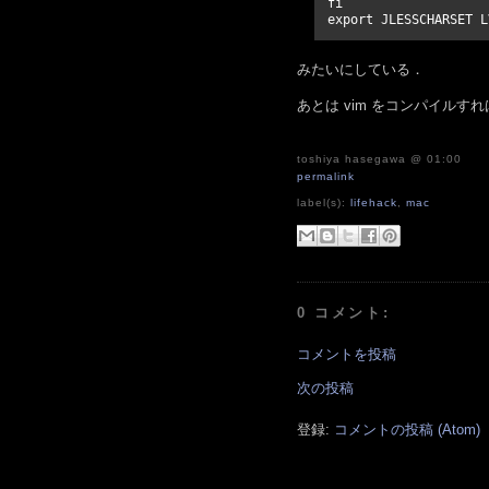
fi

みたいにしている．
あとは vim をコンパイルす
toshiya hasegawa
@ 01:00
permalink
label(s):
lifehack
,
mac
0 コメント:
コメントを投稿
次の投稿
登録:
コメントの投稿 (Atom)