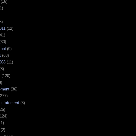
(16)
1)
3)
011
(12)
41)
(30)
tool
(9)
t
(63)
008
(11)
(8)
k
(120)
3)
ement
(36)
277)
n-statement
(3)
25)
124)
11)
(2)