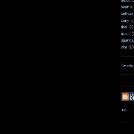
reflecti
seattle
softwar
sony
(7
thai_20
travel
(
uganda
vim
(10
Tweets
rss