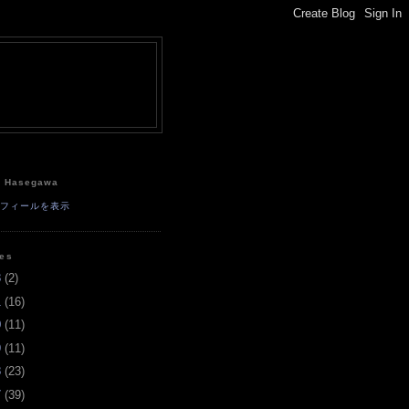
e
a Hasegawa
ロフィールを表示
ves
3
(
2
)
1
(
16
)
0
(
11
)
9
(
11
)
8
(
23
)
7
(
39
)