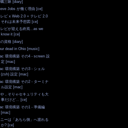
蠣三昧 [diary]
teve Jobs が働く理由 [ce]
レビ x Web 2.0 = テレビ 2.0
それは未来予想図 [ce]
レビが迎える終焉...as we
know it [ce]
の資格 [diary]
our dead in Ohio [music]
ac 環境構築 その4 - screen 設
定 [mac]
ac 環境構築 その3 - シェル
(zsh) 設定 [mac]
ac 環境構築 その2 - ターミナ
ル設定 [mac]
いや，そりゃセキュリティも大
事だけど… [ce]
ac 環境構築 その1 - 準備編
[mac]
ソニーは「あちら側」へ渡れる
か? [ce]