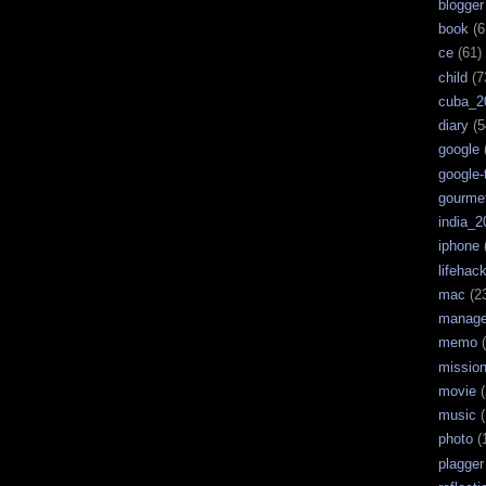
blogger
book
(6
ce
(61)
child
(7
cuba_2
diary
(5
google
google-
gourme
india_2
iphone
lifehac
mac
(2
manag
memo
(
missio
movie
(
music
(
photo
(
plagger