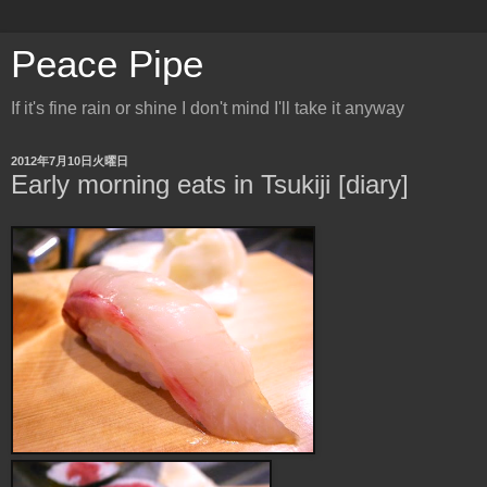
Peace Pipe
If it's fine rain or shine I don't mind I'll take it anyway
2012年7月10日火曜日
Early morning eats in Tsukiji [diary]