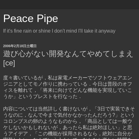
Peace Pipe
If it's fine rain or shine I don't mind I'll take it anyway
2006年2月18日土曜日
遊び心がない開発なんてやめてしまえ
[ce]
度々書いているが，私は家電メーカーでソフトウェアエン
ジニアとしてモノ作りに携わっている．今日は普段のオフ
ィスを離れて，「将来に向けてどんな機能を実現していこ
うか」というブレストを行なった．
内容については当然詳しく書けないが，「3日で実装できそ
うなのに，なんで今まで気付かなかったんだろう?」という
コロンブスの卵のようなものから，「商品としては一般ウ
ケしないかもしれないが，あったら私は絶対ほしい」と思
うアイデア，「この機能が採用されるなら，絶対に自分が