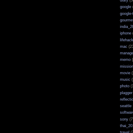
diary
(5
google
google-
gourme
india_2
iphone
lifehac
mac
(2
manag
memo
(
missio
movie
(
music
(
photo
(
plagger
reflecti
seattle
softwar
sony
(7
thai_20
travel
(