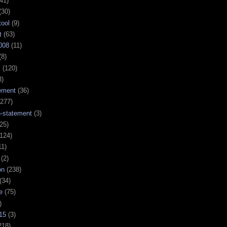
41)
(30)
tool
(9)
t
(63)
008
(11)
(8)
k
(120)
3)
ement
(36)
277)
n-statement
(3)
25)
124)
11)
(2)
on
(238)
(34)
e
(75)
)
15
(3)
218)