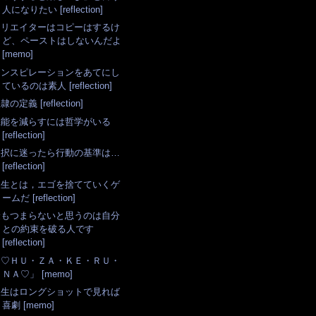
人になりたい [reflection]
クリエイターはコピーはするけ
ど、ペーストはしないんだよ
[memo]
インスピレーションをあてにし
ているのは素人 [reflection]
隷の定義 [reflection]
機能を減らすには哲学がいる
[reflection]
選択に迷ったら行動の基準は…
[reflection]
人生とは，エゴを捨てていくゲ
ームだ [reflection]
最もつまらないと思うのは自分
との約束を破る人です
[reflection]
「♡ＨＵ・ＺＡ・ＫＥ・ＲＵ・
ＮＡ♡」 [memo]
人生はロングショットで見れば
喜劇 [memo]