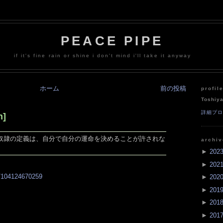
PEACE PIPE
if it's fine rain or shine i don't mind i'll take it anyway
ホーム
前の投稿
profil
Toshiy
詳細プ
n]
奴隷の定義は、自分で自分の運命を決めることが許されな
archi
►
202
►
202
st/104124670259
►
202
►
201
►
201
►
201