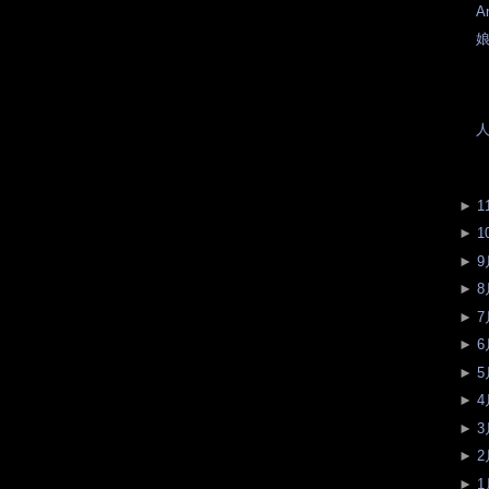
A
►
1
►
1
►
9
►
8
►
7
►
6
►
5
►
4
►
3
►
2
►
1