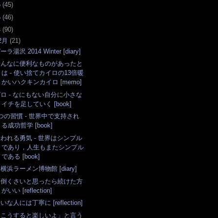
6
(
45
)
5
(
46
)
4
(
90
)
2月
(
21
)
ーラ湯沢 2014 Winter [diary]
こんなに便利なものがあったと
は - 使い捨てカイロの13倍暖
かいハクキンカイロ [memo]
ロ - なにもない自分に小さな
イチを足していく [book]
つの習慣 - 世界中で支持され
る成功哲学 [book]
われる勇気 - 世界はシンプル
であり，人生もまたシンプル
である [book]
横浜ラーメン博物館 [diary]
面倒くさいと思ったら続けた方
がいい [reflection]
いな人には丁寧に [reflection]
「こうすると楽しいよ」と言う