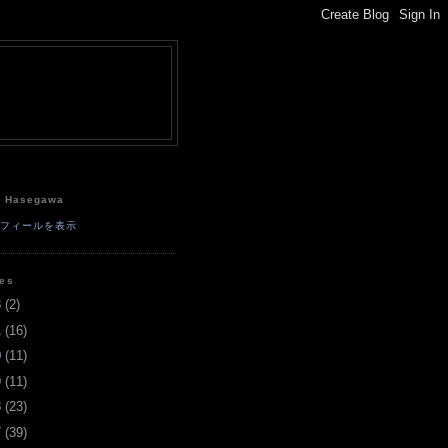
e
a Hasegawa
ロフィールを表示
ves
3
(
2
)
1
(
16
)
0
(
11
)
9
(
11
)
8
(
23
)
7
(
39
)