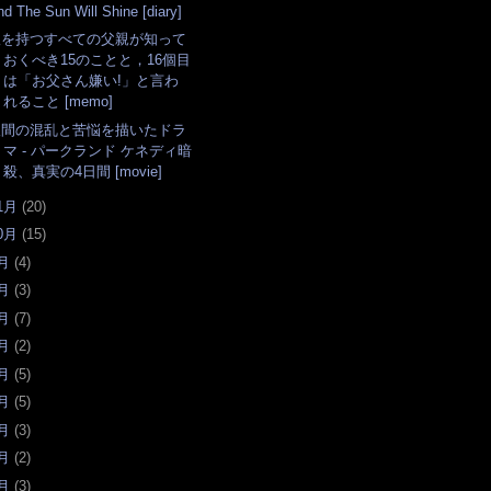
nd The Sun Will Shine [diary]
娘を持つすべての父親が知って
おくべき15のことと，16個目
は「お父さん嫌い!」と言わ
れること [memo]
人間の混乱と苦悩を描いたドラ
マ - パークランド ケネディ暗
殺、真実の4日間 [movie]
1月
(
20
)
0月
(
15
)
月
(
4
)
月
(
3
)
月
(
7
)
月
(
2
)
月
(
5
)
月
(
5
)
月
(
3
)
月
(
2
)
月
(
3
)