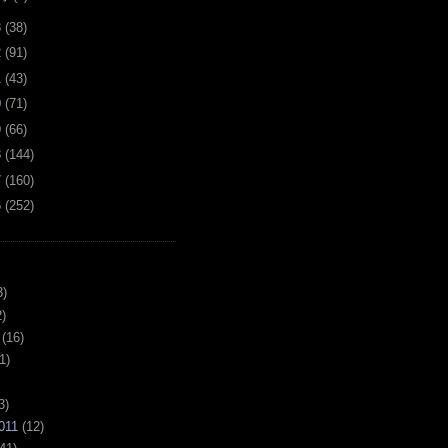
3
(
38
)
2
(
91
)
1
(
43
)
0
(
71
)
9
(
66
)
8
(
144
)
7
(
160
)
6
(
252
)
3)
)
(16)
1)
3)
011
(12)