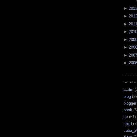
►
201
►
201
►
201
►
201
►
200
►
200
►
200
►
200
labels
acdm
(
blog
(22
blogger
book
(6
ce
(61)
child
(7
cuba_2