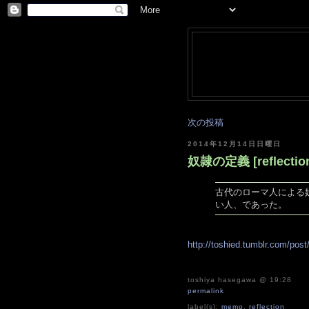
次の投稿
2014年12月14日日曜日
奴隷の定義 [reflectio
古代のローマ人による
い人、であった。
http://toshied.tumblr.com/po
toshiya hasegawa
@ 19:28
permalink
label(s):
memo
,
reflection