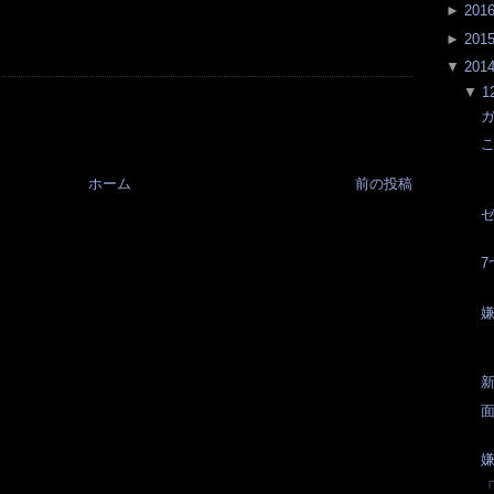
►
201
►
201
▼
201
▼
1
ガ
ホーム
前の投稿
ゼ
7
嫌
新
嫌