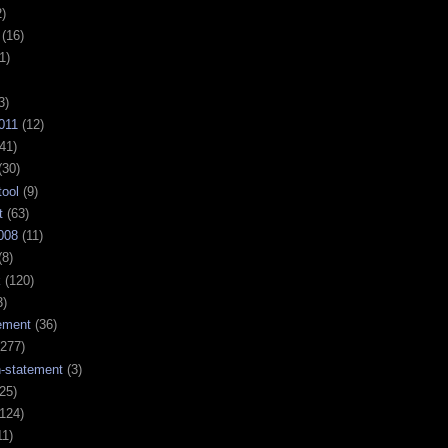
)
(16)
1)
3)
011
(12)
41)
(30)
tool
(9)
t
(63)
008
(11)
(8)
k
(120)
3)
ement
(36)
277)
n-statement
(3)
25)
124)
11)