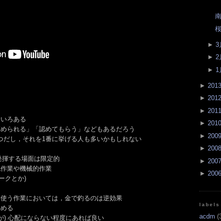
南
桜
►
3
►
2
►
1
►
201
►
201
►
201
ろいろある
►
201
褒められる」「認めてもらう」などもあるだろう
►
200
の1つだし，それを1番に挙げる人も多いかもしれない
►
200
を発揮する場面は限定的
►
200
純作業や機械的作業
►
200
クとか)
を使う作業においては，金で釣るのは逆効果
labels
狭める
acdm
(
などが) 心配にならない程度にあれば良い