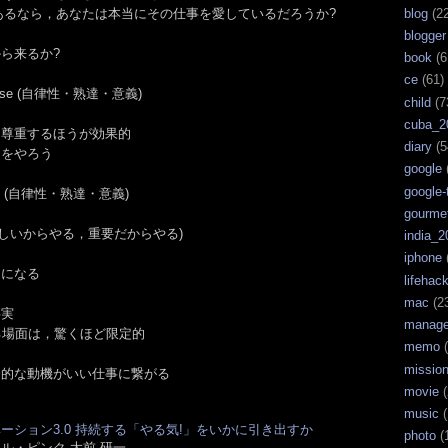
blog
(22
心にあるなら，あなたは本当にその仕事を愛しているだろうか?
blogger
から来るか?
book
(6
ce
(61)
urpose (自律性・熟達・意義)
child
(7
cuba_2
を尊重するほうが効果的
diary
(5
とをやろう
google
google-
rpose (自律性・熟達・意義)
gourme
いからやる，重要だからやる)
india_2
る
iphone
めになる
lifehac
mac
(2
事実
manag
る場面は，驚くほど限定的
memo
(
missio
発的な動機がいい仕事に繋がる
movie
(
music
(
ーション3.0 持続する「やる気!」をいかに引き出すか
photo
(
ル・ピンク 大前 研一