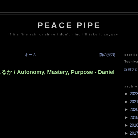
PEACE PIPE
if it's fine rain or shine i don't mind i'll take it anyway
ホーム
前の投稿
profil
Toshiy
詳細プ
utonomy, Mastery, Purpose - Daniel
archi
►
202
►
202
►
202
►
201
►
201
►
201