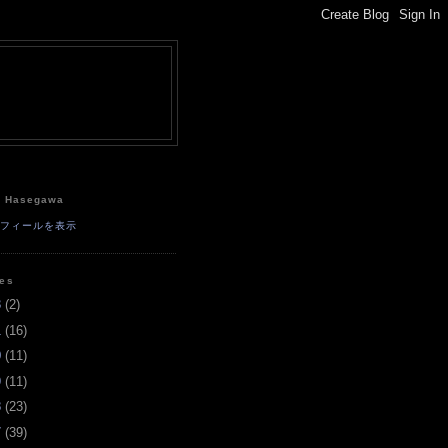
e
a Hasegawa
ロフィールを表示
ves
3
(
2
)
1
(
16
)
0
(
11
)
9
(
11
)
8
(
23
)
7
(
39
)