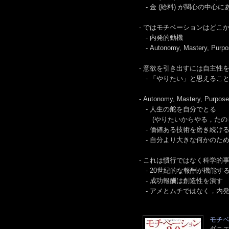
- 金 (給料) が関心の中
- ではモチベーションはどこ
- 内発的動機
- Autonomy, Mastery, P
- 意欲を引き出すには自主性
- 「やりたい」と思えるこ
- Autonomy, Mastery, Pu
- 人生の舵を自分でとる
(やりたいからやる，たのし
- 価値ある技術を磨き続け
- 自分より大きな何かのた
- これは慣行ではなく科学的
- 20世紀的な報酬が機能す
- 成功報酬は創造性を潰す
- アメとムチではなく，内
モチベ
ダニエ