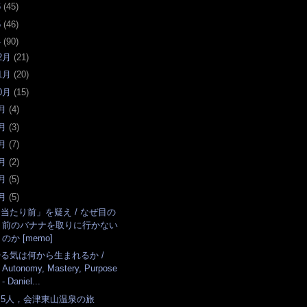
6
(
45
)
5
(
46
)
4
(
90
)
2月
(
21
)
1月
(
20
)
0月
(
15
)
月
(
4
)
月
(
3
)
月
(
7
)
月
(
2
)
月
(
5
)
月
(
5
)
当たり前」を疑え / なぜ目の
前のバナナを取りに行かない
のか [memo]
やる気は何から生まれるか /
Autonomy, Mastery, Purpose
- Daniel...
男5人，会津東山温泉の旅