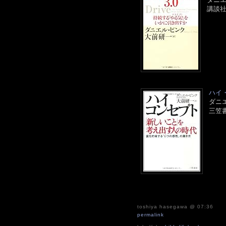
講談社 
ハイ
ダニ
三笠書房
toshiya hasegawa
@ 07:36
permalink