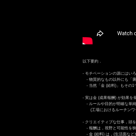
以下要約．
- モチベーションの源にはい
- 物質的なもの以外にも「
- 当然「金 (給料)」もそ
- 実は金 (成果報酬) が効果
- ルールや目的が明確な単
(工場におけるルーチンワー
- クリエイティブな仕事，頭
- 報酬は，視野と可能性を
- 金 (給料) は，(生活面