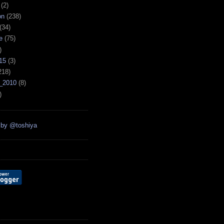
(2)
on
(238)
(34)
e
(75)
)
15
(3)
218)
_2010
(8)
)
 by @toshiya