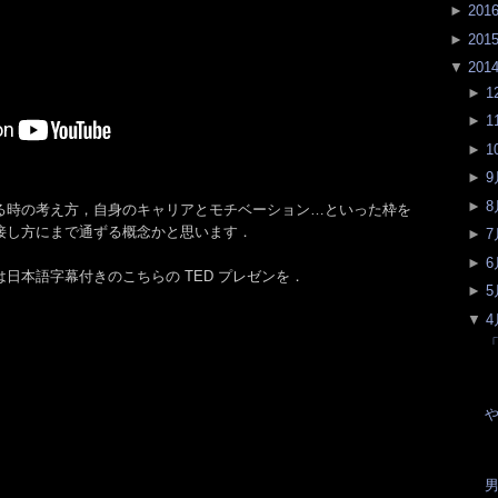
►
201
►
201
▼
201
►
1
►
1
►
1
►
9
►
8
る時の考え方，自身のキャリアとモチベーション…といった枠を
接し方にまで通ずる概念かと思います．
►
7
►
6
日本語字幕付きのこちらの TED プレゼンを．
►
5
▼
4
「