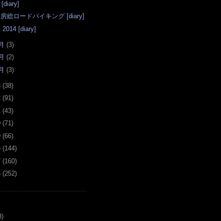
[diary]
房総ロードバイキング [diary]
 2014 [diary]
月
(
3
)
月
(
2
)
月
(
3
)
3
(
38
)
2
(
91
)
1
(
43
)
0
(
71
)
9
(
66
)
8
(
144
)
7
(
160
)
6
(
252
)
3)