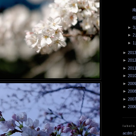
南
桜
►
3
►
2
►
1
►
201
►
201
►
201
►
201
►
200
►
200
►
200
►
200
labels
acdm
(