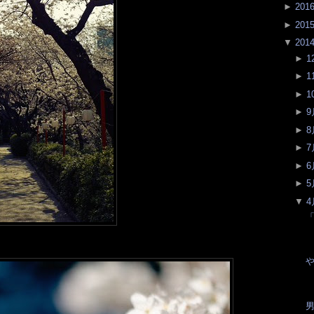
►
201
►
201
▼
201
►
1
►
1
►
1
►
9
►
8
►
7
►
6
►
5
▼
4
「