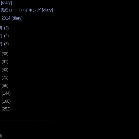
[diary]
房総ロードバイキング [diary]
 2014 [diary]
月
(
3
)
月
(
2
)
月
(
3
)
3
(
38
)
2
(
91
)
1
(
43
)
0
(
71
)
9
(
66
)
8
(
144
)
7
(
160
)
6
(
252
)
3)