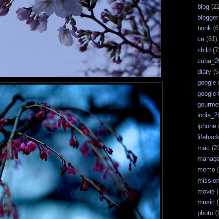
blog
(22
blogger
book
(6
ce
(61)
child
(7
cuba_2
diary
(5
google
google-
gourme
india_2
iphone
lifehac
mac
(2
manag
memo
(
missio
movie
(
music
(
photo
(