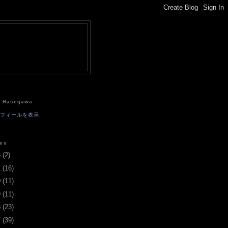
e
a Hasegawa
ロフィールを表示
ves
3
(
2
)
1
(
16
)
0
(
11
)
9
(
11
)
8
(
23
)
7
(
39
)