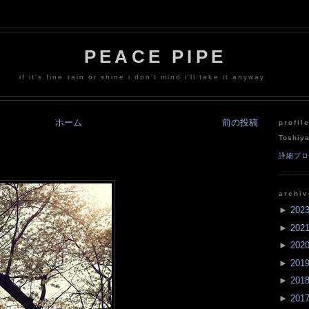
PEACE PIPE
if it's fine rain or shine i don't mind i'll take it anyway
ホーム
前の投稿
profil
Toshiy
詳細プ
archi
►
202
►
202
►
202
►
201
►
201
►
201