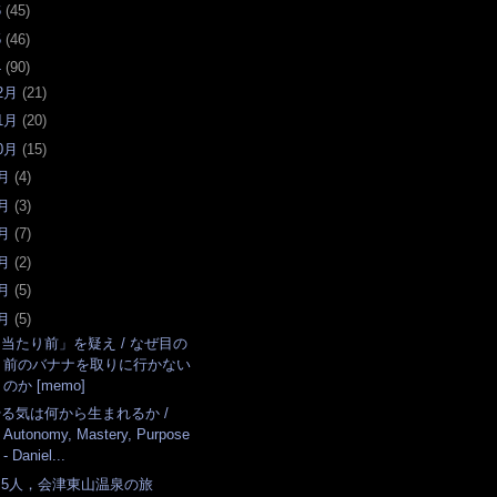
6
(
45
)
5
(
46
)
4
(
90
)
2月
(
21
)
1月
(
20
)
0月
(
15
)
月
(
4
)
月
(
3
)
月
(
7
)
月
(
2
)
月
(
5
)
月
(
5
)
当たり前」を疑え / なぜ目の
前のバナナを取りに行かない
のか [memo]
やる気は何から生まれるか /
Autonomy, Mastery, Purpose
- Daniel...
男5人，会津東山温泉の旅