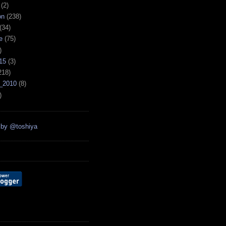
(2)
on
(238)
(34)
e
(75)
)
15
(3)
218)
_2010
(8)
)
 by @toshiya