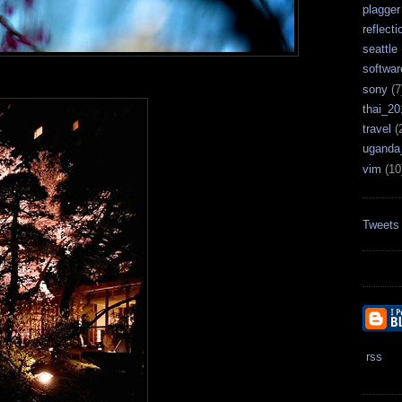
plagger
reflecti
seattle
softwar
sony
(7
thai_20
travel
(
uganda
vim
(10
Tweets
rss