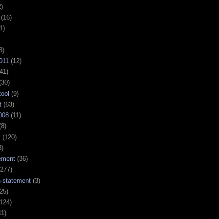
)
(16)
1)
3)
011
(12)
41)
(30)
tool
(9)
t
(63)
008
(11)
(8)
k
(120)
3)
ement
(36)
277)
n-statement
(3)
25)
124)
11)