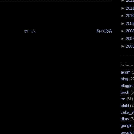
►
201
►
201
►
201
►
200
ホーム
前の投稿
►
200
►
200
►
200
labels
acdm
(
blog
(22
blogger
book
(6
ce
(61)
child
(7
cuba_2
diary
(5
google
google-