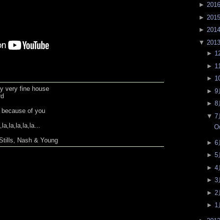
►
201
►
201
►
201
▼
201
►
1
►
1
►
1
y very fine house
►
9
rd
►
8
 because of you
▼
7
la,la,la,la,la...
O
Stills, Nash & Young
►
6
►
5
►
4
►
3
►
2
►
1