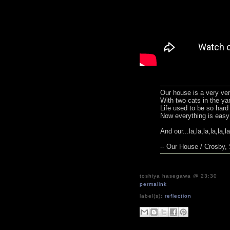
Our house is a very ver
With two cats in the ya
Life used to be so hard
Now everything is easy
And our...la,la,la,la,la,la,
-- Our House / Crosby, 
toshiya hasegawa
@ 23:30
permalink
label(s):
reflection