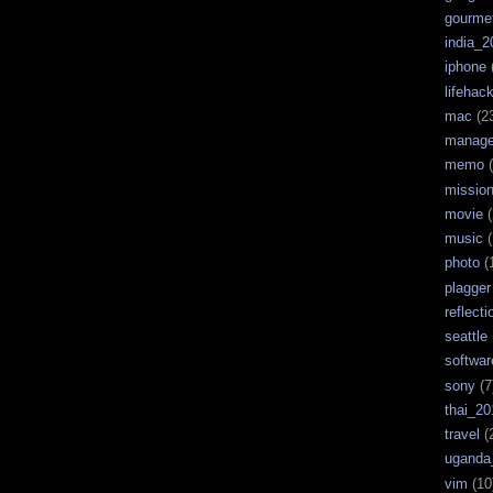
gourme
india_2
iphone
lifehac
mac
(2
manag
memo
(
missio
movie
(
music
(
photo
(
plagger
reflecti
seattle
softwar
sony
(7
thai_20
travel
(
uganda
vim
(10