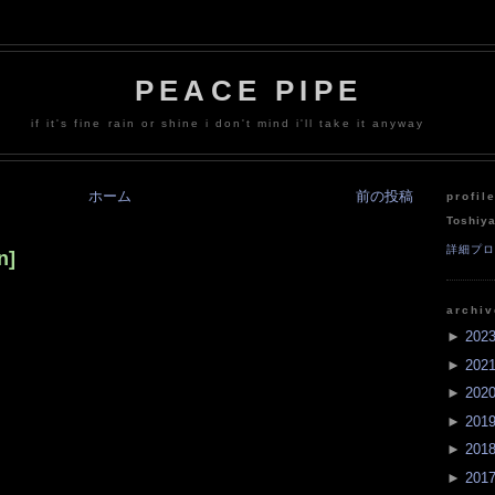
PEACE PIPE
if it's fine rain or shine i don't mind i'll take it anyway
ホーム
前の投稿
profil
Toshiy
詳細プ
n]
archi
►
202
►
202
►
202
►
201
►
201
►
201