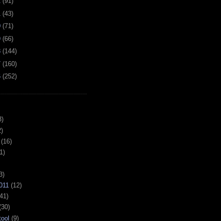
2
(
91
)
1
(
43
)
0
(
71
)
9
(
66
)
8
(
144
)
7
(
160
)
6
(
252
)
3)
)
(16)
1)
3)
011
(12)
41)
(30)
tool
(9)