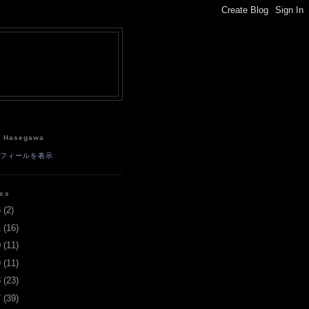
e
a Hasegawa
ロフィールを表示
ves
3
(
2
)
1
(
16
)
0
(
11
)
9
(
11
)
8
(
23
)
7
(
39
)