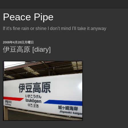
Peace Pipe
If it's fine rain or shine I don't mind I'll take it anyway
2008年4月28日月曜日
伊豆高原 [diary]